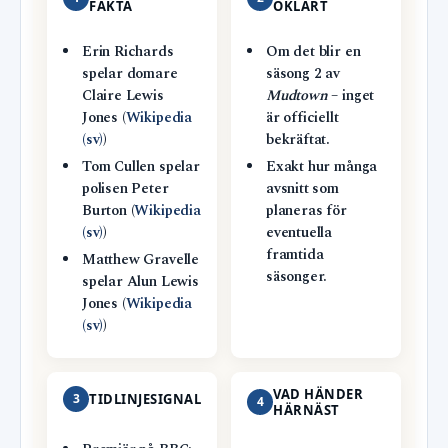
FAKTA
OKLART
Erin Richards
Om det blir en
spelar domare
säsong 2 av
Claire Lewis
Mudtown
– inget
Jones (
Wikipedia
är officiellt
(sv)
)
bekräftat.
Tom Cullen spelar
Exakt hur många
polisen Peter
avsnitt som
Burton (
Wikipedia
planeras för
(sv)
)
eventuella
framtida
Matthew Gravelle
säsonger.
spelar Alun Lewis
Jones (
Wikipedia
(sv)
)
VAD HÄNDER
3
TIDLINJESIGNAL
4
HÄRNÄST