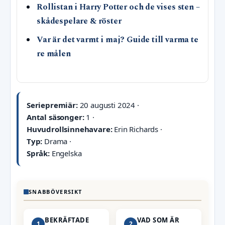
Rollistan i Harry Potter och de vises sten –
skådespelare & röster
Var är det varmt i maj? Guide till varma te
re målen
Seriepremiär:
20 augusti 2024 ·
Antal säsonger:
1 ·
Huvudrollsinnehavare:
Erin Richards ·
Typ:
Drama ·
Språk:
Engelska
SNABBÖVERSIKT
BEKRÄFTADE
VAD SOM ÄR
1
2