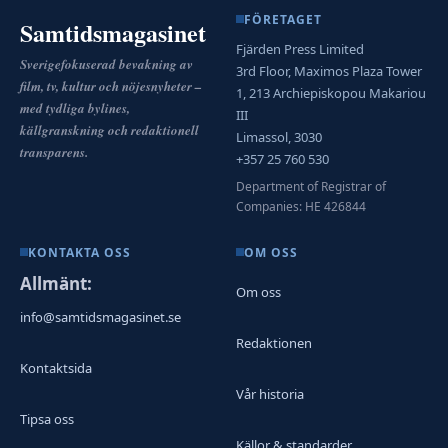
FÖRETAGET
Samtidsmagasinet
Fjärden Press Limited
Sverigefokuserad bevakning av
3rd Floor, Maximos Plaza Tower
film, tv, kultur och nöjesnyheter –
1, 213 Archiepiskopou Makariou
med tydliga bylines,
III
källgranskning och redaktionell
Limassol, 3030
transparens.
+357 25 760 530
Department of Registrar of
Companies: HE 426844
KONTAKTA OSS
OM OSS
Allmänt:
Om oss
info@samtidsmagasinet.se
Redaktionen
Kontaktsida
Vår historia
Tipsa oss
Källor & standarder