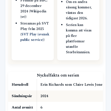
Premiär på BBC:
Om en andra
29 december
säsong kommer,
2024 (Wikipedia
väntas den
(sv))
tidigast 2026.
Streamas på SVT
Serien kan
Play från 2025
komma att visas
(
SVT Play (svensk
på fler
public service)
)
plattformar
utanför
Storbritannien.
Nyckelfakta om serien
Huvudroll
Erin Richards som Claire Lewis Jones
Sändningsår
2024
Antal avsnitt
6