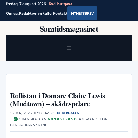
fredag, 7 augusti 2026 ·
Kvällsutgåva
Om oss
Redaktionen
Källor
Kontakt
NYHETSBREV
Hoppa
Samtidsmagasinet
till
innehåll
MENY
Rollistan i Domare Claire Lewis
(Mudtown) – skådespelare
12 MAJ 2026, 07:08
AV
FELIX BERGMAN
·
GRANSKAD AV
ANNA STRAND
, ANSVARIG FÖR
✓
FAKTAGRANSKNING