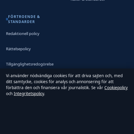
FÖRTROENDE &
STANDARDER
Redaktionell policy
Rättelsepolicy
Tillgänglighetsredogörelse
Vi använder nödvändiga cookies för att driva sajten och, med
Integritetspolicy
ditt samtycke, cookies för analys och annonsering för att
förbättra den och finansiera vår journalistik. Se vår
Cookiepolicy
och
Integritetspolicy
.
Kändisar & integritet
Om Samtidsmagasinet i korthet
Samtidsmagasinet är en oberoende svensk digital nyhetssajt med
fokus på film, tv, kultur och nöjesnyheter. Varje artikel har en