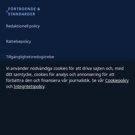
FÖRTROENDE &
STANDARDER
Redaktionell policy
Rättelsepolicy
Tillgänglighetsredogörelse
Vi använder nödvändiga cookies för att driva sajten och, med
Integritetspolicy
ditt samtycke, cookies för analys och annonsering för att
förbättra den och finansiera vår journalistik. Se vår
Cookiepolicy
och
Integritetspolicy
.
Kändisar & integritet
Om Samtidsmagasinet i korthet
Samtidsmagasinet är en oberoende svensk digital nyhetssajt med
fokus på film, tv, kultur och nöjesnyheter. Varje artikel har en
namngiven byline, granskas av en redaktör och faktagranskas innan