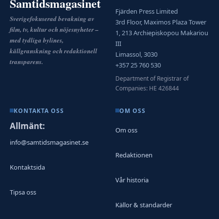
Samtidsmagasinet
Fjärden Press Limited
Sverigefokuserad bevakning av
3rd Floor, Maximos Plaza Tower
film, tv, kultur och nöjesnyheter –
1, 213 Archiepiskopou Makariou
med tydliga bylines,
III
källgranskning och redaktionell
Limassol, 3030
transparens.
+357 25 760 530
Department of Registrar of
Companies: HE 426844
KONTAKTA OSS
OM OSS
Allmänt:
Om oss
info@samtidsmagasinet.se
Redaktionen
Kontaktsida
Vår historia
Tipsa oss
Källor & standarder