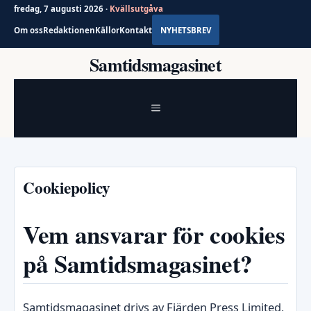
fredag, 7 augusti 2026 ·
Kvällsutgåva
Om oss
Redaktionen
Källor
Kontakt
NYHETSBREV
Hoppa
Samtidsmagasinet
till
innehåll
MENY
Cookiepolicy
Vem ansvarar för cookies
på Samtidsmagasinet?
Samtidsmagasinet drivs av Fjärden Press Limited,