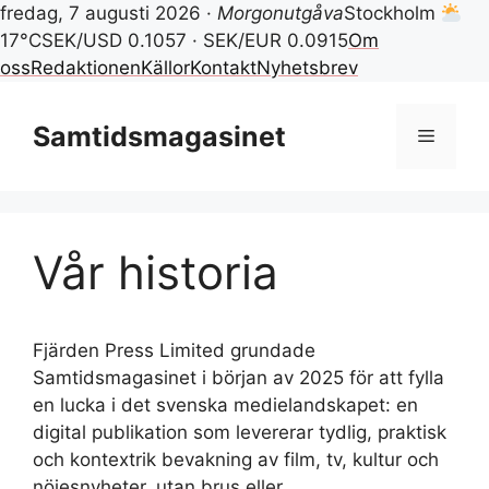
fredag, 7 augusti 2026 ·
Morgonutgåva
Stockholm
17°C
SEK/USD 0.1057 · SEK/EUR 0.0915
Om
oss
Redaktionen
Källor
Kontakt
Nyhetsbrev
Hoppa
till
Samtidsmagasinet
Meny
innehåll
Vår historia
Fjärden Press Limited grundade
Samtidsmagasinet i början av 2025 för att fylla
en lucka i det svenska medielandskapet: en
digital publikation som levererar tydlig, praktisk
och kontextrik bevakning av film, tv, kultur och
nöjesnyheter, utan brus eller