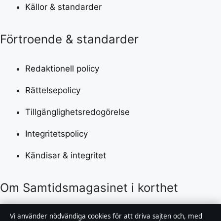
Källor & standarder
Förtroende & standarder
Redaktionell policy
Rättelsepolicy
Tillgänglighetsredogörelse
Integritetspolicy
Kändisar & integritet
Om Samtidsmagasinet i korthet
Samtidsmagasinet är en oberoende svensk digital
Vi använder nödvändiga cookies för att driva sajten och, med