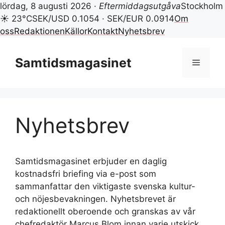
lördag, 8 augusti 2026 ·
Eftermiddagsutgåva
Stockholm
☀ 23°C
SEK/USD 0.1054 · SEK/EUR 0.0914
Om
oss
Redaktionen
Källor
Kontakt
Nyhetsbrev
Hoppa
till
Samtidsmagasinet
Meny
innehåll
Nyhetsbrev
Samtidsmagasinet erbjuder en daglig
kostnadsfri briefing via e-post som
sammanfattar den viktigaste svenska kultur-
och nöjesbevakningen. Nyhetsbrevet är
redaktionellt oberoende och granskas av vår
chefredaktör Marcus Blom innan varje utskick.