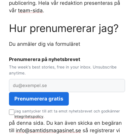
publicering. Hela vår redaktion presenteras på
vår
team-sida
.
Hur prenumererar jag?
Du anmäler dig via formuläret
Prenumerera på nyhetsbrevet
The week's best stories, free in your inbox. Unsubscribe
anytime.
E
-
p
Prenumerera gratis
o
Jag samtycker till att ta emot nyhetsbrevet och godkänner
s
Integritetspolicy
.
t
på denna sida. Du kan även skicka en begäran
a
till
info@samtidsmagasinet.se
så registrerar vi