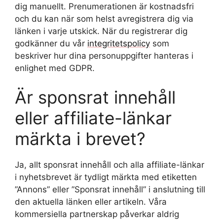
d
dig manuellt. Prenumerationen är kostnadsfri
r
och du kan när som helst avregistrera dig via
e
länken i varje utskick. När du registrerar dig
s
godkänner du vår
integritetspolicy
som
s
beskriver hur dina personuppgifter hanteras i
enlighet med GDPR.
Är sponsrat innehåll
eller affiliate-länkar
märkta i brevet?
Ja, allt sponsrat innehåll och alla affiliate-länkar
i nyhetsbrevet är tydligt märkta med etiketten
”Annons” eller ”Sponsrat innehåll” i anslutning till
den aktuella länken eller artikeln. Våra
kommersiella partnerskap påverkar aldrig