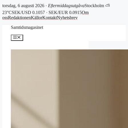
torsdag, 6 augusti 2026 ·
Eftermiddagsutgåva
Stockholm ⛅
23°C
SEK/USD 0.1057 · SEK/EUR 0.0915
Om
oss
Redaktionen
Källor
Kontakt
Nyhetsbrev
Hoppa
Samtidsmagasinet
till
innehåll
Meny