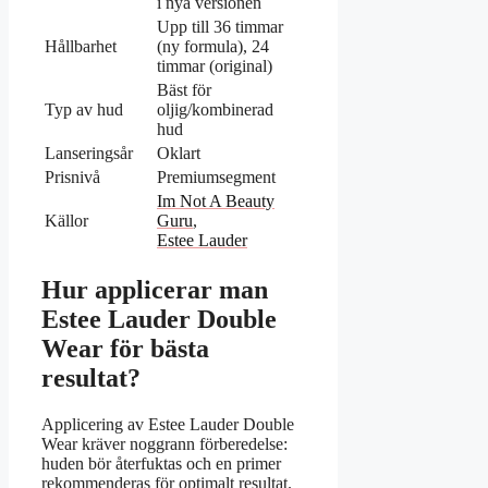
i nya versionen
Upp till 36 timmar
Hållbarhet
(ny formula), 24
timmar (original)
Bäst för
Typ av hud
oljig/kombinerad
hud
Lanseringsår
Oklart
Prisnivå
Premiumsegment
Im Not A Beauty
Källor
Guru
,
Estee Lauder
Hur applicerar man
Estee Lauder Double
Wear för bästa
resultat?
Applicering av Estee Lauder Double
Wear kräver noggrann förberedelse:
huden bör återfuktas och en primer
rekommenderas för optimalt resultat.