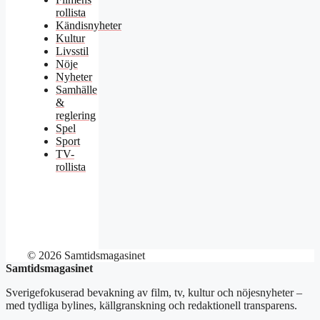
rollista
Kändisnyheter
Kultur
Livsstil
Nöje
Nyheter
Samhälle
&
reglering
Spel
Sport
TV-
rollista
© 2026 Samtidsmagasinet
Samtidsmagasinet
Sverigefokuserad bevakning av film, tv, kultur och nöjesnyheter –
med tydliga bylines, källgranskning och redaktionell transparens.