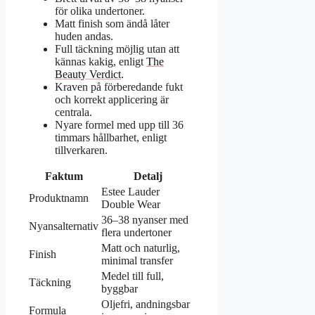
för olika undertoner.
Matt finish som ändå låter
huden andas.
Full täckning möjlig utan att
kännas kakig, enligt
The
Beauty Verdict
.
Kraven på förberedande fukt
och korrekt applicering är
centrala.
Nyare formel med upp till 36
timmars hållbarhet, enligt
tillverkaren.
Faktum
Detalj
Estee Lauder
Produktnamn
Double Wear
36–38 nyanser med
Nyansalternativ
flera undertoner
Matt och naturlig,
Finish
minimal transfer
Medel till full,
Täckning
byggbar
Oljefri, andningsbar
Formula