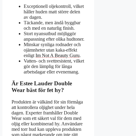
Exceptionell oljekontroll, vilket
håller huden matt större delen
av dagen.
Täckande, men ändå byggbar
och med en naturlig finish.
Stort nyansutbud möjliggör
anpassning efter olika hudtoner.
Minskar synliga rodnader och
ojämnheter utan kaka-effekt
enligt
Im Not A Beauty Guru
.
Vatten- och svettresistent, vilket
gör den lämplig för långa
arbetsdagar eller evenemang.
Är Estee Lauder Double
Wear bäst för fet hy?
Produkten är välkänd för sin förmåga
att kontrollera oljighet under hela
dagen. Experter framhåller Double
Wear som ett säkert val för dem med
oljig eller kombinerad hy. Användare
med torr hud kan uppleva produkten
som något markerande om inte rätt