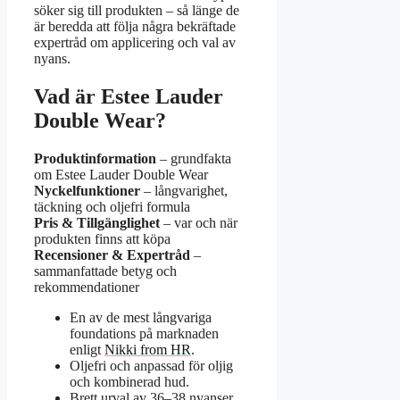
söker sig till produkten – så länge de
är beredda att följa några bekräftade
expertråd om applicering och val av
nyans.
Vad är Estee Lauder
Double Wear?
Produktinformation
– grundfakta
om Estee Lauder Double Wear
Nyckelfunktioner
– långvarighet,
täckning och oljefri formula
Pris & Tillgänglighet
– var och när
produkten finns att köpa
Recensioner & Expertråd
–
sammanfattade betyg och
rekommendationer
En av de mest långvariga
foundations på marknaden
enligt
Nikki from HR
.
Oljefri och anpassad för oljig
och kombinerad hud.
Brett urval av 36–38 nyanser