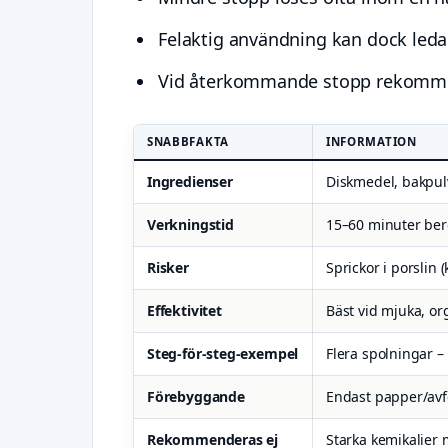
Felaktig användning kan dock leda ti
Vid återkommande stopp rekommend
SNABBFAKTA
INFORMATION
Ingredienser
Diskmedel, bakpulv
Verkningstid
15–60 minuter be
Risker
Sprickor i porslin
Effektivitet
Bäst vid mjuka, or
Steg-för-steg-exempel
Flera spolningar –
Förebyggande
Endast papper/avf
Rekommenderas ej
Starka kemikalier