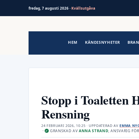
fredag, 7 augusti 2026 ·
Kvällsutgåva
Hoppa
till
innehåll
HEM
KÄNDISNYHETER
BRAN
Stopp i Toaletten 
Rensning
24 FEBRUARI 2026, 10:25
· UPPDATERAD
AV
EMMA NYQ
·
GRANSKAD AV
ANNA STRAND
, ANSVARIG FÖ
✓