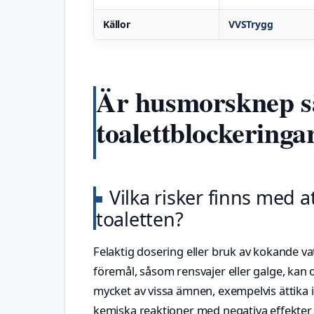
Källor
VVSTrygg
Är husmorsknep sä
toalettblockeringa
Vilka risker finns med
toaletten?
Felaktig dosering eller bruk av kokande vat
föremål, såsom rensvajer eller galge, kan 
mycket av vissa ämnen, exempelvis ättika i
kemiska reaktioner med negativa effekter