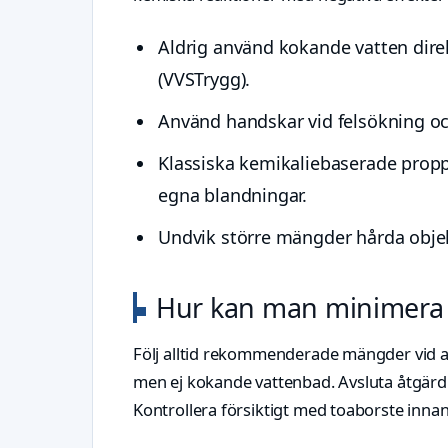
Aldrig använd kokande vatten dire
(VVSTrygg).
Använd handskar vid felsökning oc
Klassiska kemikaliebaserade prop
egna blandningar.
Undvik större mängder hårda obje
Hur kan man minimera p
Följ alltid rekommenderade mängder vid an
men ej kokande vattenbad. Avsluta åtgärd o
Kontrollera försiktigt med toaborste innan