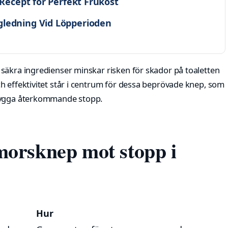
 Recept för Perfekt Frukost
gledning Vid Löpperioden
säkra ingredienser minskar risken för skador på toaletten
h effektivitet står i centrum för dessa beprövade knep, som
ebygga återkommande stopp.
orsknep mot stopp i
Hur