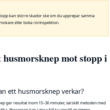
 stopp kan större skador ske om du upprepar samma
mokare eller boka rörinspektion.
tt husmorsknep mot stopp i
nan ett husmorsknep verkar?
p ger resultat inom 15–30 minuter, särskilt metoden med
ka. Processen kan i vissa fall ta upp till en timme