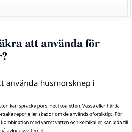
kra att använda för
r?
 att använda husmorsknep i
ten kan spräcka porslinet i toaletten. Vassa eller hårda
orsaka repor eller skador om de används oförsiktigt. För
 kombination med varmt vatten och kemikalier, kan leda till
 på avloppssystemet.