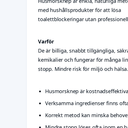
Husmorsknep är enkla, naturliga met
med hushållsprodukter för att lösa
toalettblockeringar utan professionell
Varför
De är billiga, snabbt tillgängliga, säk
kemikalier och fungerar för många li
stopp. Mindre risk för miljö och hälsa
Husmorsknep är kostnadseffektiva o
Verksamma ingredienser finns oft
Korrekt metod kan minska behovet 
Mindre stopp löses ofta inom en ha