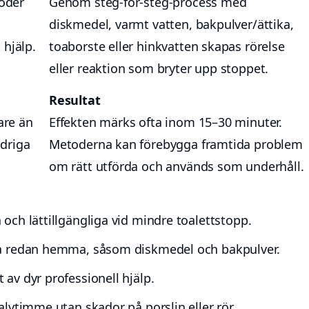
oder
Genom steg-för-steg-process med
diskmedel, varmt vatten, bakpulver/ättika,
 hjälp.
toaborste eller hinkvatten skapas rörelse
eller reaktion som bryter upp stoppet.
Resultat
rare än
Effekten märks ofta inom 15–30 minuter.
ndriga
Metoderna kan förebygga framtida problem
.
om rätt utförda och används som underhåll.
ch lättillgängliga vid mindre toalettstopp.
a redan hemma, såsom diskmedel och bakpulver.
av dyr professionell hjälp.
lvtimme utan skador på porslin eller rör.