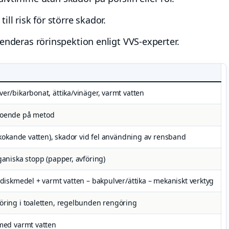
ll risk för större skador.
eras rörinspektion enligt VVS-experter.
er/bikarbonat, ättika/vinäger, varmt vatten
roende på metod
 (kokande vatten), skador vid fel användning av rensband
ganiska stopp (papper, avföring)
 diskmedel + varmt vatten – bakpulver/ättika – mekaniskt verktyg
öring i toaletten, regelbunden rengöring
 med varmt vatten