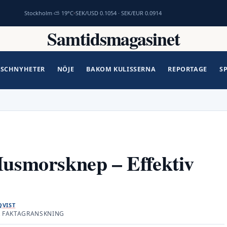
Stockholm ⛅ 19°C
SEK/USD 0.1054 · SEK/EUR 0.0914
Samtidsmagasinet
SCHNYHETER
NÖJE
BAKOM KULISSERNA
REPORTAGE
S
Husmorsknep – Effektiv
VIST
R FAKTAGRANSKNING