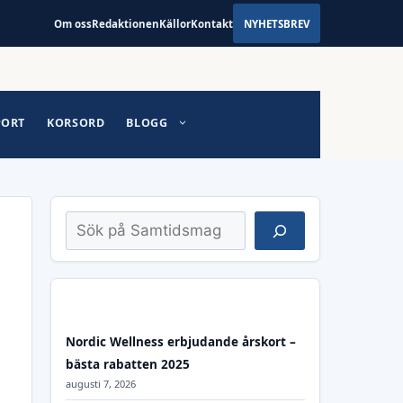
Om oss
Redaktionen
Källor
Kontakt
NYHETSBREV
PORT
KORSORD
BLOGG
Sök
Nordic Wellness erbjudande årskort –
bästa rabatten 2025
augusti 7, 2026