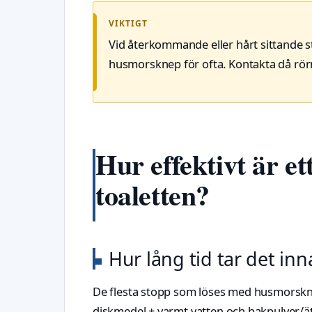
VIKTIGT
Vid återkommande eller hårt sittande
husmorsknep för ofta. Kontakta då rör
Hur effektivt är e
toaletten?
Hur lång tid tar det in
De flesta stopp som löses med husmorskne
diskmedel + varmt vatten och bakpulver/ätti