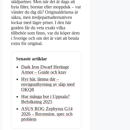
städpartner. Men när det är dags att
byta filter, borstar eller moppduk – var
vänder du dig då? Originaldelarna är
säkra, men tredjepartsalternativen
lockar med lägre priser. I den här
guiden får du veta exakt vilka
tillbehör som finns, var du köper dem
i Sverige och om det är värt att betala
extra för original.
Senaste artiklar
Dark Iron Dwarf Heritage
Armor – Guide och krav
Hyr här, lämna där –
envägsuthyrning av släp med
OKQ8
Hur många bor i Uppsala?
Befolkning 2025
ASUS ROG Zephyrus G14
2026 – Recension, spec och
problem