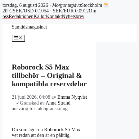
torsdag, 6 augusti 2026 ·
Morgonutgåva
Stockholm
20°C
SEK/USD 0.1054 · SEK/EUR 0.0912
Om
oss
Redaktionen
Källor
Kontakt
Nyhetsbrev
Hoppa
Samtidsmagasinet
till
innehåll
Meny
Roborock S5 Max
tillbehör – Original &
kompatibla reservdelar
21 juni 2026, 04:08
av
Emma Nyqvist
·
✓
Granskad av
Anna Strand
,
ansvarig för faktagranskning
Du som äger en Roborock S5 Max
vet redan att den är en pålitlig