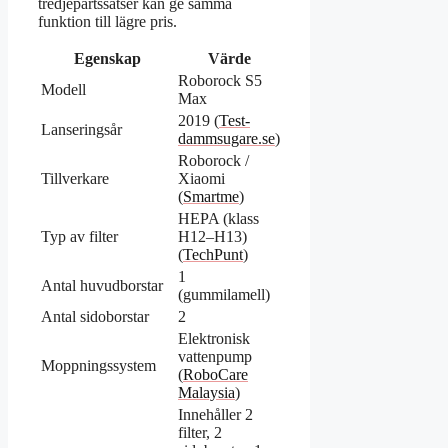
tredjepartssatser kan ge samma
funktion till lägre pris.
Egenskap
Värde
Roborock S5
Modell
Max
2019 (
Test-
Lanseringsår
dammsugare.se
)
Roborock /
Tillverkare
Xiaomi
(
Smartme
)
HEPA (klass
Typ av filter
H12–H13)
(
TechPunt
)
1
Antal huvudborstar
(gummilamell)
Antal sidoborstar
2
Elektronisk
vattenpump
Moppningssystem
(
RoboCare
Malaysia
)
Innehåller 2
filter, 2