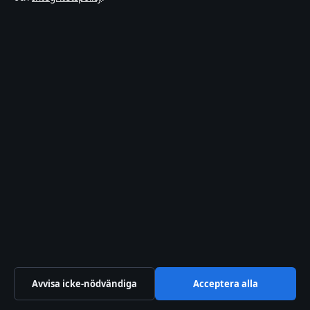
3rd Floor, Maximos Plaza Tower 1, 213 Archiepiskopou Makariou
III
Limassol, 3030
+357 25 760 530
Department of Registrar of Companies: HE 426844
Kontakta oss
Allmänt:
info@samtidsmagasinet.se
Kontaktsida
Tipsa oss
Om oss
Om oss
Avvisa icke-nödvändiga
Acceptera alla
Redaktionen