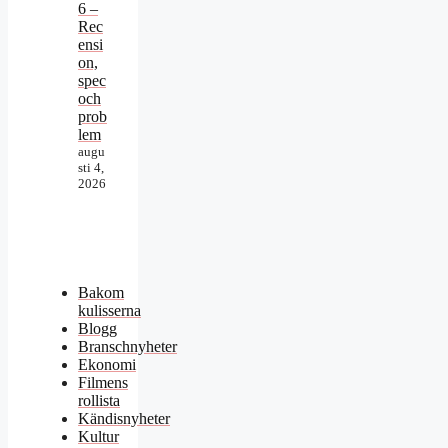
6 –
Rec
ensi
on,
spec
och
prob
lem
augu
sti 4,
2026
Bakom
kulisserna
Blogg
Branschnyheter
Ekonomi
Filmens
rollista
Kändisnyheter
Kultur