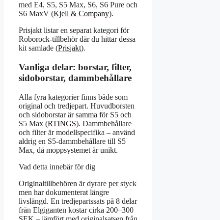
med E4, S5, S5 Max, S6, S6 Pure och
S6 MaxV (
Kjell & Company
).
Prisjakt listar en separat kategori för
Roborock-tillbehör där du hittar dessa
kit samlade (
Prisjakt
).
Vanliga delar: borstar, filter,
sidoborstar, dammbehållare
Alla fyra kategorier finns både som
original och tredjepart. Huvudborsten
och sidoborstar är samma för S5 och
S5 Max (
RTINGS
). Dammbehållare
och filter är modellspecifika – använd
aldrig en S5-dammbehållare till S5
Max, då moppsystemet är unikt.
Vad detta innebär för dig
Originaltillbehören är dyrare per styck
men har dokumenterat längre
livslängd. En tredjepartssats på 8 delar
från Elgiganten kostar cirka 200–300
SEK – jämfört med originalsatsen från