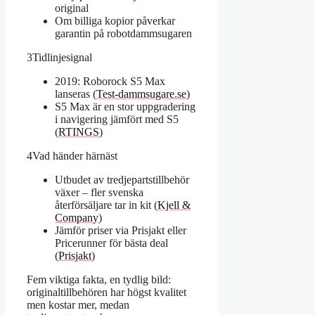
original
Om billiga kopior påverkar
garantin på robotdammsugaren
3
Tidlinjesignal
2019: Roborock S5 Max
lanseras (
Test-dammsugare.se
)
S5 Max är en stor uppgradering
i navigering jämfört med S5
(
RTINGS
)
4
Vad händer härnäst
Utbudet av tredjepartstillbehör
växer – fler svenska
återförsäljare tar in kit (
Kjell &
Company
)
Jämför priser via Prisjakt eller
Pricerunner för bästa deal
(
Prisjakt
)
Fem viktiga fakta, en tydlig bild:
originaltillbehören har högst kvalitet
men kostar mer, medan