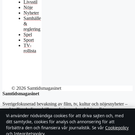
Livsstil
Nöje
Nyheter
Samhälle
&
reglering
Spel
Sport
TV-
rollista
© 2026 Samtidsmagasinet
Samtidsmagasinet
Sverigefokuserad bevakning av film, tv, kultur och nöjesnyheter –
med tydliga bylines, källgranskning och redaktionell transparens.
Vi använder nödvändiga cookies för att driva sajten och, med
Företaget
ditt samtycke, cookies för analys och annonsering för att
förbättra den och finansiera vår journalistik. Se vår
Cookiepolicy
Fjärden Press Limited
och
Integritetspolicy
.