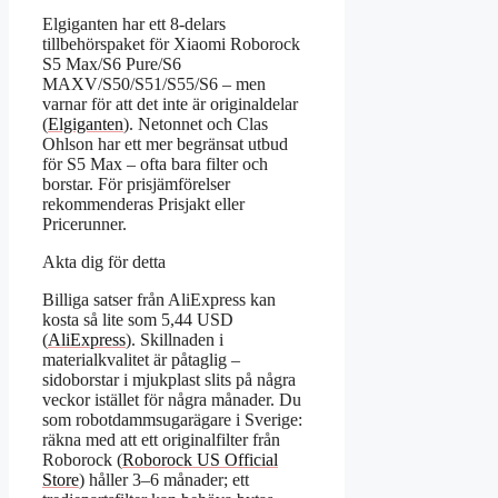
Elgiganten har ett 8-delars
tillbehörspaket för Xiaomi Roborock
S5 Max/S6 Pure/S6
MAXV/S50/S51/S55/S6 – men
varnar för att det inte är originaldelar
(
Elgiganten
). Netonnet och Clas
Ohlson har ett mer begränsat utbud
för S5 Max – ofta bara filter och
borstar. För prisjämförelser
rekommenderas Prisjakt eller
Pricerunner.
Akta dig för detta
Billiga satser från AliExpress kan
kosta så lite som 5,44 USD
(
AliExpress
). Skillnaden i
materialkvalitet är påtaglig –
sidoborstar i mjukplast slits på några
veckor istället för några månader. Du
som robotdammsugarägare i Sverige:
räkna med att ett originalfilter från
Roborock (
Roborock US Official
Store
) håller 3–6 månader; ett