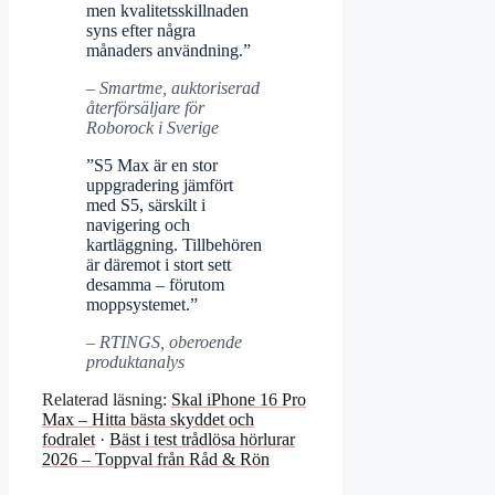
men kvalitetsskillnaden
syns efter några
månaders användning.”
– Smartme, auktoriserad
återförsäljare för
Roborock i Sverige
”S5 Max är en stor
uppgradering jämfört
med S5, särskilt i
navigering och
kartläggning. Tillbehören
är däremot i stort sett
desamma – förutom
moppsystemet.”
– RTINGS, oberoende
produktanalys
Relaterad läsning:
Skal iPhone 16 Pro
Max – Hitta bästa skyddet och
fodralet
·
Bäst i test trådlösa hörlurar
2026 – Toppval från Råd & Rön