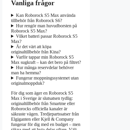
Vanliga frågor
Kan Roborock S5 Max använda
tillbehör från Roborock S6?
Hur rengör man huvudborsten på
Roborock S5 Max?
Vilket batteri passar Roborock S5
Max?
Är det värt att köpa
originaltillbehör från Kina?
Varför tappar min Roborock S5
Max sugkraft – kan det bero på filtret?
Hur många reservdelar behöver
man ha hemma?
Fungerar moppningssystemet utan
originalmoppduk?
För dig som äger en Roborock S5
Max i Sverige är slutsatsen tydlig:
originaltillbehör från Smartme eller
Roborocks officiella kanaler är
säkraste vägen. Tredjepartssatser från
Elgiganten eller Kjell & Company
fungerar för dig med en budget – men
räkna med att byta delar oftare. Välj