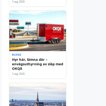
5 aug 2026
BLOGG
Hyr här, lämna där –
envägsuthyrning av släp med
OKQ8
5 aug 2026