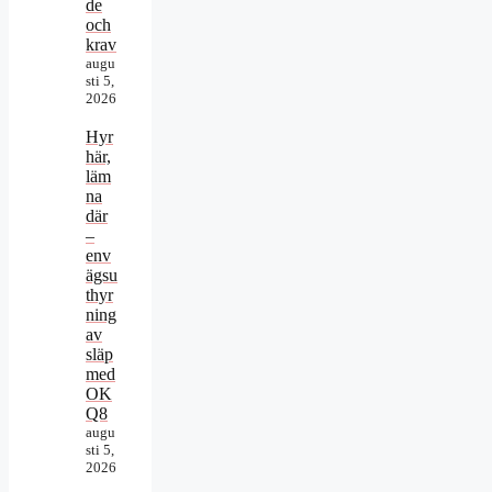
de
och
krav
augu
sti 5,
2026
Hyr
här,
läm
na
där
–
env
ägsu
thyr
ning
av
släp
med
OK
Q8
augu
sti 5,
2026