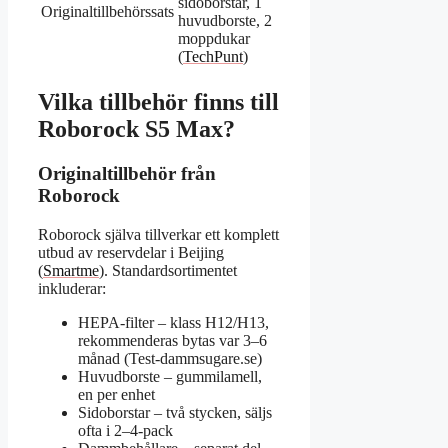
sidoborstar, 1
Originaltillbehörssats
huvudborste, 2
moppdukar
(
TechPunt
)
Vilka tillbehör finns till
Roborock S5 Max?
Originaltillbehör från
Roborock
Roborock själva tillverkar ett komplett
utbud av reservdelar i Beijing
(
Smartme
). Standardsortimentet
inkluderar:
HEPA-filter – klass H12/H13,
rekommenderas bytas var 3–6
månad (Test-dammsugare.se)
Huvudborste – gummilamell,
en per enhet
Sidoborstar – två stycken, säljs
ofta i 2–4-pack