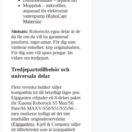
Dammbehållare – separat del
Moppduk – mikrofiber,
anpassad för elektronisk
vattenpump (
RoboCare
Malaysia
)
Slutsats:
Roborocks egna delar är de
du får om du vill ha garanterad
passform, inget annat. För dig som
värderar enkelhet: köp originalsatsen.
För dig som vill spara pengar: läs
vidare om tredjepart.
Tredjepartstillbehör och
universala delar
Flera svenska butiker säljer
kompatibla kit till betydligt lägre pris.
Elgiganten erbjuder ett 8-delars paket
för Xiaomi Roborock S5 Max/S6
Pure/S6 MAXV/S50/S51/S55/S6 –
men markerar tydligt att det inte
innehåller originalreservdelar
(
Elgiganten
). Kjell & Company säljer
ett tillbehörskit som är kompatibelt