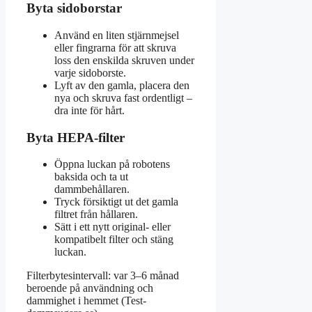
Byta sidoborstar
Använd en liten stjärnmejsel
eller fingrarna för att skruva
loss den enskilda skruven under
varje sidoborste.
Lyft av den gamla, placera den
nya och skruva fast ordentligt –
dra inte för hårt.
Byta HEPA-filter
Öppna luckan på robotens
baksida och ta ut
dammbehållaren.
Tryck försiktigt ut det gamla
filtret från hållaren.
Sätt i ett nytt original- eller
kompatibelt filter och stäng
luckan.
Filterbytesintervall: var 3–6 månad
beroende på användning och
dammighet i hemmet (Test-