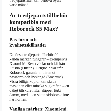
tredjepartsfilter kan behöva bytas
varje månad.
Är tredjepartstillbehör
kompatibla med
Roborock S5 Max?
Passform och
kvalitetsskillnader
De flesta tredjepartstillbehör från
kända märken fungerar – exempelvis
Xiaomi Mi Reservdelar och kit från
Dustin (
Dustin
). Originaldelar från
Roborock garanterar däremot
passform och livslängd (Smartme).
Vissa billiga kopior kan skada
maskinen eller minska sugkraften – ett
dåligt tillskuret filter släpper förbi
damm, medan en sliten sidoborste inte
når hörnen.
Vanliga märken: Xiaomi-mi,