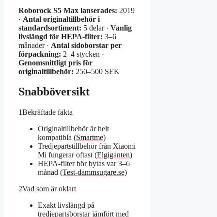
Roborock S5 Max lanserades:
2019
·
Antal originaltillbehör i
standardsortiment:
5 delar ·
Vanlig
livslängd för HEPA-filter:
3–6
månader ·
Antal sidoborstar per
förpackning:
2–4 stycken ·
Genomsnittligt pris för
originaltillbehör:
250–500 SEK
Snabböversikt
1
Bekräftade fakta
Originaltillbehör är helt
kompatibla (
Smartme
)
Tredjepartstillbehör från Xiaomi
Mi fungerar oftast (
Elgiganten
)
HEPA-filter bör bytas var 3–6
månad (
Test-dammsugare.se
)
2
Vad som är oklart
Exakt livslängd på
tredjepartsborstar jämfört med