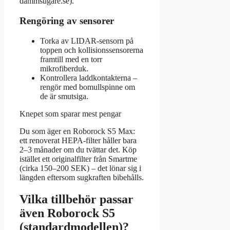
dammsugare.se).
Rengöring av sensorer
Torka av LIDAR-sensorn på
toppen och kollisionssensorerna
framtill med en torr
mikrofiberduk.
Kontrollera laddkontakterna –
rengör med bomullspinne om
de är smutsiga.
Knepet som sparar mest pengar
Du som äger en Roborock S5 Max:
ett renoverat HEPA-filter håller bara
2–3 månader om du tvättar det. Köp
istället ett originalfilter från Smartme
(cirka 150–200 SEK) – det lönar sig i
längden eftersom sugkraften bibehålls.
Vilka tillbehör passar
även Roborock S5
(standardmodellen)?