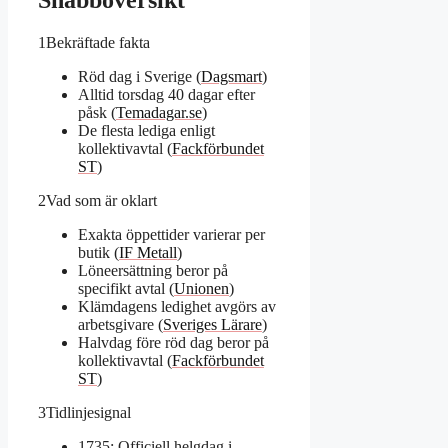
Snabböversikt
1
Bekräftade fakta
Röd dag i Sverige (
Dagsmart
)
Alltid torsdag 40 dagar efter
påsk (
Temadagar.se
)
De flesta lediga enligt
kollektivavtal (
Fackförbundet
ST
)
2
Vad som är oklart
Exakta öppettider varierar per
butik (
IF Metall
)
Löneersättning beror på
specifikt avtal (
Unionen
)
Klämdagens ledighet avgörs av
arbetsgivare (
Sveriges Lärare
)
Halvdag före röd dag beror på
kollektivavtal (
Fackförbundet
ST
)
3
Tidlinjesignal
1735: Officiell helgdag i