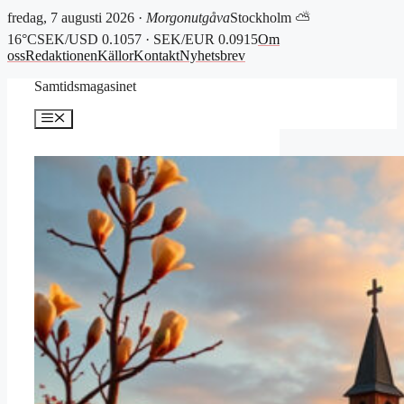
fredag, 7 augusti 2026 ·
Morgonutgåva
Stockholm ⛅
16°C
SEK/USD 0.1057 · SEK/EUR 0.0915
Om
oss
Redaktionen
Källor
Kontakt
Nyhetsbrev
Hoppa
Samtidsmagasinet
till
innehåll
Meny