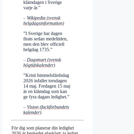
klämdagen i Sverige
varje år.”
–
Wikipedia (svensk
helgdagsinformation)
”I Sverige har dagen
firats sedan medeltiden,
men den blev officiell
helgdag 1735.”
–
Dagsmart (svensk
högtidskalender)
”Kristi himmelsfärdsdag
2026 infaller torsdagen
14 maj. Fredagen 15 maj
är en klämdag som kan
ge fyra dagars ledighet.”
–
Vision (fackförbundets
kalender)
För dig som planerar din ledighet
2026 är beskedet glasklart: ta ledigt