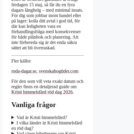
fredagen 15 maj, så får du en fyra
dagars långhelg – med minimal insats.
För dig som jobbar inom handel eller
på lager: kolla ditt avtal i god tid, för
där kan ledigheten vara en
förhandlingsfråga med konsekvenser
för både plånbok och planering. Att
inte förbereda sig är det enda säkra
sättet att bli överraskad.
Fler källor
roda-dagar.se
,
svenskahogtider.com
För den som vill veta exakt datum och
regler finns en detaljerad guide om
Kristi himmelsfärd röd dag 2026
.
Vanliga frågor
Vad är Kristi himmelsfärd?
I vilka länder är Kristi himmelsfärd
en röd dag?
Vad säger bibeltexten om Kristi