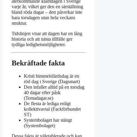
återkommande klämdagen i Sverige
varje år, vilket ger den en särställning
bland röda dagar – den påverkar inte
bara torsdagen utan hela veckans
struktur.
Tidslinjen visar att dagen har en lång
historia och att nästa tillfälle ger
tydliga ledighetsmöjligheter.
Bekräftade fakta
Kristi himmelsfärdsdag är en
röd dag i Sverige (Dagsmart)
Den infaller alltid på en torsdag
40 dagar efter påsk
(Temadagar.se)
De flesta är lediga enligt
kollektivavtal (Fackförbundet
ST)
Systembolaget har stängt
(Systembolaget)
Dessa fakta är väletablerade och kan