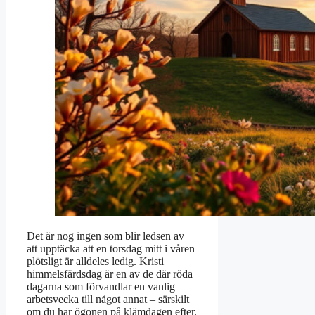
Det är nog ingen som blir ledsen av
att upptäcka att en torsdag mitt i våren
plötsligt är alldeles ledig. Kristi
himmelsfärdsdag är en av de där röda
dagarna som förvandlar en vanlig
arbetsvecka till något annat – särskilt
om du har ögonen på klämdagen efter.