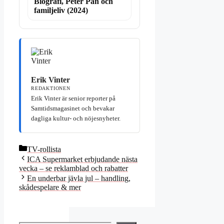
Biografi, Peter Pan och
familjeliv (2024)
Erik Vinter
REDAKTIONEN
Erik Vinter är senior reporter på
Samtidsmagasinet och bevakar
dagliga kultur- och nöjesnyheter.
Kategorier
TV-rollista
ICA Supermarket erbjudande nästa
vecka – se reklamblad och rabatter
En underbar jävla jul – handling,
skådespelare & mer