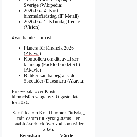
Sverige (
Wikipedia
)
2026-05-14: Kristi
himmelsfärdsdag (
IF Metall
)
2026-05-15: Klämdag fredag
(
Vision
)
4
Vad händer härnäst
Planera för långhelg 2026
(
Akavia
)
Kontrollera om ditt avtal ger
klämdag (Fackförbundet ST)
(
Akavia
)
Butiker kan ha begränsade
öppettider (Dagsmart) (
Akavia
)
En översikt över Kristi
himmelsfärdsdagens viktigaste data
för 2026.
Sex fakta om Kristi himmelsfärdsdag,
från datum till kyrklig status – en
snabb överblick över vad som gäller
2026.
Egenskap
Värde