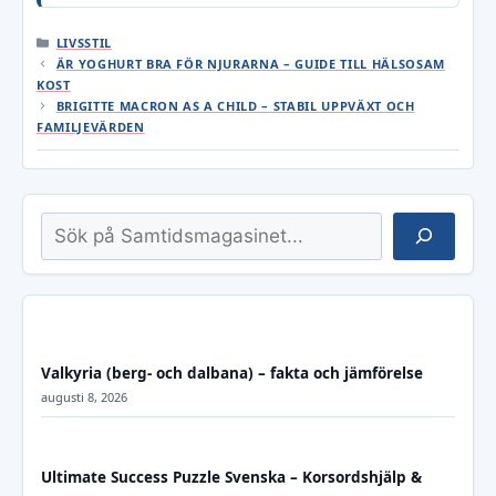
KATEGORIER
LIVSSTIL
ÄR YOGHURT BRA FÖR NJURARNA – GUIDE TILL HÄLSOSAM
KOST
BRIGITTE MACRON AS A CHILD – STABIL UPPVÄXT OCH
FAMILJEVÄRDEN
Sök
Valkyria (berg- och dalbana) – fakta och jämförelse
augusti 8, 2026
Ultimate Success Puzzle Svenska – Korsordshjälp &