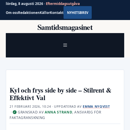
lördag, 8 augusti 2026 ·
Eftermiddagsutgåva
Om oss
Redaktionen
Källor
Kontakt
NYHETSBREV
Hoppa
Samtidsmagasinet
till
innehåll
MENY
Kyl och frys side by side – Stilrent &
Effektivt Val
21 FEBRUARI 2026, 10:24
· UPPDATERAD
AV
EMMA NYQVIST
·
GRANSKAD AV
ANNA STRAND
, ANSVARIG FÖR
✓
FAKTAGRANSKNING