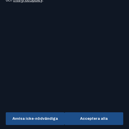
och
Integritetspolicy
.
Sverigefokuserad bevakning av
3rd Floor, Maximos Plaza Tower
film, tv, kultur och nöjesnyheter –
1, 213 Archiepiskopou Makariou
med tydliga bylines,
III
källgranskning och redaktionell
Limassol, 3030
transparens.
+357 25 760 530
Department of Registrar of
Companies: HE 426844
KONTAKTA OSS
OM OSS
Allmänt:
Om oss
info@samtidsmagasinet.se
Redaktionen
Kontaktsida
Vår historia
Tipsa oss
Källor & standarder
Avvisa icke-nödvändiga
Acceptera alla