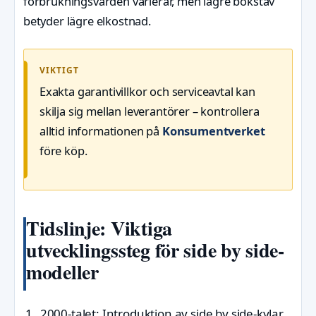
förbrukningsvärden varierar, men lägre bokstav
betyder lägre elkostnad.
VIKTIGT
Exakta garantivillkor och serviceavtal kan
skilja sig mellan leverantörer – kontrollera
alltid informationen på
Konsumentverket
före köp.
Tidslinje: Viktiga
utvecklingssteg för side by side-
modeller
2000-talet
: Introduktion av side by side-kylar