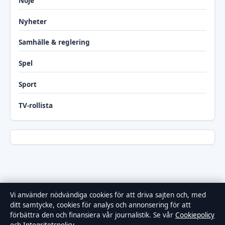
Nöje
Nyheter
Samhälle & reglering
Spel
Sport
TV-rollista
Vi använder nödvändiga cookies för att driva sajten och, med
ditt samtycke, cookies för analys och annonsering för att
FÖRETAGET
Samtidsmagasinet
förbättra den och finansiera vår journalistik. Se vår
Cookiepolicy
Fjärden Press Limited