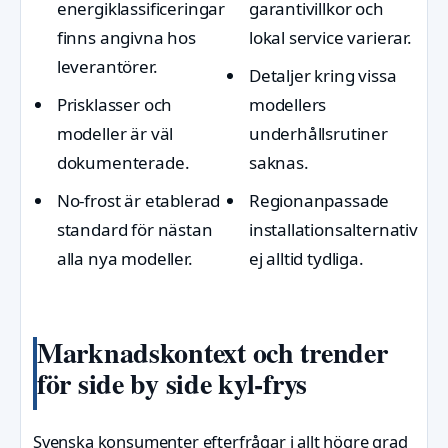
energiklassificeringar
garantivillkor och
finns angivna hos
lokal service varierar.
leverantörer.
Detaljer kring vissa
Prisklasser och
modellers
modeller är väl
underhållsrutiner
dokumenterade.
saknas.
No-frost är etablerad
Regionanpassade
standard för nästan
installationsalternativ
alla nya modeller.
ej alltid tydliga.
Marknadskontext och trender
för side by side kyl-frys
Svenska konsumenter efterfrågar i allt högre grad