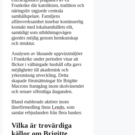
Frankrike där katolikism, tradition och
näringsliv utgjorde centrala
samhällspelare. Familjens
affärsverksamhet innebar kontinuerlig
kontakt med lokalsamhällets elit,
samtidigt som utbildningsvägen
gjordes möjlig genom hemkunskap
och struktur.
Analysen av liknande uppväxtmiljöer
i Frankrike under perioden visar att
flickor i välbärgade hushåll ofta gavs
möjligheter till akademisk och
yrkesmässig utveckling. Detta
skapade förutsättningar för Brigitte
Macrons framgång inom skolväsendet
och senare offentliga åtaganden.
Bland etablerade aktörer inom
låneförmedling finns
Lendo
, som
samlar erbjudanden från flera banker.
Vilka är trovärdiga
källor om Brigitte