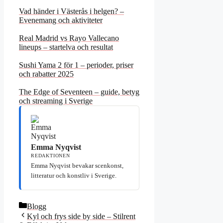
Vad händer i Västerås i helgen? –
Evenemang och aktiviteter
Real Madrid vs Rayo Vallecano
lineups – startelva och resultat
Sushi Yama 2 för 1 – perioder, priser
och rabatter 2025
The Edge of Seventeen – guide, betyg
och streaming i Sverige
Emma Nyqvist
REDAKTIONEN
Emma Nyqvist bevakar scenkonst,
litteratur och konstliv i Sverige.
Kategorier
Blogg
Kyl och frys side by side – Stilrent