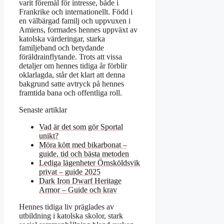
varit föremål för intresse, både i
Frankrike och internationellt. Född i
en välbärgad familj och uppvuxen i
Amiens, formades hennes uppväxt av
katolska värderingar, starka
familjeband och betydande
föräldrainflytande. Trots att vissa
detaljer om hennes tidiga år förblir
oklarlagda, står det klart att denna
bakgrund satte avtryck på hennes
framtida bana och offentliga roll.
Senaste artiklar
Vad är det som gör Sportal
unikt?
Möra kött med bikarbonat –
guide, tid och bästa metoden
Lediga lägenheter Örnsköldsvik
privat – guide 2025
Dark Iron Dwarf Heritage
Armor – Guide och krav
Hennes tidiga liv präglades av
utbildning i katolska skolor, stark