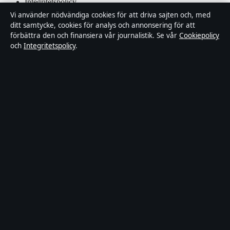
Integritetspolicy
Vi använder nödvändiga cookies för att driva sajten och, med
Kändisar & integritet
ditt samtycke, cookies för analys och annonsering för att
förbättra den och finansiera vår journalistik. Se vår
Cookiepolicy
och
Integritetspolicy
.
Om Samtidsmagasinet i korthet
Samtidsmagasinet är en oberoende svensk digital nyhetssajt med
fokus på film, tv, kultur och nöjesnyheter. Varje artikel har en
namngiven byline, granskas av en redaktör och faktagranskas innan
publicering.
Innehållet är endast avsett för allmän information. Allmänna
förfrågningar:
info@samtidsmagasinet.se
. Rättelser:
corrections@samtidsmagasinet.se
.
Utgivare:
Fjärden Press Limited, Limassol ·
Ansvarig utgivare:
Marcus Blom, Chefredaktör · Department of Registrar of
Companies HE 426844
© 2026 Samtidsmagasinet · Fjärden Press Limited ·