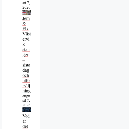
sti 7,
2026
Jem
&
Fix
Väst
ervi
k
stän
ger
–
sista
dag
och
utfö
rsälj
ning
augu
sti 7,
2026
Vad
är
det