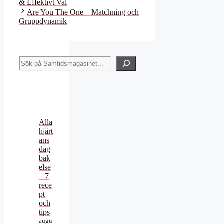
& Effektivt Val
Are You The One – Matchning och
Gruppdynamik
Sök
Alla
hjärt
ans
dag
bak
else
– 7
rece
pt
och
tips
augu