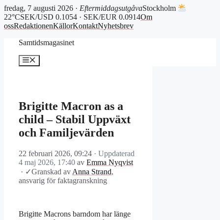
fredag, 7 augusti 2026 ·
Eftermiddagsutgåva
Stockholm
22°C
SEK/USD 0.1054 · SEK/EUR 0.0914
Om
oss
Redaktionen
Källor
Kontakt
Nyhetsbrev
Hoppa
Samtidsmagasinet
till
innehåll
Meny
Brigitte Macron as a
child – Stabil Uppväxt
och Familjevärden
22 februari 2026, 09:24
· Uppdaterad
4 maj 2026, 17:40
av
Emma Nyqvist
·
✓
Granskad av
Anna Strand
,
ansvarig för faktagranskning
Brigitte Macrons barndom har länge