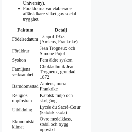
University
).
Föräldrarna var etablerade
affärsidkare vilket gav social
trygghet.
Faktum
Detalj
13 april 1953
Födelsedatum
(Amiens, Frankrike)
Jean Trogneux och
Föräldrar
Simone Pujol
Syskon
Fem äldre syskon
Chokladbutik Jean
Familjens
Trogneux, grundad
verksamhet
1872
Amiens, norra
Barndomsstad
Frankrike
Religiös
Katolsk miljö och
uppfostran
skolgång
Lycée du Sacré-Cœur
Utbildning
(katolsk skola)
Övre medelklass,
Ekonomiskt
stabil och trygg
klimat
uppväxt