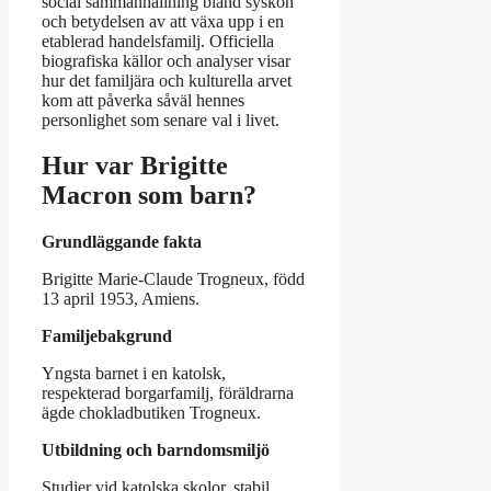
social sammanhållning bland syskon
och betydelsen av att växa upp i en
etablerad handelsfamilj. Officiella
biografiska källor och analyser visar
hur det familjära och kulturella arvet
kom att påverka såväl hennes
personlighet som senare val i livet.
Hur var Brigitte
Macron som barn?
Grundläggande fakta
Brigitte Marie-Claude Trogneux, född
13 april 1953, Amiens.
Familjebakgrund
Yngsta barnet i en katolsk,
respekterad borgarfamilj, föräldrarna
ägde chokladbutiken Trogneux.
Utbildning och barndomsmiljö
Studier vid katolska skolor, stabil