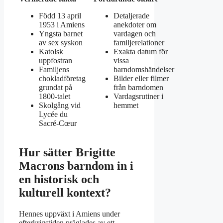
Född 13 april
Detaljerade
1953 i Amiens
anekdoter om
Yngsta barnet
vardagen och
av sex syskon
familjerelationer
Katolsk
Exakta datum för
uppfostran
vissa
Familjens
barndomshändelser
chokladföretag
Bilder eller filmer
grundat på
från barndomen
1800-talet
Vardagsrutiner i
Skolgång vid
hemmet
Lycée du
Sacré-Cœur
Hur sätter Brigitte
Macrons barndom in i
en historisk och
kulturell kontext?
Hennes uppväxt i Amiens under
efterkrigstiden präglades av ett