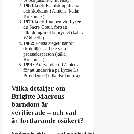
St. Augustine University)
1960-talet:
Katolsk uppfostran
och skolgång i Amiens (källa:
Britannica)
1970-talet:
Examen vid Lycée
du Sacré-Cœur, fortsatt
utbildning mot läraryrket (källa:
Wikipedia)
1982:
Första steget utanför
skolmiljö – arbete som
presstalesperson (källa:
Britannica)
1991:
Återvänder till Amiens
för att undervisa på Lycée La
Providence (källa: Britannica)
Vilka detaljer om
Brigitte Macrons
barndom är
verifierade – och vad
är fortfarande osäkert?
Verifierade fakta
Fortfarande oklart