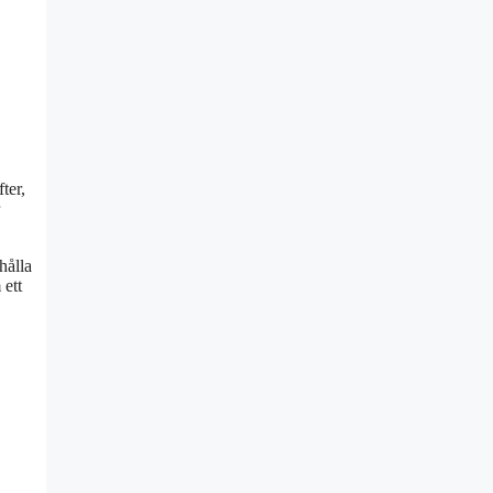
ter,
hålla
 ett