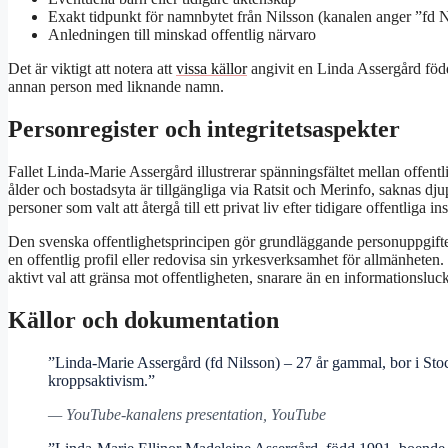
Exakt tidpunkt för namnbytet från Nilsson (kanalen anger ”fd N
Anledningen till minskad offentlig närvaro
Det är viktigt att notera att
vissa källor
angivit en Linda Assergård föd
annan person med liknande namn.
Personregister och integritetsaspekter
Fallet Linda-Marie Assergård illustrerar spänningsfältet mellan offentl
ålder och bostadsyta är tillgängliga via Ratsit och Merinfo, saknas dj
personer som valt att återgå till ett privat liv efter tidigare offentliga ins
Den svenska offentlighetsprincipen gör grundläggande personuppgifter t
en offentlig profil eller redovisa sin yrkesverksamhet för allmänhete
aktivt val att gränsa mot offentligheten, snarare än en informationsluc
Källor och dokumentation
”Linda-Marie Assergård (fd Nilsson) – 27 år gammal, bor i Stoc
kroppsaktivism.”
— YouTube-kanalens presentation, YouTube