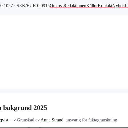
0.1057 · SEK/EUR 0.0915
Om oss
Redaktionen
Källor
Kontakt
Nyhetsb
h bakgrund 2025
vist
·
✓
Granskad av
Anna Strand
, ansvarig för faktagranskning