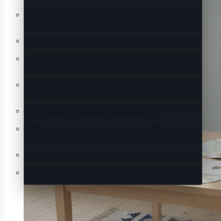
Vädret i Stockholm – bästa månaden, packning och
prognos
Saker att göra i Skåne – sevärdheter och aktiviteter
Xiaomi Redmi Note 8T 2024 – Är den värd?
Specifikationer
ASUS ROG Zephyrus G14 2026 – Recension, spec och
problem
Hur många bor i Uppsala? Befolkning 2025
Hyr här, lämna där – envägsuthyrning av släp med
OKQ8
Dark Iron Dwarf Heritage Armor – Guide och krav
Lediga lägenheter Örnsköldsvik privat – guide 2025