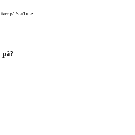
attare på YouTube.
e på?