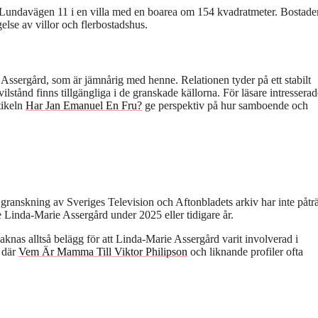
å Lundavägen 11 i en villa med en boarea om 154 kvadratmeter. Bostade
else av villor och flerbostadshus.
ssergård, som är jämnårig med henne. Relationen tyder på ett stabilt
ilstånd finns tillgängliga i de granskade källorna. För läsare intressera
tikeln
Har Jan Emanuel En Fru?
ge perspektiv på hur samboende och
granskning av Sveriges Television och Aftonbladets arkiv har inte påträ
de Linda-Marie Assergård under 2025 eller tidigare år.
saknas alltså belägg för att Linda-Marie Assergård varit involverad i
r där
Vem Är Mamma Till Viktor Philipson
och liknande profiler ofta