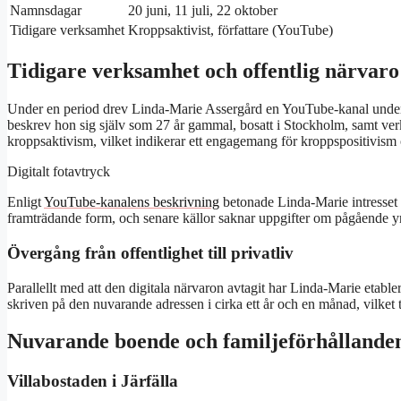
Namnsdagar
20 juni, 11 juli, 22 oktober
Tidigare verksamhet
Kroppsaktivist, författare (YouTube)
Tidigare verksamhet och offentlig närvaro
Under en period drev Linda-Marie Assergård en YouTube-kanal under 
beskrev hon sig själv som 27 år gammal, bosatt i Stockholm, samt verk
kroppsaktivism, vilket indikerar ett engagemang för kroppspositivism o
Digitalt fotavtryck
Enligt
YouTube-kanalens beskrivning
betonade Linda-Marie intresset f
framträdande form, och senare källor saknar uppgifter om pågående 
Övergång från offentlighet till privatliv
Parallellt med att den digitala närvaron avtagit har Linda-Marie etablerat
skriven på den nuvarande adressen i cirka ett år och en månad, vilket tyd
Nuvarande boende och familjeförhållande
Villabostaden i Järfälla