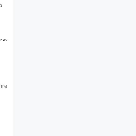
n
de av
ffat