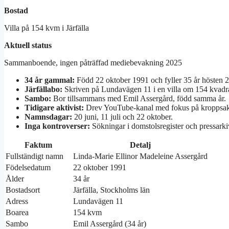
Bostad
Villa på 154 kvm i Järfälla
Aktuell status
Sammanboende, ingen påträffad mediebevakning 2025
34 år gammal:
Född 22 oktober 1991 och fyller 35 år hösten 
Järfällabo:
Skriven på Lundavägen 11 i en villa om 154 kvadratm
Sambo:
Bor tillsammans med Emil Assergård, född samma år.
Tidigare aktivist:
Drev YouTube-kanal med fokus på kroppsakt
Namnsdagar:
20 juni, 11 juli och 22 oktober.
Inga kontroverser:
Sökningar i domstolsregister och pressarkiv h
Faktum
Detalj
Fullständigt namn
Linda-Marie Ellinor Madeleine Assergård
Födelsedatum
22 oktober 1991
Ålder
34 år
Bostadsort
Järfälla, Stockholms län
Adress
Lundavägen 11
Boarea
154 kvm
Sambo
Emil Assergård (34 år)