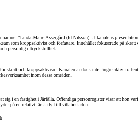
namnet ”Linda-Marie Assergård (fd Nilsson)”. I kanalens presentatio
sam som kroppsaktivist och författare. Innehållet fokuserade på skratt
ch personlig uttrycksfullhet.
ör skratt och kroppsaktivism. Kanalen är dock inte längre aktiv i offent
yrkesverksamhet inom dessa områden.
 sig i en fastighet i Järfälla.
Offentliga personregister
visar att hon vari
er på en relativt färsk flytt till villabostaden.
n