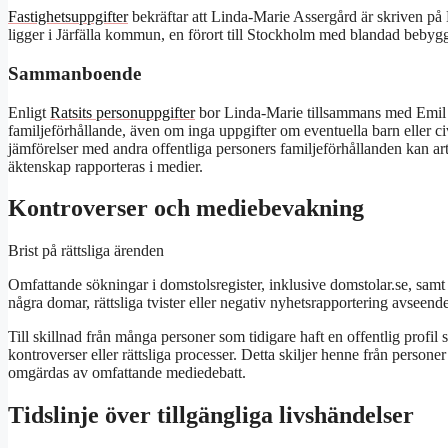
Fastighetsuppgifter
bekräftar att Linda-Marie Assergård är skriven p
ligger i Järfälla kommun, en förort till Stockholm med blandad bebygg
Sammanboende
Enligt
Ratsits personuppgifter
bor Linda-Marie tillsammans med Emil A
familjeförhållande, även om inga uppgifter om eventuella barn eller civ
jämförelser med andra offentliga personers familjeförhållanden kan ar
äktenskap rapporteras i medier.
Kontroverser och mediebevakning
Brist på rättsliga ärenden
Omfattande sökningar i domstolsregister, inklusive domstolar.se, samt 
några domar, rättsliga tvister eller negativ nyhetsrapportering avseen
Till skillnad från många personer som tidigare haft en offentlig profil 
kontroverser eller rättsliga processer. Detta skiljer henne från persone
omgärdas av omfattande mediedebatt.
Tidslinje över tillgängliga livshändelser