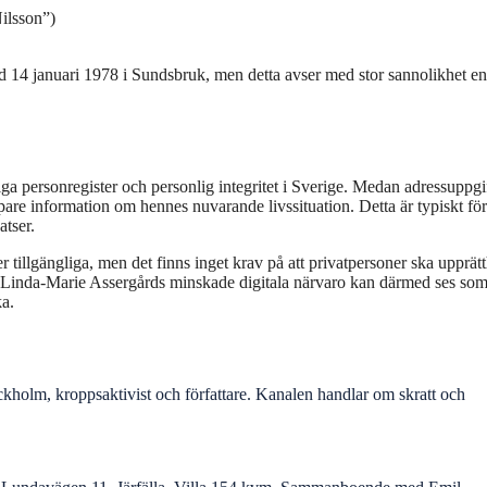
ilsson”)
d 14 januari 1978 i Sundsbruk, men detta avser med stor sannolikhet en
iga personregister och personlig integritet i Sverige. Medan adressuppgif
upare information om hennes nuvarande livssituation. Detta är typiskt för
atser.
illgängliga, men det finns inget krav på att privatpersoner ska upprätt
n. Linda-Marie Assergårds minskade digitala närvaro kan därmed ses som
ka.
kholm, kroppsaktivist och författare. Kanalen handlar om skratt och