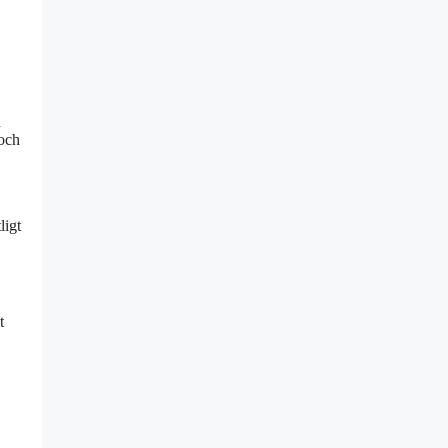
n
 och
ligt
t