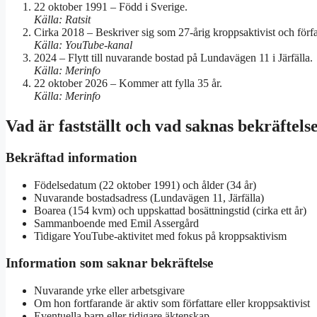
22 oktober 1991
– Född i Sverige.
Källa: Ratsit
Cirka 2018
– Beskriver sig som 27-årig kroppsaktivist och förf
Källa: YouTube-kanal
2024
– Flytt till nuvarande bostad på Lundavägen 11 i Järfälla.
Källa: Merinfo
22 oktober 2026
– Kommer att fylla 35 år.
Källa: Merinfo
Vad är fastställt och vad saknas bekräftels
Bekräftad information
Födelsedatum (22 oktober 1991) och ålder (34 år)
Nuvarande bostadsadress (Lundavägen 11, Järfälla)
Boarea (154 kvm) och uppskattad bosättningstid (cirka ett år)
Sammanboende med Emil Assergård
Tidigare YouTube-aktivitet med fokus på kroppsaktivism
Information som saknar bekräftelse
Nuvarande yrke eller arbetsgivare
Om hon fortfarande är aktiv som författare eller kroppsaktivist
Eventuella barn eller tidigare äktenskap