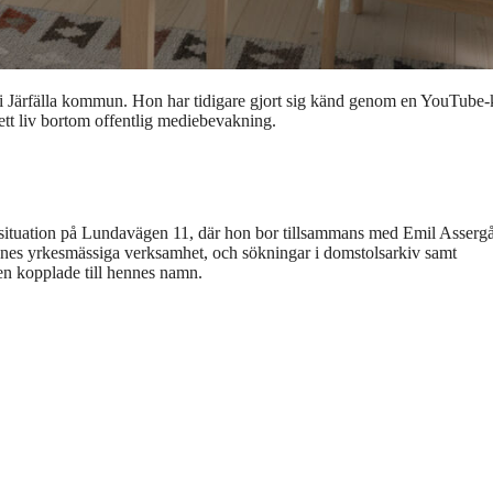
 i Järfälla kommun. Hon har tidigare gjort sig känd genom en YouTube-
ett liv bortom offentlig mediebevakning.
dssituation på Lundavägen 11, där hon bor tillsammans med Emil Assergå
ennes yrkesmässiga verksamhet, och sökningar i domstolsarkiv samt
den kopplade till hennes namn.