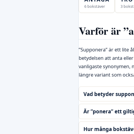
6 bokstäver
3 bokst
Varför är ”a
”Supponera” är ett lite
betydelsen att anta ell
vanligaste synonymen, me
längre variant som ocks
Vad betyder suppon
Är ”ponera” ett gilt
Hur många bokstäve