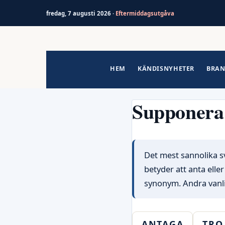
fredag, 7 augusti 2026 ·
Eftermiddagsutgåva
Hoppa
till
innehåll
HEM
KÄNDISNYHETER
BRAN
Supponera
Det mest sannolika s
betyder att anta eller
synonym. Andra vanli
ANTAGA
TRO