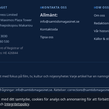
AGET
KONTAKTA OSS
OM OSS
Allmänt:
ress Limited
Om oss
, Maximos Plaza Tower
info@samtidsmagasinet.se
Redaktio
rchiepiskopou Makariou
Kontaktsida
Vår histor
 3030
Tipsa oss
Källor & s
60 530
t of Registrar of
s: HE 426844
med fokus på film, tv, kultur och nöjesnyheter. Varje artikel har en namngi
rfrågningar:
info@samtidsmagasinet.se
. Rättelser:
corrections@samtidsmagasine
, med ditt samtycke, cookies för analys och annonsering för att förbät
Marcus Blom, Chefredaktör · Department of Registrar of Companies HE 426844
ch
Integritetspolicy
.
 vi vår rapportering
·
WorldRSS