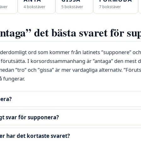
äver
4 bokstäver
5 bokstäver
7 bokstäver
ntaga” det bästa svaret för s
 ålderdomligt ord som kommer från latinets ”supponere” och
er förutsätta. I korsordssammanhang är ”antaga” den mest d
dan ”tro” och ”gissa” är mer vardagliga alternativ. ”Föruts
å fungerar.
era?
igt svar för supponera?
r har det kortaste svaret?