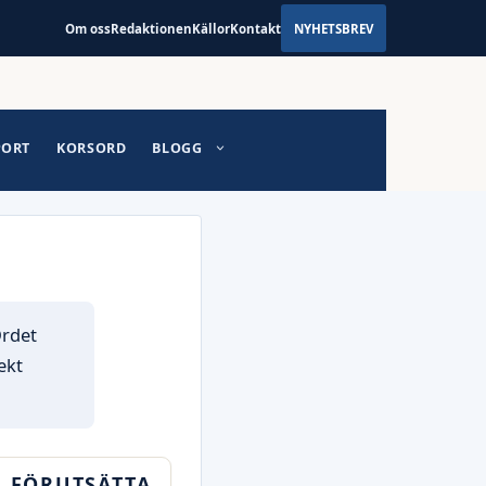
Om oss
Redaktionen
Källor
Kontakt
NYHETSBREV
PORT
KORSORD
BLOGG
Ordet
ekt
FÖRUTSÄTTA