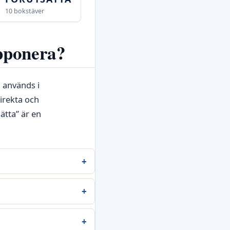
10 bokstäver
upponera?
 används i
irekta och
ätta” är en