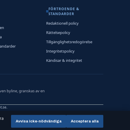
FÖRTROENDE &
STANDARDER
Redaktionell policy
nen
Rättelsepolicy
ia
Tillgänglighetsredogörelse
tandarder
Integritetspolicy
Kändisar & integritet
ven byline, granskas av en
t.se
.
tra
Avvisa icke-nödvändiga
Acceptera alla