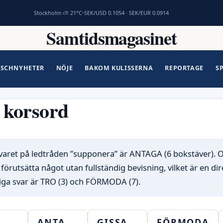
Stockholm ⛅ 21°C
SEK/USD 0.1054 · SEK/EUR 0.0914
Samtidsmagasinet
SCHNYHETER
NÖJE
BAKOM KULISSERNA
REPORTAGE
S
 korsord
varet på ledtråden ”supponera” är ANTAGA (6 bokstäver). 
 förutsätta något utan fullständig bevisning, vilket är en dir
ga svar är TRO (3) och FÖRMODA (7).
ANTA
GISSA
FÖRMODA