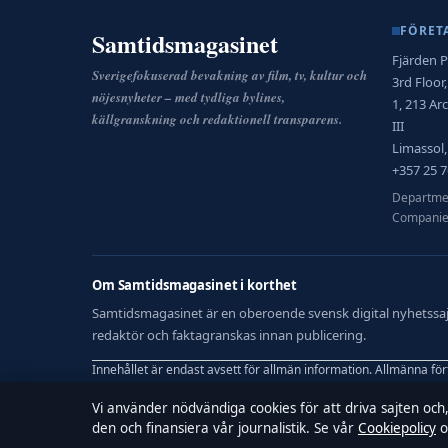
FÖRET
Samtidsmagasinet
Fjärden P
Sverigefokuserad bevakning av film, tv, kultur och
3rd Floor
nöjesnyheter – med tydliga bylines,
1, 213 A
källgranskning och redaktionell transparens.
III
Limassol,
+357 25 7
Departmen
Companie
Om Samtidsmagasinet i korthet
Samtidsmagasinet är en oberoende svensk digital nyhetssajt 
redaktör och faktagranskas innan publicering.
Innehållet är endast avsett för allmän information. Allmänna fö
Vi använder nödvändiga cookies för att driva sajten och
Utgivare:
Fjärden Press Limited, Limassol ·
Ansvarig utgivare:
den och finansiera vår journalistik. Se vår
Cookiepolicy
o
© 2026 Samtidsmagasinet · Fjärden Press Limited ·
Så verifierar