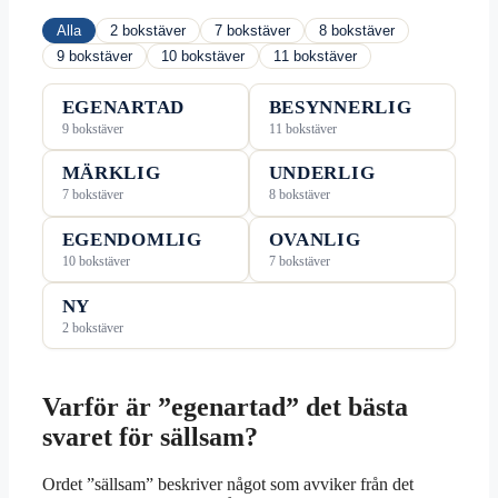
Alla
2 bokstäver
7 bokstäver
8 bokstäver
9 bokstäver
10 bokstäver
11 bokstäver
EGENARTAD
BESYNNERLIG
9 bokstäver
11 bokstäver
MÄRKLIG
UNDERLIG
7 bokstäver
8 bokstäver
EGENDOMLIG
OVANLIG
10 bokstäver
7 bokstäver
NY
2 bokstäver
Varför är ”egenartad” det bästa
svaret för sällsam?
Ordet ”sällsam” beskriver något som avviker från det