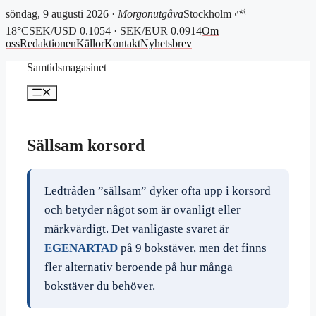
söndag, 9 augusti 2026 ·
Morgonutgåva
Stockholm ⛅
18°C
SEK/USD 0.1054 · SEK/EUR 0.0914
Om
oss
Redaktionen
Källor
Kontakt
Nyhetsbrev
Hoppa
Samtidsmagasinet
till
innehåll
Meny
Sällsam korsord
Ledtråden ”sällsam” dyker ofta upp i korsord
och betyder något som är ovanligt eller
märkvärdigt. Det vanligaste svaret är
EGENARTAD
på 9 bokstäver, men det finns
fler alternativ beroende på hur många
bokstäver du behöver.