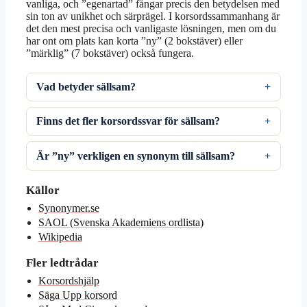
vanliga, och ”egenartad” fångar precis den betydelsen med
sin ton av unikhet och särprägel. I korsordssammanhang är
det den mest precisa och vanligaste lösningen, men om du
har ont om plats kan korta ”ny” (2 bokstäver) eller
”märklig” (7 bokstäver) också fungera.
Vad betyder sällsam?
Finns det fler korsordssvar för sällsam?
Är ”ny” verkligen en synonym till sällsam?
Källor
Synonymer.se
SAOL (Svenska Akademiens ordlista)
Wikipedia
Fler ledtrådar
Korsordshjälp
Säga Upp korsord