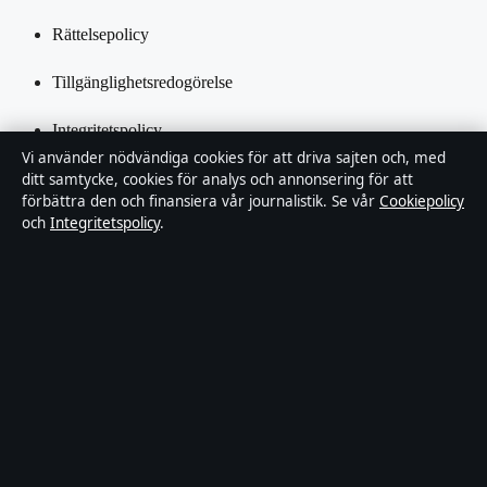
Rättelsepolicy
Tillgänglighetsredogörelse
Integritetspolicy
Vi använder nödvändiga cookies för att driva sajten och, med
Kändisar & integritet
ditt samtycke, cookies för analys och annonsering för att
förbättra den och finansiera vår journalistik. Se vår
Cookiepolicy
och
Integritetspolicy
.
Om Samtidsmagasinet i korthet
Samtidsmagasinet är en oberoende svensk digital nyhetssajt med
fokus på film, tv, kultur och nöjesnyheter. Varje artikel har en
namngiven byline, granskas av en redaktör och faktagranskas innan
publicering.
Innehållet är endast avsett för allmän information. Allmänna
förfrågningar:
info@samtidsmagasinet.se
. Rättelser:
corrections@samtidsmagasinet.se
.