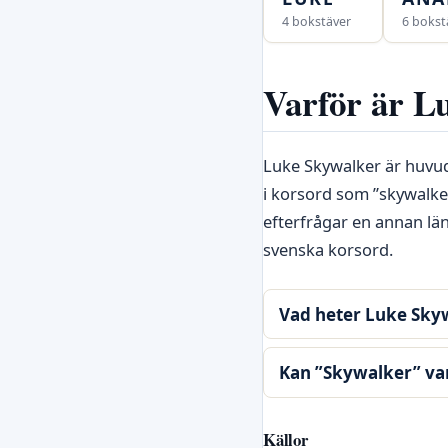
4 bokstäver
6 bokst
Varför är Lu
Luke Skywalker är huvud
i korsord som ”skywalker
efterfrågar en annan l
svenska korsord.
Vad heter Luke Sk
Kan ”Skywalker” va
Källor