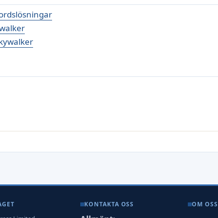
ordslösningar
ywalker
Skywalker
AGET
KONTAKTA OSS
OM OSS