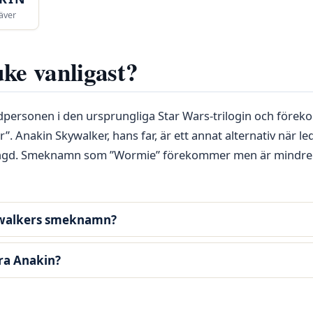
äver
ke vanligast?
personen i den ursprungliga Star Wars-trilogin och förek
”. Anakin Skywalker, hans far, är ett annat alternativ när l
ängd. Smeknamn som ”Wormie” förekommer men är mindre v
ywalkers smeknamn?
ra Anakin?