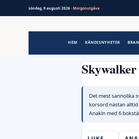
söndag, 9 augusti 2026 ·
Morgonutgåva
Hoppa
till
innehåll
HEM
KÄNDISNYHETER
BRAN
Skywalker
Det mest sannolika s
korsord nästan alltid
Anakin med 6 bokstäv
LUKE
ANA