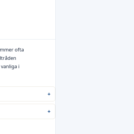
ommer ofta
edtråden
anliga i