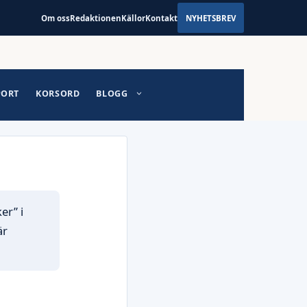
Om oss
Redaktionen
Källor
Kontakt
NYHETSBREV
PORT
KORSORD
BLOGG
er” i
är