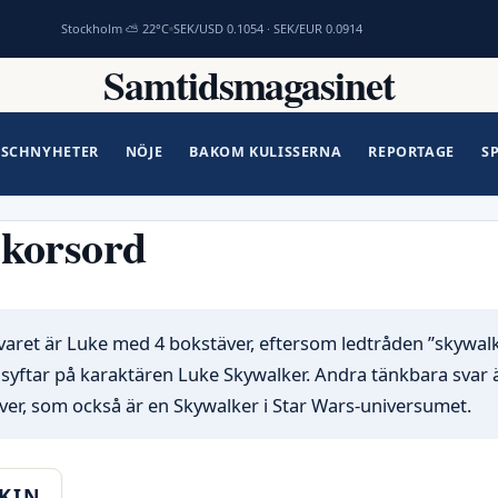
Stockholm ⛅ 22°C
SEK/USD 0.1054 · SEK/EUR 0.0914
Samtidsmagasinet
SCHNYHETER
NÖJE
BAKOM KULISSERNA
REPORTAGE
S
 korsord
varet är Luke med 4 bokstäver, eftersom ledtråden ”skywalk
 syftar på karaktären Luke Skywalker. Andra tänkbara svar 
er, som också är en Skywalker i Star Wars-universumet.
KIN