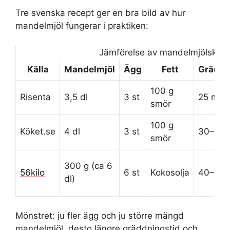
Tre svenska recept ger en bra bild av hur
mandelmjöl fungerar i praktiken:
Jämförelse av mandelmjölskak
Källa
Mandelmjöl
Ägg
Fett
Gräddn
100 g
Risenta
3,5 dl
3 st
25 min
smör
100 g
Köket.se
4 dl
3 st
30–35 
smör
300 g (ca 6
56kilo
6 st
Kokosolja
40–45 
dl)
Mönstret: ju fler ägg och ju större mängd
mandelmjöl, desto längre gräddningstid och