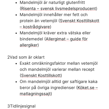
Mandelmjöl är naturligt glutenfritt
(
Risenta – svensk livsmedelsproducent
)
Mandelmjöl innehåller mer fett och
protein än vetemjöl (
Svenskt Kosttillskott
– kostrådgivare
)
Mandelmjöl kräver extra vätska eller
bindemedel (
Allergimat – guide för
allergiker
)
2
Vad som är oklart
Exakt omräkningsfaktor mellan vetemjöl
och mandelmjöl varierar mellan recept
(
Svenskt Kosttillskott
)
Om mandelmjöl alltid ger saftigare kaka
beror på övriga ingredienser (
Köket.se –
matlagningssajt
)
3
Tidlinjesignal