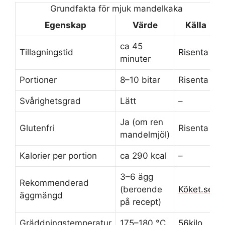
Grundfakta för mjuk mandelkaka
Egenskap
Värde
Källa
ca 45
Tillagningstid
Risenta
minuter
Portioner
8–10 bitar
Risenta
Svårighetsgrad
Lätt
–
Ja (om ren
Glutenfri
Risenta
mandelmjöl)
Kalorier per portion
ca 290 kcal
–
3–6 ägg
Rekommenderad
(beroende
Köket.se
äggmängd
på recept)
Gräddningstemperatur
175–180 °C
56kilo