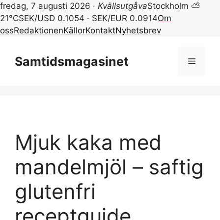
fredag, 7 augusti 2026 ·
Kvällsutgåva
Stockholm ⛅
21°C
SEK/USD 0.1054 · SEK/EUR 0.0914
Om
oss
Redaktionen
Källor
Kontakt
Nyhetsbrev
Hoppa
till
Samtidsmagasinet
Meny
innehåll
Mjuk kaka med
mandelmjöl – saftig
glutenfri
receptguide