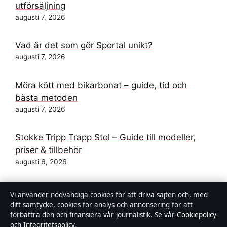
utförsäljning
augusti 7, 2026
Vad är det som gör Sportal unikt?
augusti 7, 2026
Möra kött med bikarbonat – guide, tid och
bästa metoden
augusti 7, 2026
Stokke Tripp Trapp Stol – Guide till modeller,
priser & tillbehör
augusti 6, 2026
STs a-kassa: logga in, avgift & ersättning 2024–
Vi använder nödvändiga cookies för att driva sajten och, med
2025
ditt samtycke, cookies för analys och annonsering för att
augusti 6, 2026
förbättra den och finansiera vår journalistik. Se vår
Cookiepolicy
och
Integritetspolicy
.