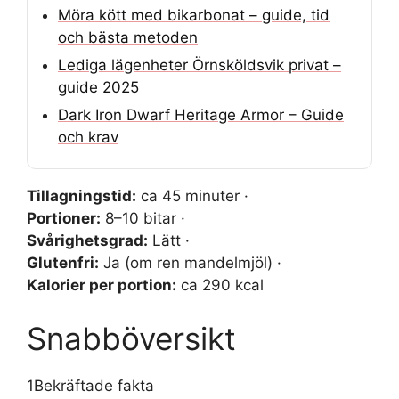
Möra kött med bikarbonat – guide, tid
och bästa metoden
Lediga lägenheter Örnsköldsvik privat –
guide 2025
Dark Iron Dwarf Heritage Armor – Guide
och krav
Tillagningstid:
ca 45 minuter ·
Portioner:
8–10 bitar ·
Svårighetsgrad:
Lätt ·
Glutenfri:
Ja (om ren mandelmjöl) ·
Kalorier per portion:
ca 290 kcal
Snabböversikt
1
Bekräftade fakta