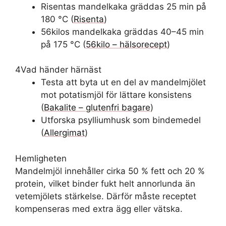
Risentas mandelkaka gräddas 25 min på
180 °C (
Risenta
)
56kilos mandelkaka gräddas 40–45 min
på 175 °C (
56kilo – hälsorecept
)
4
Vad händer härnäst
Testa att byta ut en del av mandelmjölet
mot potatismjöl för lättare konsistens
(
Bakalite – glutenfri bagare
)
Utforska psylliumhusk som bindemedel
(
Allergimat
)
Hemligheten
Mandelmjöl innehåller cirka 50 % fett och 20 %
protein, vilket binder fukt helt annorlunda än
vetemjölets stärkelse. Därför måste receptet
kompenseras med extra ägg eller vätska.