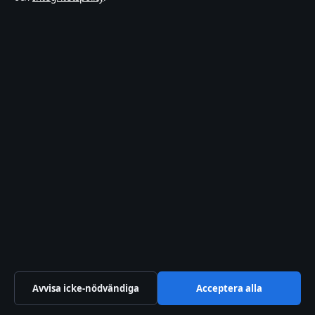
Bakom kulisserna
Blogg
Branschnyheter
Ekonomi
Filmens rollista
Kändisnyheter
Kultur
Livsstil
Nöje
Nyheter
Avvisa icke-nödvändiga
Acceptera alla
Samhälle & reglering
Spel