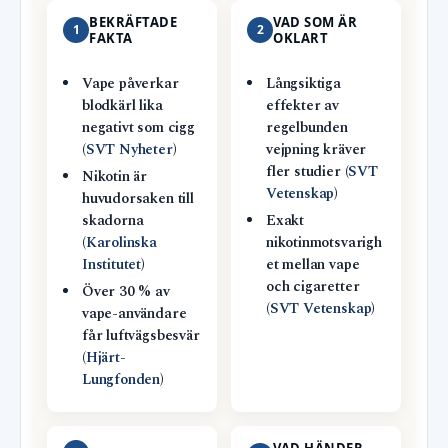
BEKRÄFTADE
VAD SOM ÄR
1
2
FAKTA
OKLART
Vape påverkar
Långsiktiga
blodkärl lika
effekter av
negativt som cigg
regelbunden
(
SVT Nyheter
)
vejpning kräver
fler studier (
SVT
Nikotin är
Vetenskap
)
huvudorsaken till
skadorna
Exakt
(
Karolinska
nikotinmotsvarigh
Institutet
)
et mellan vape
och cigaretter
Över 30 % av
(
SVT Vetenskap
)
vape-användare
får luftvägsbesvär
(
Hjärt-
Lungfonden
)