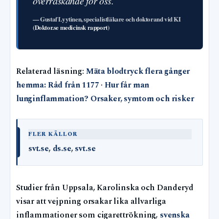
överraskande för oss.
— Gustaf Lyytinen, specialistläkare och doktorand vid KI
(
Doktor.se medicinsk rapport
)
Relaterad läsning:
Mäta blodtryck flera gånger
hemma: Råd från 1177
·
Hur får man
lunginflammation? Orsaker, symtom och risker
FLER KÄLLOR
svt.se
,
ds.se
,
svt.se
Studier från Uppsala, Karolinska och Danderyd
visar att vejpning orsakar lika allvarliga
inflammationer som cigarettrökning,
svenska