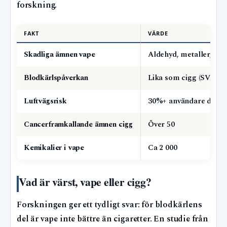
forskning.
FAKT
VÄRDE
Skadliga ämnen vape
Aldehyd, metaller, par
Blodkärlspåverkan
Lika som cigg (SVT-stu
Luftvägsrisk
30%+ användare drab
Cancerframkallande ämnen cigg
Över 50
Kemikalier i vape
Ca 2 000
Vad är värst, vape eller cigg?
Forskningen ger ett tydligt svar: för blodkärlens
del är vape inte bättre än cigaretter. En studie från