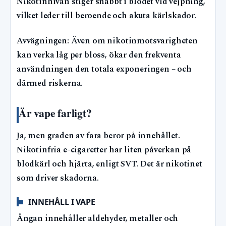
Nikotinnivån stiger snabbt i blodet vid vejpning,
vilket leder till beroende och akuta kärlskador.
Avvägningen: Även om nikotinmotsvarigheten
kan verka låg per bloss, ökar den frekventa
användningen den totala exponeringen – och
därmed riskerna.
Är vape farligt?
Ja, men graden av fara beror på innehållet.
Nikotinfria e-cigaretter har liten påverkan på
blodkärl och hjärta, enligt SVT. Det är nikotinet
som driver skadorna.
INNEHÅLL I VAPE
Ångan innehåller aldehyder, metaller och