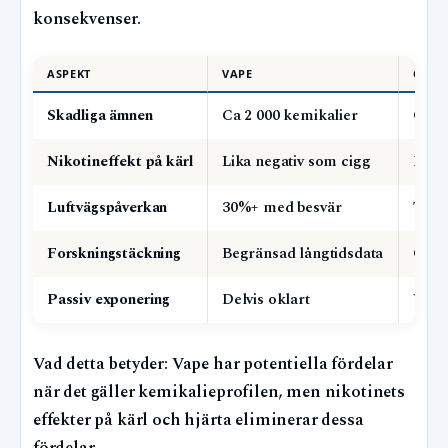
konsekvenser.
ASPEKT
VAPE
CIGA
Skadliga ämnen
Ca 2 000 kemikalier
Över
Nikotineffekt på kärl
Lika negativ som cigg
Doku
Luftvägspåverkan
30%+ med besvär
Tjär
Forskningstäckning
Begränsad långtidsdata
Omfa
Passiv exponering
Delvis oklart
Väl 
Vad detta betyder: Vape har potentiella fördelar
när det gäller kemikalieprofilen, men nikotinets
effekter på kärl och hjärta eliminerar dessa