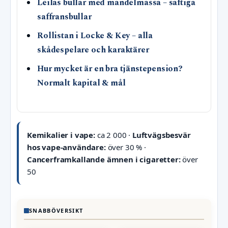
Leilas bullar med mandelmassa – saftiga
saffransbullar
Rollistan i Locke & Key – alla
skådespelare och karaktärer
Hur mycket är en bra tjänstepension?
Normalt kapital & mål
Kemikalier i vape:
ca 2 000 ·
Luftvägsbesvär
hos vape-användare:
över 30 % ·
Cancerframkallande ämnen i cigaretter:
över
50
SNABBÖVERSIKT