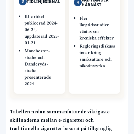
VAD HÄNDER
3
TIDLINJESIGNAL
4
HÄRNÄST
KI-artikel
Fler
publicerad 2024-
långtidsstudier
06-24,
väntas om
uppdaterad 2025-
kroniska effekter
01-21
Regleringsdiskuss
Manchester-
ioner kring
studie och
smaksättare och
Danderyds-
nikotinstyrka
studie
presenterade
2024
Tabellen nedan sammanfattar de viktigaste
skillnaderna mellan e-cigaretter och
traditionella cigaretter baserat på tillgänglig