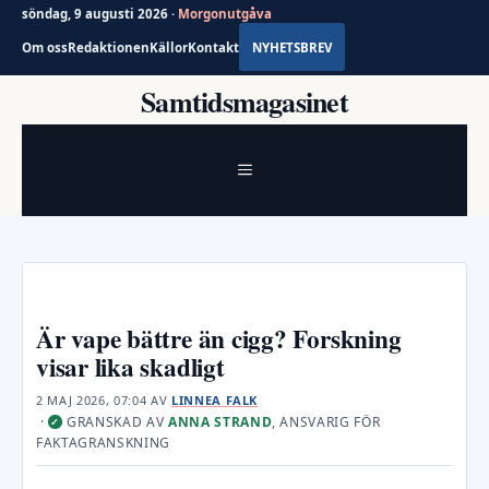
söndag, 9 augusti 2026 ·
Morgonutgåva
Om oss
Redaktionen
Källor
Kontakt
NYHETSBREV
Hoppa
Samtidsmagasinet
till
innehåll
MENY
Är vape bättre än cigg? Forskning
visar lika skadligt
2 MAJ 2026, 07:04
AV
LINNEA FALK
·
GRANSKAD AV
ANNA STRAND
, ANSVARIG FÖR
✓
FAKTAGRANSKNING