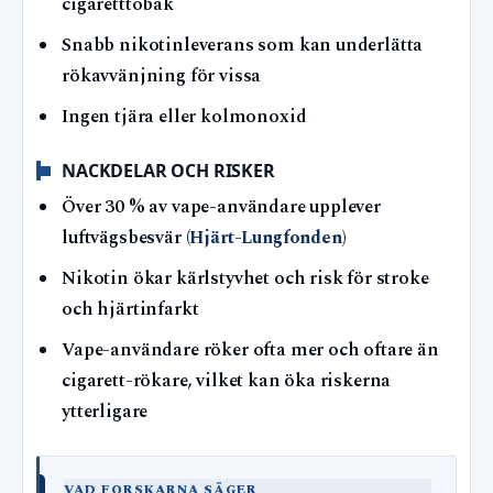
cigaretttobak
Snabb nikotinleverans som kan underlätta
rökavvänjning för vissa
Ingen tjära eller kolmonoxid
NACKDELAR OCH RISKER
Över 30 % av vape-användare upplever
luftvägsbesvär (
Hjärt-Lungfonden
)
Nikotin ökar kärlstyvhet och risk för stroke
och hjärtinfarkt
Vape-användare röker ofta mer och oftare än
cigarett-rökare, vilket kan öka riskerna
ytterligare
VAD FORSKARNA SÄGER