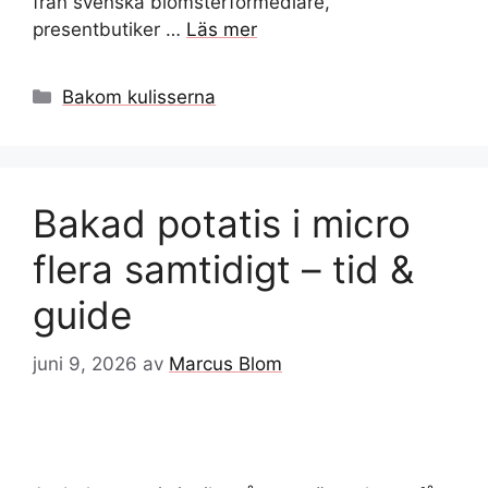
från svenska blomsterförmedlare,
presentbutiker …
Läs mer
Kategorier
Bakom kulisserna
Bakad potatis i micro
flera samtidigt – tid &
guide
juni 9, 2026
av
Marcus Blom