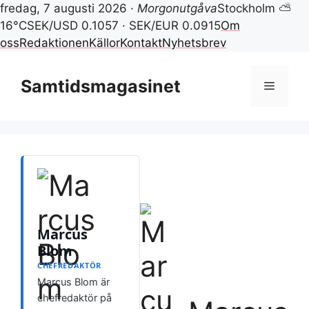
fredag, 7 augusti 2026 ·
Morgonutgåva
Stockholm ⛅
16°C
SEK/USD 0.1057 · SEK/EUR 0.0915
Om
oss
Redaktionen
Källor
Kontakt
Nyhetsbrev
Hoppa
till
Samtidsmagasinet
Meny
innehåll
Marcus
Blom
CHEFREDAKTÖR
Marcus Blom är
chefredaktör på