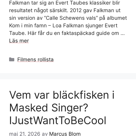
Falkman tar sig an Evert Taubes klassiker blir
resultatet något särskilt. 2012 gav Falkman ut
sin version av ”Calle Schewens vals” på albumet
Kom i min famn – Loa Falkman sjunger Evert
Taube. Här får du en faktaspäckad guide om …
Läs mer
Kategorier
Filmens rollista
Vem var bläckfisken i
Masked Singer?
IJustWantToBeCool
maj 21, 2026
av
Marcus Blom