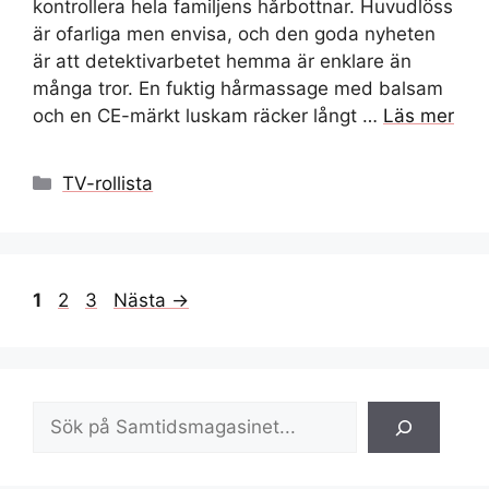
kontrollera hela familjens hårbottnar. Huvudlöss
är ofarliga men envisa, och den goda nyheten
är att detektivarbetet hemma är enklare än
många tror. En fuktig hårmassage med balsam
och en CE-märkt luskam räcker långt …
Läs mer
Kategorier
TV-rollista
Sida
Sida
Sida
1
2
3
Nästa
→
Sök