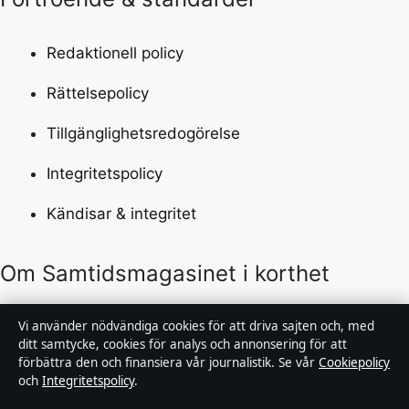
Redaktionell policy
Rättelsepolicy
Tillgänglighetsredogörelse
Integritetspolicy
Kändisar & integritet
Om Samtidsmagasinet i korthet
Samtidsmagasinet är en oberoende svensk digital
Vi använder nödvändiga cookies för att driva sajten och, med
nyhetssajt med fokus på film, tv, kultur och
ditt samtycke, cookies för analys och annonsering för att
förbättra den och finansiera vår journalistik. Se vår
Cookiepolicy
nöjesnyheter. Varje artikel har en namngiven byline,
och
Integritetspolicy
.
granskas av en redaktör och faktagranskas innan