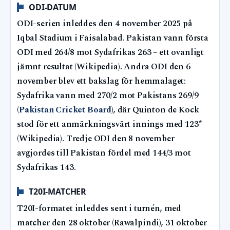
ODI-DATUM
ODI-serien inleddes den 4 november 2025 på
Iqbal Stadium i Faisalabad. Pakistan vann första
ODI med 264/8 mot Sydafrikas 263 – ett ovanligt
jämnt resultat (Wikipedia). Andra ODI den 6
november blev ett bakslag för hemmalaget:
Sydafrika vann med 270/2 mot Pakistans 269/9
(
Pakistan Cricket Board
), där Quinton de Kock
stod för ett anmärkningsvärt innings med 123*
(Wikipedia). Tredje ODI den 8 november
avgjordes till Pakistan fördel med 144/3 mot
Sydafrikas 143.
T20I-MATCHER
T20I-formatet inleddes sent i turnén, med
matcher den 28 oktober (Rawalpindi), 31 oktober