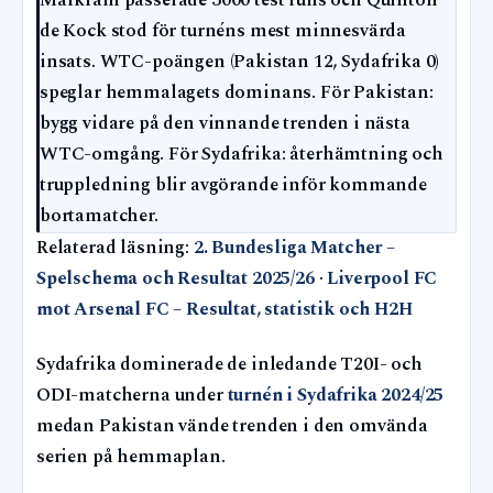
Markram passerade 3000 test runs och Quinton
de Kock stod för turnéns mest minnesvärda
insats. WTC-poängen (Pakistan 12, Sydafrika 0)
speglar hemmalagets dominans. För Pakistan:
bygg vidare på den vinnande trenden i nästa
WTC-omgång. För Sydafrika: återhämtning och
truppledning blir avgörande inför kommande
bortamatcher.
Relaterad läsning:
2. Bundesliga Matcher –
Spelschema och Resultat 2025/26
·
Liverpool FC
mot Arsenal FC – Resultat, statistik och H2H
Sydafrika dominerade de inledande T20I- och
ODI-matcherna under
turnén i Sydafrika 2024/25
medan Pakistan vände trenden i den omvända
serien på hemmaplan.