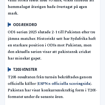
vann första testet med 93 runs, vilket innebar att
hemmalaget återigen hade övertaget på egen
mark.
ODI-REKORD
ODI-serien 2025 slutade 2-1 till Pakistan efter tre
jämna matcher. Historiskt sett har Sydafrika haft
en starkare position i ODIs mot Pakistan, men
den aktuella serien visar att pakistansk cricket
har minskat gapet.
T20I-VINSTER
T20I-resultaten från turnén bekräftades genom
officiella källor (
ESPN:s officiella scoringsida
).
Pakistan har visat konkurrenskraftig form i T20I-
formatet under de senaste åren.