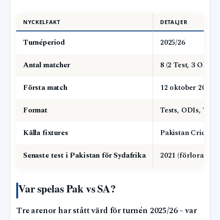
NYCKELFAKT
DETALJER
Turnéperiod
2025/26
Antal matcher
8 (2 Test, 3 ODI, 3
Första match
12 oktober 2025,
Format
Tests, ODIs, T20I
Källa fixtures
Pakistan Cricket B
Senaste test i Pakistan för Sydafrika
2021 (förlorade 0-
Var spelas Pak vs SA?
Tre arenor har stått värd för turnén 2025/26 – var