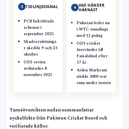
VAD HÄNDER
3
TIDLINJESIGNAL
4
HÄRNÄST
PCB bekräftade
Pakistan leder nu
schemat i
i WTC-standings
september 2025
med 12 poäng
Skadeersättninga
ODI-cricket
r skedde 9 och 23
återvänder till
oktober
Faisalabad efter
ODI-serien
17 år
avslutades 8
Aiden Markram
november 2025
nådde 3000 test
runs under turnén
Turnéöversikten nedan sammanfattar
nyckelfakta från Pakistan Cricket Board och
verifierade källor.