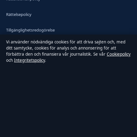
Rättelsepolicy
Tillgänglighetsredogörelse
Vi använder nödvändiga cookies för att driva sajten och, med
Integritetspolicy
ditt samtycke, cookies för analys och annonsering för att
förbättra den och finansiera vår journalistik. Se vår
Cookiepolicy
och
Integritetspolicy
.
Kändisar & integritet
Om Samtidsmagasinet i korthet
Samtidsmagasinet är en oberoende svensk digital nyhetssajt med
fokus på film, tv, kultur och nöjesnyheter. Varje artikel har en
namngiven byline, granskas av en redaktör och faktagranskas innan
publicering.
Innehållet är endast avsett för allmän information. Allmänna
förfrågningar:
info@samtidsmagasinet.se
. Rättelser: