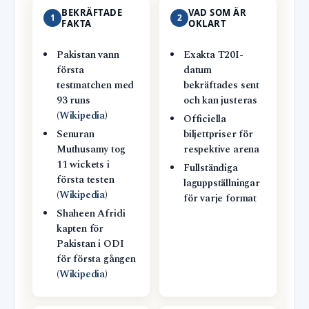
BEKRÄFTADE
VAD SOM ÄR
1
2
FAKTA
OKLART
Pakistan vann
Exakta T20I-
första
datum
testmatchen med
bekräftades sent
93 runs
och kan justeras
(
Wikipedia
)
Officiella
Senuran
biljettpriser för
Muthusamy tog
respektive arena
11 wickets i
Fullständiga
första testen
laguppställningar
(
Wikipedia
)
för varje format
Shaheen Afridi
kapten för
Pakistan i ODI
för första gången
(
Wikipedia
)