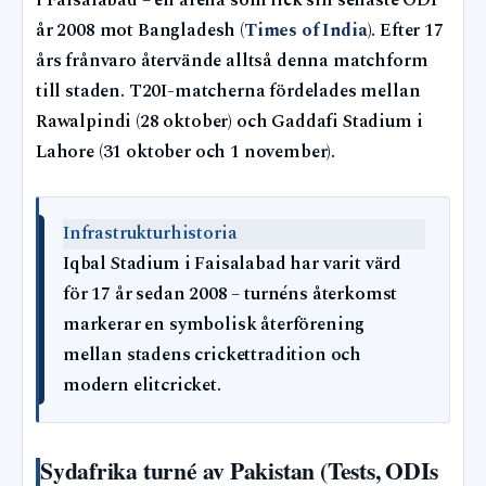
i Faisalabad – en arena som fick sin senaste ODI
år 2008 mot Bangladesh (
Times of India
). Efter 17
års frånvaro återvände alltså denna matchform
till staden. T20I-matcherna fördelades mellan
Rawalpindi (28 oktober) och Gaddafi Stadium i
Lahore (31 oktober och 1 november).
Infrastrukturhistoria
Iqbal Stadium i Faisalabad har varit värd
för 17 år sedan 2008 – turnéns återkomst
markerar en symbolisk återförening
mellan stadens crickettradition och
modern elitcricket.
Sydafrika turné av Pakistan (Tests, ODIs