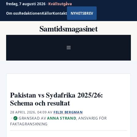
fredag, 7 augusti 2026 ·
Kvällsutgåva
Om oss
Redaktionen
Källor
Kontakt
NYHETSBREV
Hoppa
Samtidsmagasinet
till
innehåll
MENY
Pakistan vs Sydafrika 2025/26:
Schema och resultat
28 APRIL 2026, 04:09
AV
FELIX BERGMAN
·
GRANSKAD AV
ANNA STRAND
, ANSVARIG FÖR
✓
FAKTAGRANSKNING