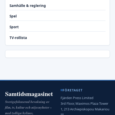
Samhälle & reglering
Spel
Sport
TV-rollista
FÖRETAGET
Samtidsmagasinet
Fjärden Press Limited
Sverigefokuserad bevakning av
3rd Floor, Maximos Plaza Tower
film, tv, kultur och nöjesnyheter –
1, 213 Archiepiskopou Makariou
med tydliga bylines,
III