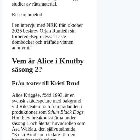
studier av rättsmaterial.
Researchmetod
I en intervju med NRK från oktober
2025 beskrev Örjan Ramleth sin
förberedelseprocess: ”Läste
domböcker och träffade vittnen
anonymt.”
Vem är Alice i Knutby
säsong 2?
Från teater till Kristi Brud
Alice Kriggée, född 1993, är en
svensk skådespelare med bakgrund
vid Riksteatern och framträdanden i
produktioner som
Sthlm Black Dogs
.
Hon blev breakout-stjärna under
säsong 1 och återtar huvudrollen som
Åsa Waldau, den självutnämnda
”Kristi Brud” och ledare för den