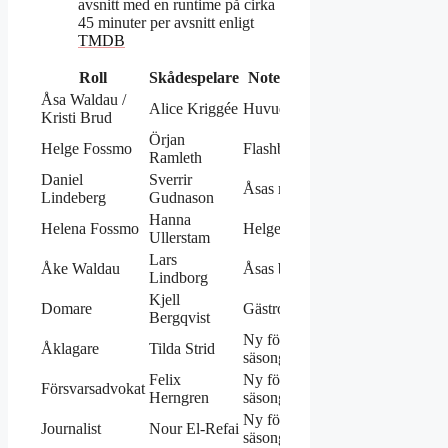
avsnitt med en runtime på cirka
45 minuter per avsnitt enligt
TMDB
Roll
Skådespelare
Notering
Åsa Waldau /
Alice Kriggée
Huvudroll
Kristi Brud
Örjan
Helge Fossmo
Flashbacks
Ramleth
Daniel
Sverrir
Åsas make
Lindeberg
Gudnason
Hanna
Helena Fossmo
Helges fru
Ullerstam
Lars
Åke Waldau
Åsas bror
Lindborg
Kjell
Domare
Gästroll
Bergqvist
Ny för
Åklagare
Tilda Strid
säsong 2
Felix
Ny för
Försvarsadvokat
Herngren
säsong 2
Ny för
Journalist
Nour El-Refai
säsong 2