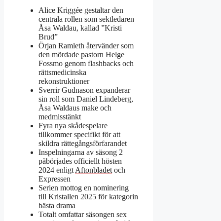
Alice Kriggée gestaltar den
centrala rollen som sektledaren
Åsa Waldau, kallad ”Kristi
Brud”
Örjan Ramleth återvänder som
den mördade pastorn Helge
Fossmo genom flashbacks och
rättsmedicinska
rekonstruktioner
Sverrir Gudnason expanderar
sin roll som Daniel Lindeberg,
Åsa Waldaus make och
medmisstänkt
Fyra nya skådespelare
tillkommer specifikt för att
skildra rättegångsförfarandet
Inspelningarna av säsong 2
påbörjades officiellt hösten
2024 enligt
Aftonbladet
och
Expressen
Serien mottog en nominering
till Kristallen 2025 för kategorin
bästa drama
Totalt omfattar säsongen sex