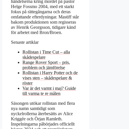
händelserna kring mordet på pastor
Helge Fossmo 2004, med ett starkt
fokus på rättegångarna och deras
omfattande efterdyningar. Mastiff står
bakom produktionen som regisseras
av Henrik Georgsson, tidigare känd
för arbetet med Bron/Broen.
Senaste artiklar
Rollistan i Time Cut – alla
skådespelare
Range Rover Sport – pris,
problem och jämförelse
Rollistan i Harry Potter och de
vises sten – skådespelare &
röster
Var är det varmt i maj? Guide
till varma te re målen
Säsongen utökar rollistan med flera
nya namn samtidigt som
nyckelrollerna återbesätts av Alice
Kriggée och Örjan Ramleth.
Inspelningarna påbörjades officiellt