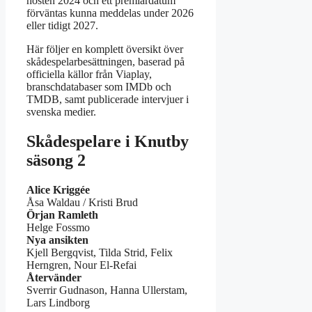
hösten 2024 och ett premiärdatum
förväntas kunna meddelas under 2026
eller tidigt 2027.
Här följer en komplett översikt över
skådespelarbesättningen, baserad på
officiella källor från Viaplay,
branschdatabaser som IMDb och
TMDB, samt publicerade intervjuer i
svenska medier.
Skådespelare i Knutby
säsong 2
Alice Kriggée
Åsa Waldau / Kristi Brud
Örjan Ramleth
Helge Fossmo
Nya ansikten
Kjell Bergqvist, Tilda Strid, Felix
Herngren, Nour El-Refai
Återvänder
Sverrir Gudnason, Hanna Ullerstam,
Lars Lindborg