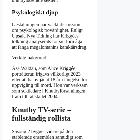
knutbybaserade sekten.
Psykologiskt djup
Gestaltningen har väckt diskussion
om psykologisk trovärdighet. Enligt
Upsala Nya Tidning
har Kriggées
tolkning analyserats för sin förmåga
att fånga megalomanins karaktärsdrag.
Verklig bakgrund
Åsa Waldau, som Alice Kriggée
porträtterar, frigavs villkorligt 2023
efter att ha avtjänat 18 år i fängelse för
uppvigling till mord. Hon var verksam
som sektledare i Knutbyförsamlingen
fram till rättsfallet 2004.
Knutby TV-serie –
fullständig rollista
Säsong 2 bygger vidare på den
etablerade ensemblen samtidigt som