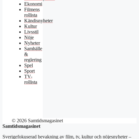
Ekonomi
Filmens
rollista
Kändisnyheter
Kultur
Livsstil
Nöje
Nyheter
Samhälle
&
reglering
Spel
Sport
TV-
rollista
© 2026 Samtidsmagasinet
Samtidsmagasinet
Sverigefokuserad bevakning av film, tv, kultur och nöjesnyheter –