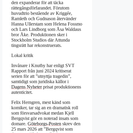
den expanderar för att täcka
rättegångsförfarandet. Förutom
huvudtrio bestående av Kriggée,
Ramleth och Gudnason återvänder
Hanna Ullerstam som Helena Fossmo
och Lars Lindborg som Åsa Waldaus
bror Åke. Produktionen sker i
Stockholm Studios där Attunda
tingsrätt har rekonstruerats.
Lokal kritik
Invånare i Knutby har enligt SVT
Rapport från juni 2024 kritiserat
serien för att ”utnyttja tragedin”,
samtidigt som juridiska källor i
Dagens Nyheter
prisat produktionens
autenticitet.
Felix Herngren, mest känd som
komiker, tar sig an en dramatisk roll
som försvarsadvokat medan Kjell
Bergqvist gör en noterad insats som
domare.
Göteborgs-Posten
skrev den
25 mars 2026 att ”Bergqvist som