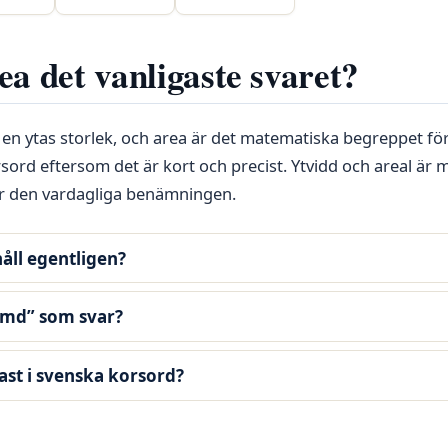
ea det vanligaste svaret?
å en ytas storlek, och area är det matematiska begreppet för
sord eftersom det är kort och precist. Ytvidd och areal är 
r den vardagliga benämningen.
åll egentligen?
ymd” som svar?
gast i svenska korsord?