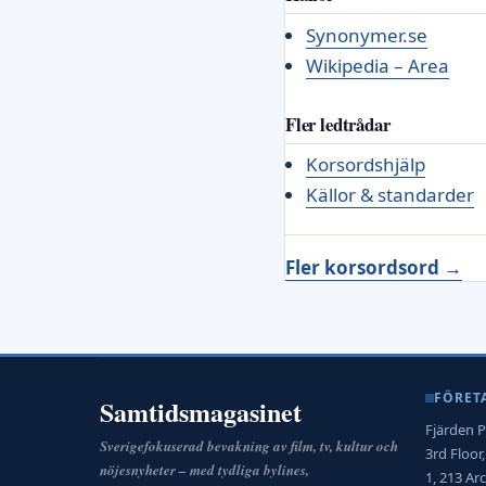
Synonymer.se
Wikipedia – Area
Fler ledtrådar
Korsordshjälp
Källor & standarder
Fler korsordsord →
FÖRET
Samtidsmagasinet
Fjärden P
Sverigefokuserad bevakning av film, tv, kultur och
3rd Floor
nöjesnyheter – med tydliga bylines,
1, 213 A