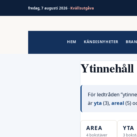
fredag, 7 augusti 2026 ·
Kvällsutgåva
Hoppa
till
innehåll
HEM
KÄNDISNYHETER
BRAN
Ytinnehåll
För ledtråden ”ytinne
är
yta
(3),
areal
(5) o
AREA
YTA
4 bokstäver
3 bokst