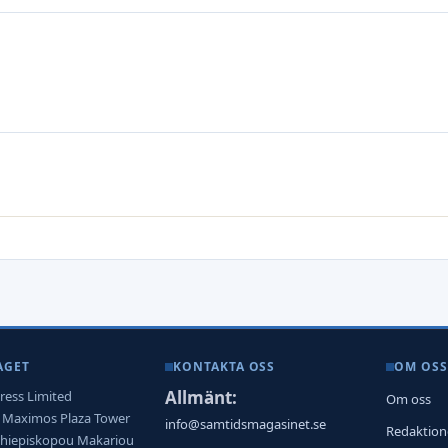
AGET
KONTAKTA OSS
OM OSS
Allmänt:
ress Limited
Om oss
, Maximos Plaza Tower
info@samtidsmagasinet.se
Redaktio
rchiepiskopou Makariou