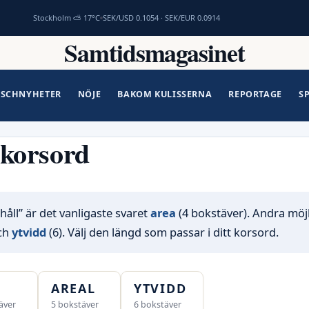
Stockholm ⛅ 17°C
SEK/USD 0.1054 · SEK/EUR 0.0914
Samtidsmagasinet
SCHNYHETER
NÖJE
BAKOM KULISSERNA
REPORTAGE
S
 korsord
håll” är det vanligaste svaret
area
(4 bokstäver). Andra möjl
ch
ytvidd
(6). Välj den längd som passar i ditt korsord.
AREAL
YTVIDD
äver
5 bokstäver
6 bokstäver