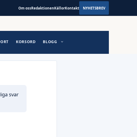
Om oss
Redaktionen
Källor
Kontakt
NYHETSBREV
PORT
KORSORD
BLOGG
iga svar