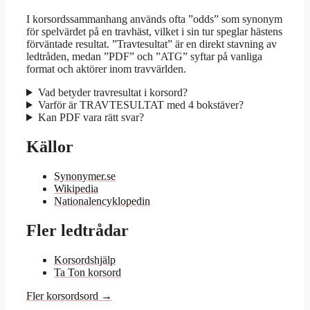
I korsordssammanhang används ofta ”odds” som synonym
för spelvärdet på en travhäst, vilket i sin tur speglar hästens
förväntade resultat. ”Travtesultat” är en direkt stavning av
ledtråden, medan ”PDF” och ”ATG” syftar på vanliga
format och aktörer inom travvärlden.
Vad betyder travresultat i korsord?
Varför är TRAVTESULTAT med 4 bokstäver?
Kan PDF vara rätt svar?
Källor
Synonymer.se
Wikipedia
Nationalencyklopedin
Fler ledtrådar
Korsordshjälp
Ta Ton korsord
Fler korsordsord →