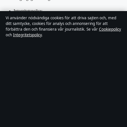
Integritetspolicy
Vi använder nödvändiga cookies för att driva sajten och, med
Kändisar & integritet
ditt samtycke, cookies för analys och annonsering för att
förbättra den och finansiera vår journalistik. Se vår
Cookiepolicy
och
Integritetspolicy
.
Om Samtidsmagasinet i korthet
Samtidsmagasinet är en oberoende svensk digital nyhetssajt med
fokus på film, tv, kultur och nöjesnyheter. Varje artikel har en
namngiven byline, granskas av en redaktör och faktagranskas innan
publicering.
Innehållet är endast avsett för allmän information. Allmänna
förfrågningar:
info@samtidsmagasinet.se
. Rättelser:
corrections@samtidsmagasinet.se
.
Utgivare:
Fjärden Press Limited, Limassol ·
Ansvarig utgivare:
Marcus Blom, Chefredaktör · Department of Registrar of
Companies HE 426844