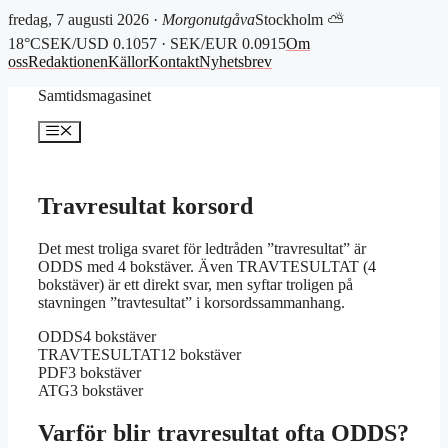
fredag, 7 augusti 2026 ·
Morgonutgåva
Stockholm ⛅
18°C
SEK/USD 0.1057 · SEK/EUR 0.0915
Om
oss
Redaktionen
Källor
Kontakt
Nyhetsbrev
Hoppa
Samtidsmagasinet
till
innehåll
Meny
Travresultat korsord
Det mest troliga svaret för ledtråden ”travresultat” är
ODDS med 4 bokstäver. Även TRAVTESULTAT (4
bokstäver) är ett direkt svar, men syftar troligen på
stavningen ”travtesultat” i korsordssammanhang.
ODDS
4 bokstäver
TRAVTESULTAT
12 bokstäver
PDF
3 bokstäver
ATG
3 bokstäver
Varför blir travresultat ofta ODDS?