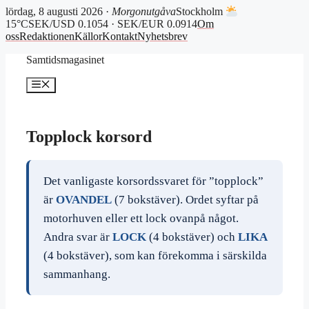
lördag, 8 augusti 2026 ·
Morgonutgåva
Stockholm
15°C
SEK/USD 0.1054 · SEK/EUR 0.0914
Om
oss
Redaktionen
Källor
Kontakt
Nyhetsbrev
Hoppa
Samtidsmagasinet
till
innehåll
Meny
Topplock korsord
Det vanligaste korsordssvaret för ”topplock”
är
OVANDEL
(7 bokstäver). Ordet syftar på
motorhuven eller ett lock ovanpå något.
Andra svar är
LOCK
(4 bokstäver) och
LIKA
(4 bokstäver), som kan förekomma i särskilda
sammanhang.