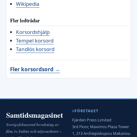
Wikipedia
Fler ledtrådar
Korsordshjälp
Tempel korsord
Tandlös korsord
Fler korsordsord →
FÖRETAGET
Samtidsmagasinet
Fjärden Press Limited
Sverigefokuserad bevakning av
3rd Floor, Maximos Plaza Tower
film, tv, kultur och nöjesnyheter –
1, 213 Archiepiskopou Makariou