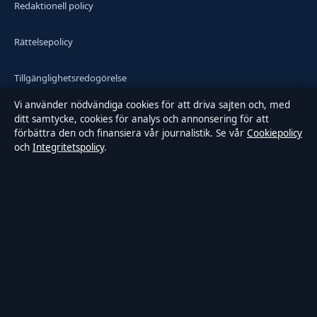
Redaktionell policy
Rättelsepolicy
Tillgänglighetsredogörelse
Vi använder nödvändiga cookies för att driva sajten och, med
Integritetspolicy
ditt samtycke, cookies för analys och annonsering för att
förbättra den och finansiera vår journalistik. Se vår
Cookiepolicy
och
Integritetspolicy
.
Kändisar & integritet
Om Samtidsmagasinet i korthet
Samtidsmagasinet är en oberoende svensk digital nyhetssajt med
fokus på film, tv, kultur och nöjesnyheter. Varje artikel har en
namngiven byline, granskas av en redaktör och faktagranskas innan
publicering.
Innehållet är endast avsett för allmän information. Allmänna