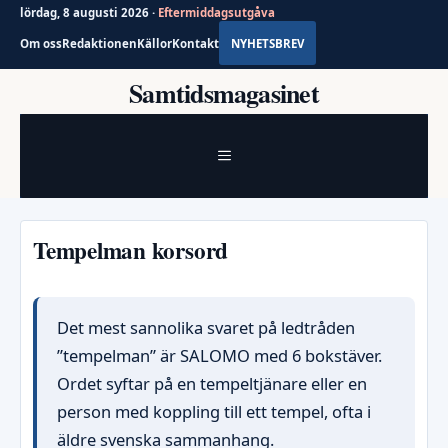
lördag, 8 augusti 2026 ·
Eftermiddagsutgåva
Om oss
Redaktionen
Källor
Kontakt
NYHETSBREV
Hoppa
Samtidsmagasinet
till
innehåll
MENY
Tempelman korsord
Det mest sannolika svaret på ledtråden
”tempelman” är SALOMO med 6 bokstäver.
Ordet syftar på en tempeltjänare eller en
person med koppling till ett tempel, ofta i
äldre svenska sammanhang.