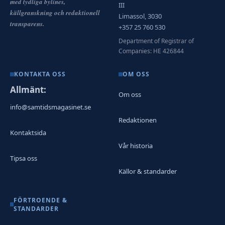
med tydliga bylines,
III
källgranskning och redaktionell
Limassol, 3030
transparens.
+357 25 760 530
Department of Registrar of
Companies: HE 426844
KONTAKTA OSS
OM OSS
Allmänt:
Om oss
info@samtidsmagasinet.se
Redaktionen
Kontaktsida
Vår historia
Tipsa oss
Källor & standarder
FÖRTROENDE &
STANDARDER