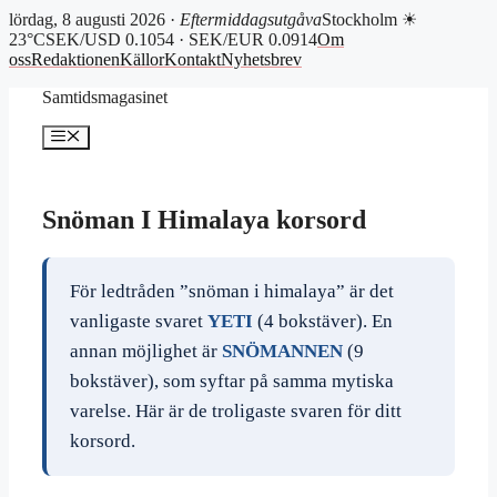
lördag, 8 augusti 2026 ·
Eftermiddagsutgåva
Stockholm ☀
23°C
SEK/USD 0.1054 · SEK/EUR 0.0914
Om
oss
Redaktionen
Källor
Kontakt
Nyhetsbrev
Hoppa
Samtidsmagasinet
till
innehåll
Meny
Snöman I Himalaya korsord
För ledtråden ”snöman i himalaya” är det
vanligaste svaret
YETI
(4 bokstäver). En
annan möjlighet är
SNÖMANNEN
(9
bokstäver), som syftar på samma mytiska
varelse. Här är de troligaste svaren för ditt
korsord.