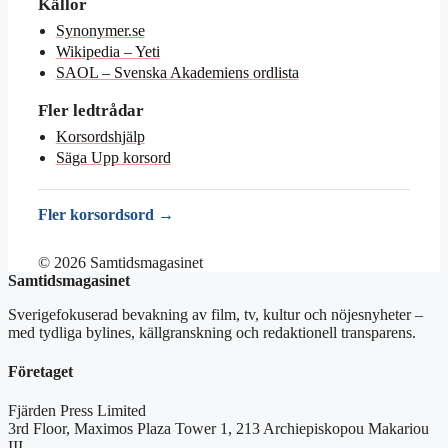
Källor
Synonymer.se
Wikipedia – Yeti
SAOL – Svenska Akademiens ordlista
Fler ledtrådar
Korsordshjälp
Säga Upp korsord
Fler korsordsord →
© 2026 Samtidsmagasinet
Samtidsmagasinet
Sverigefokuserad bevakning av film, tv, kultur och nöjesnyheter –
med tydliga bylines, källgranskning och redaktionell transparens.
Företaget
Fjärden Press Limited
3rd Floor, Maximos Plaza Tower 1, 213 Archiepiskopou Makariou
III