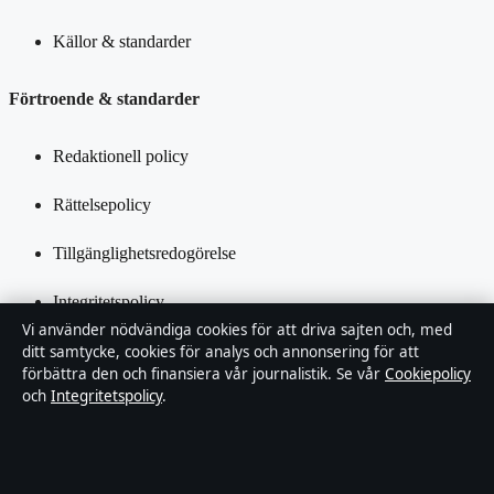
Källor & standarder
Förtroende & standarder
Redaktionell policy
Rättelsepolicy
Tillgänglighetsredogörelse
Integritetspolicy
Vi använder nödvändiga cookies för att driva sajten och, med
Kändisar & integritet
ditt samtycke, cookies för analys och annonsering för att
förbättra den och finansiera vår journalistik. Se vår
Cookiepolicy
och
Integritetspolicy
.
Om Samtidsmagasinet i korthet
Samtidsmagasinet är en oberoende svensk digital nyhetssajt med
fokus på film, tv, kultur och nöjesnyheter. Varje artikel har en
namngiven byline, granskas av en redaktör och faktagranskas innan