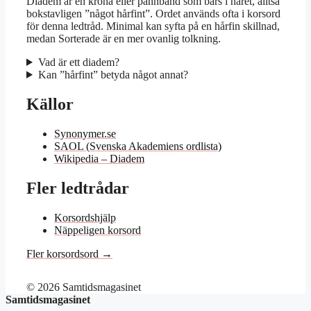
Diadem är en krona eller pannband som bärs i håret, alltså
bokstavligen ”något hårfint”. Ordet används ofta i korsord
för denna ledtråd. Minimal kan syfta på en hårfin skillnad,
medan Sorterade är en mer ovanlig tolkning.
Vad är ett diadem?
Kan ”hårfint” betyda något annat?
Källor
Synonymer.se
SAOL (Svenska Akademiens ordlista)
Wikipedia – Diadem
Fler ledtrådar
Korsordshjälp
Näppeligen korsord
Fler korsordsord →
© 2026 Samtidsmagasinet
Samtidsmagasinet