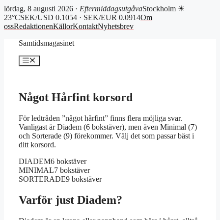
lördag, 8 augusti 2026 ·
Eftermiddagsutgåva
Stockholm ☀
23°C
SEK/USD 0.1054 · SEK/EUR 0.0914
Om
oss
Redaktionen
Källor
Kontakt
Nyhetsbrev
Hoppa
Samtidsmagasinet
till
innehåll
Meny
Något Hårfint korsord
För ledtråden ”något hårfint” finns flera möjliga svar.
Vanligast är Diadem (6 bokstäver), men även Minimal (7)
och Sorterade (9) förekommer. Välj det som passar bäst i
ditt korsord.
DIADEM
6 bokstäver
MINIMAL
7 bokstäver
SORTERADE
9 bokstäver
Varför just Diadem?