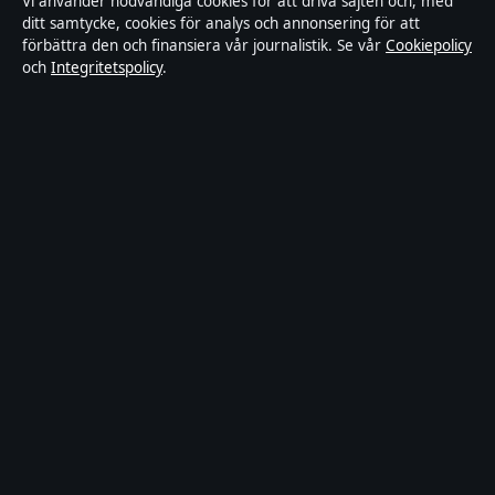
Vi använder nödvändiga cookies för att driva sajten och, med
Kändisar & integritet
ditt samtycke, cookies för analys och annonsering för att
förbättra den och finansiera vår journalistik. Se vår
Cookiepolicy
och
Integritetspolicy
.
Om Samtidsmagasinet i korthet
Samtidsmagasinet är en oberoende svensk digital nyhetssajt med
fokus på film, tv, kultur och nöjesnyheter. Varje artikel har en
namngiven byline, granskas av en redaktör och faktagranskas innan
publicering.
Innehållet är endast avsett för allmän information. Allmänna
förfrågningar:
info@samtidsmagasinet.se
. Rättelser:
corrections@samtidsmagasinet.se
.
Utgivare:
Fjärden Press Limited, Limassol ·
Ansvarig utgivare:
Marcus Blom, Chefredaktör · Department of Registrar of
Companies HE 426844
© 2026 Samtidsmagasinet · Fjärden Press Limited ·
Så verifierar vi vår rapportering
·
WorldRSS