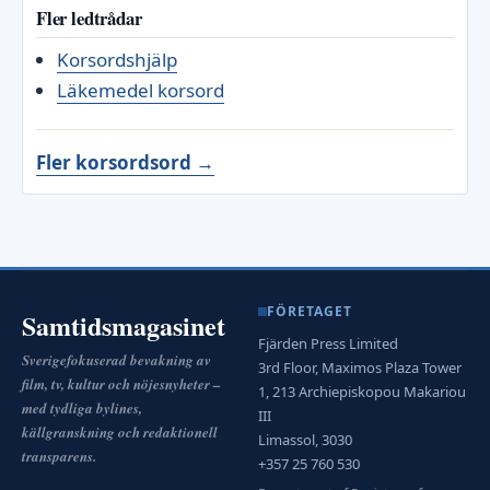
Fler ledtrådar
Korsordshjälp
Läkemedel korsord
Fler korsordsord →
FÖRETAGET
Samtidsmagasinet
Fjärden Press Limited
Sverigefokuserad bevakning av
3rd Floor, Maximos Plaza Tower
film, tv, kultur och nöjesnyheter –
1, 213 Archiepiskopou Makariou
med tydliga bylines,
III
källgranskning och redaktionell
Limassol, 3030
transparens.
+357 25 760 530