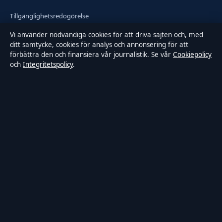
Tillgänglighetsredogörelse
Vi använder nödvändiga cookies för att driva sajten och, med
Integritetspolicy
ditt samtycke, cookies för analys och annonsering för att
förbättra den och finansiera vår journalistik. Se vår
Cookiepolicy
och
Integritetspolicy
.
Kändisar & integritet
Om Samtidsmagasinet i korthet
Samtidsmagasinet är en oberoende svensk digital nyhetssajt med
fokus på film, tv, kultur och nöjesnyheter. Varje artikel har en
namngiven byline, granskas av en redaktör och faktagranskas innan
publicering.
Innehållet är endast avsett för allmän information. Allmänna
förfrågningar:
info@samtidsmagasinet.se
. Rättelser:
corrections@samtidsmagasinet.se
.