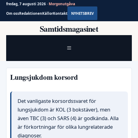
fredag, 7 augusti 2026 ·
Morgonutgåva
Om oss
Redaktionen
Källor
Kontakt
NYHETSBREV
Hoppa
Samtidsmagasinet
till
innehåll
MENY
Lungsjukdom korsord
Det vanligaste korsordssvaret för
lungsjukdom är KOL (3 bokstäver), men
även TBC (3) och SARS (4) är godkända. Alla
är förkortningar för olika lungrelaterade
diagnoser.