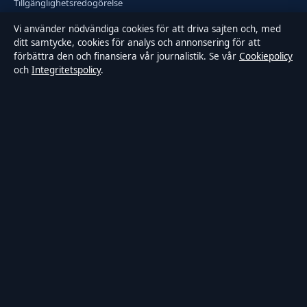
Tillgänglighetsredogörelse
Vi använder nödvändiga cookies för att driva sajten och, med
Integritetspolicy
ditt samtycke, cookies för analys och annonsering för att
förbättra den och finansiera vår journalistik. Se vår
Cookiepolicy
och
Integritetspolicy
.
Kändisar & integritet
Om Samtidsmagasinet i korthet
Samtidsmagasinet är en oberoende svensk digital nyhetssajt med
fokus på film, tv, kultur och nöjesnyheter. Varje artikel har en
namngiven byline, granskas av en redaktör och faktagranskas innan
publicering.
Innehållet är endast avsett för allmän information. Allmänna
förfrågningar:
info@samtidsmagasinet.se
. Rättelser:
corrections@samtidsmagasinet.se
.