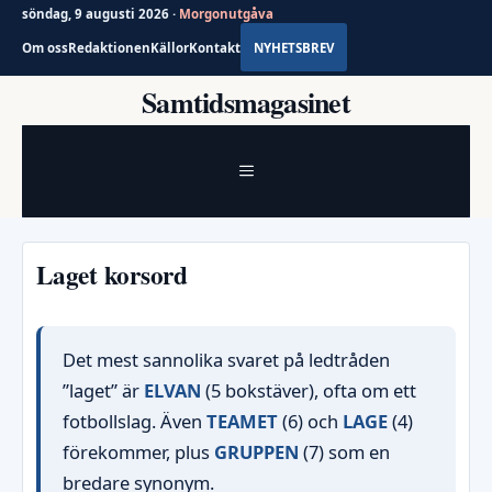
söndag, 9 augusti 2026 ·
Morgonutgåva
Om oss
Redaktionen
Källor
Kontakt
NYHETSBREV
Hoppa
Samtidsmagasinet
till
innehåll
MENY
Laget korsord
Det mest sannolika svaret på ledtråden
”laget” är
ELVAN
(5 bokstäver), ofta om ett
fotbollslag. Även
TEAMET
(6) och
LAGE
(4)
förekommer, plus
GRUPPEN
(7) som en
bredare synonym.