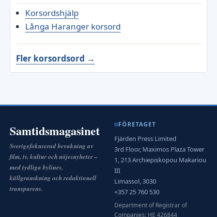
Korsordshjälp
Långa Haranger korsord
Fler korsordsord →
FÖRETAGET
Samtidsmagasinet
Fjärden Press Limited
Sverigefokuserad bevakning av
3rd Floor, Maximos Plaza Tower
film, tv, kultur och nöjesnyheter –
1, 213 Archiepiskopou Makariou
med tydliga bylines,
III
källgranskning och redaktionell
Limassol, 3030
transparens.
+357 25 760 530
Department of Registrar of
Companies: HE 426844