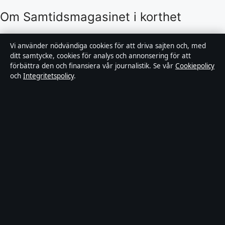
Om Samtidsmagasinet i korthet
Samtidsmagasinet är en oberoende svensk digital
Vi använder nödvändiga cookies för att driva sajten och, med
nyhetssajt med fokus på film, tv, kultur och
ditt samtycke, cookies för analys och annonsering för att
förbättra den och finansiera vår journalistik. Se vår
Cookiepolicy
nöjesnyheter. Varje artikel har en namngiven byline,
och
Integritetspolicy
.
granskas av en redaktör och faktagranskas innan
publicering.
Innehållet är endast avsett för allmän information.
Allmänna förfrågningar:
info@samtidsmagasinet.se
.
Rättelser:
corrections@samtidsmagasinet.se
.
Utgivare:
Fjärden Press Limited, Limassol ·
Ansvarig
utgivare:
Marcus Blom, Chefredaktör · Department of
Registrar of Companies HE 426844