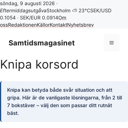
söndag, 9 augusti 2026 ·
Eftermiddagsutgåva
Stockholm ⛅ 23°C
SEK/USD
0.1054 · SEK/EUR 0.0914
Om
oss
Redaktionen
Källor
Kontakt
Nyhetsbrev
Hoppa
till
Samtidsmagasinet
Meny
innehåll
Knipa korsord
Knipa kan betyda både svår situation och att
gripa. Här är de vanligaste lösningarna, från 2 till
7 bokstäver – välj den som passar ditt rutnät
bäst.