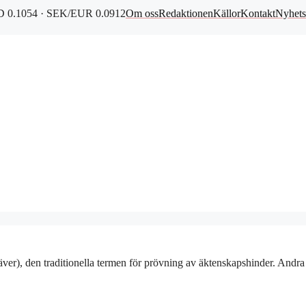
 0.1054 · SEK/EUR 0.0912
Om oss
Redaktionen
Källor
Kontakt
Nyhets
ver), den traditionella termen för prövning av äktenskapshinder. Andra