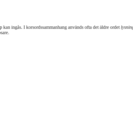
ap kan ingås. I korsordssammanhang används ofta det äldre ordet
lysnin
sare.