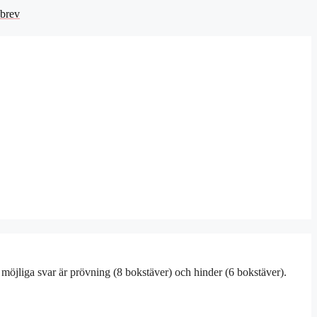
brev
 möjliga svar är prövning (8 bokstäver) och hinder (6 bokstäver).