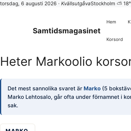
torsdag, 6 augusti 2026 ·
Kvällsutgåva
Stockholm ⛅ 18
Hoppa
till
Hem
K
innehåll
Samtidsmagasinet
Korsord
Heter Markoolio korso
Det mest sannolika svaret är
Marko
(5 bokstäve
Marko Lehtosalo, går ofta under förnamnet i kor
sak.
MARKO