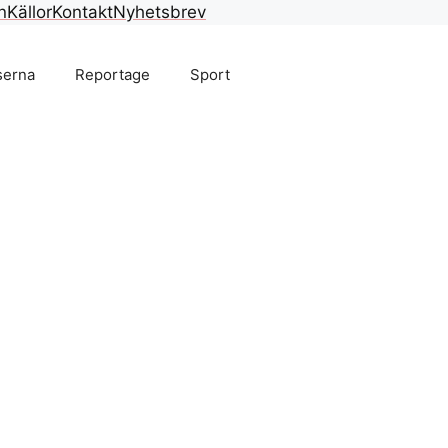
n
Källor
Kontakt
Nyhetsbrev
serna
Reportage
Sport