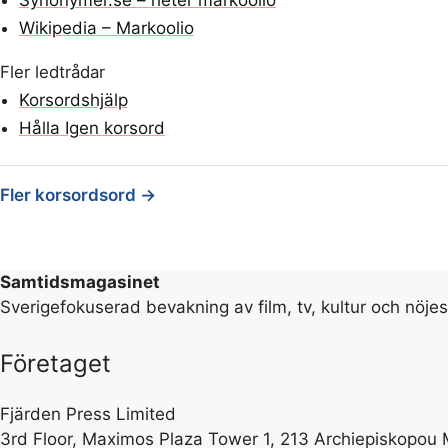
Synonymer.se – heter markoolio
Wikipedia – Markoolio
Fler ledtrådar
Korsordshjälp
Hålla Igen korsord
Fler korsordsord →
Samtidsmagasinet
Sverigefokuserad bevakning av film, tv, kultur och nöje
Företaget
Fjärden Press Limited
3rd Floor, Maximos Plaza Tower 1, 213 Archiepiskopou M