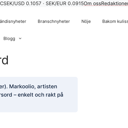
°C
SEK/USD 0.1057 · SEK/EUR 0.0915
Om oss
Redaktione
ändisnyheter
Branschnyheter
Nöje
Bakom kulis
Blogg
rd
r). Markoolio, artisten
sord – enkelt och rakt på