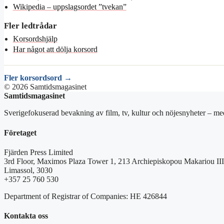
Wikipedia – uppslagsordet ”tvekan”
Fler ledtrådar
Korsordshjälp
Har något att dölja korsord
Fler korsordsord →
© 2026 Samtidsmagasinet
Samtidsmagasinet
Sverigefokuserad bevakning av film, tv, kultur och nöjesnyheter – med
Företaget
Fjärden Press Limited
3rd Floor, Maximos Plaza Tower 1, 213 Archiepiskopou Makariou III
Limassol, 3030
+357 25 760 530
Department of Registrar of Companies: HE 426844
Kontakta oss