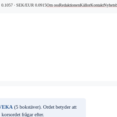
0.1057 · SEK/EUR 0.0915
Om oss
Redaktionen
Källor
Kontakt
Nyhets
VEKA
(5 bokstäver). Ordet betyder att
 korsordet frågar efter.