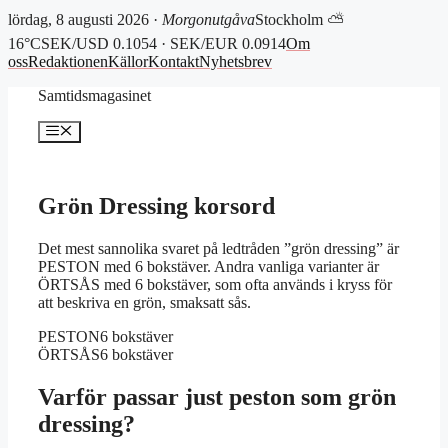
lördag, 8 augusti 2026 ·
Morgonutgåva
Stockholm ⛅
16°C
SEK/USD 0.1054 · SEK/EUR 0.0914
Om
oss
Redaktionen
Källor
Kontakt
Nyhetsbrev
Hoppa
Samtidsmagasinet
till
innehåll
Meny
Grön Dressing korsord
Det mest sannolika svaret på ledtråden ”grön dressing” är
PESTON med 6 bokstäver. Andra vanliga varianter är
ÖRTSÅS med 6 bokstäver, som ofta används i kryss för
att beskriva en grön, smaksatt sås.
PESTON
6 bokstäver
ÖRTSÅS
6 bokstäver
Varför passar just peston som grön
dressing?