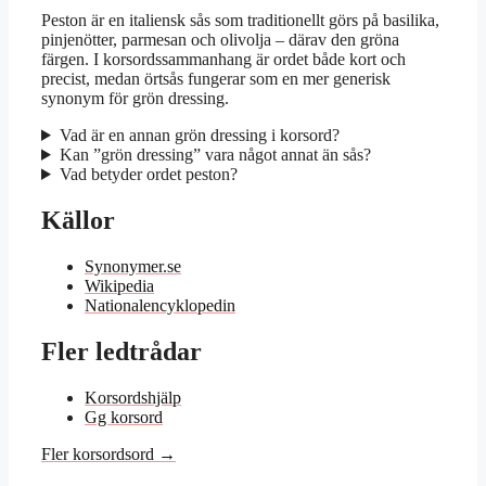
Peston är en italiensk sås som traditionellt görs på basilika,
pinjenötter, parmesan och olivolja – därav den gröna
färgen. I korsordssammanhang är ordet både kort och
precist, medan örtsås fungerar som en mer generisk
synonym för grön dressing.
Vad är en annan grön dressing i korsord?
Kan ”grön dressing” vara något annat än sås?
Vad betyder ordet peston?
Källor
Synonymer.se
Wikipedia
Nationalencyklopedin
Fler ledtrådar
Korsordshjälp
Gg korsord
Fler korsordsord →