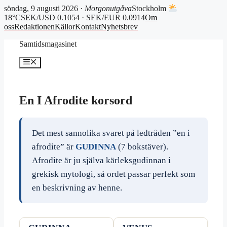
söndag, 9 augusti 2026 ·
Morgonutgåva
Stockholm
18°C
SEK/USD 0.1054 · SEK/EUR 0.0914
Om
oss
Redaktionen
Källor
Kontakt
Nyhetsbrev
Hoppa
Samtidsmagasinet
till
innehåll
Meny
En I Afrodite korsord
Det mest sannolika svaret på ledtråden ”en i
afrodite” är
GUDINNA
(7 bokstäver).
Afrodite är ju själva kärleksgudinnan i
grekisk mytologi, så ordet passar perfekt som
en beskrivning av henne.