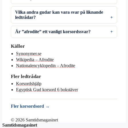
Vilka andra gudar kan vara svar på liknande
ledtrådar?
Är ”afrodite” ett vanligt korsordssvar?
Källor
Synonymer.se
Wikipedia – Afrodite
Nationalencyklopedin – Afrodite
Fler ledtrådar
Korsordshjälp
Egyptisk Gud korsord 6 bokstäver
Fler korsordsord →
© 2026 Samtidsmagasinet
Samtidsmagasinet