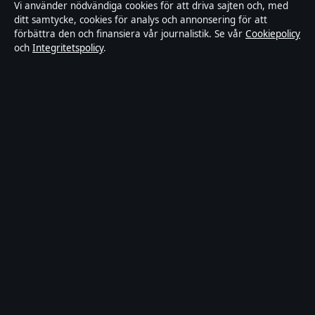
Vi använder nödvändiga cookies för att driva sajten och, med
Kändisar & integritet
ditt samtycke, cookies för analys och annonsering för att
förbättra den och finansiera vår journalistik. Se vår
Cookiepolicy
och
Integritetspolicy
.
Om Samtidsmagasinet i korthet
Samtidsmagasinet är en oberoende svensk digital nyhetssajt med
fokus på film, tv, kultur och nöjesnyheter. Varje artikel har en
namngiven byline, granskas av en redaktör och faktagranskas innan
publicering.
Innehållet är endast avsett för allmän information. Allmänna
förfrågningar:
info@samtidsmagasinet.se
. Rättelser:
corrections@samtidsmagasinet.se
.
Utgivare:
Fjärden Press Limited, Limassol ·
Ansvarig utgivare:
Marcus Blom, Chefredaktör · Department of Registrar of
Companies HE 426844
© 2026 Samtidsmagasinet · Fjärden Press Limited ·
Så verifierar vi vår rapportering
·
WorldRSS