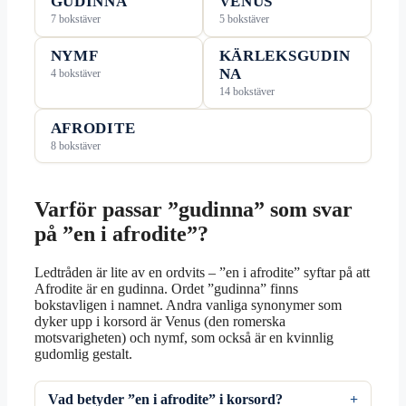
GUDINNA
VENUS
7 bokstäver
5 bokstäver
NYMF
KÄRLEKSGUDIN
NA
4 bokstäver
14 bokstäver
AFRODITE
8 bokstäver
Varför passar ”gudinna” som svar
på ”en i afrodite”?
Ledtråden är lite av en ordvits – ”en i afrodite” syftar på att
Afrodite är en gudinna. Ordet ”gudinna” finns
bokstavligen i namnet. Andra vanliga synonymer som
dyker upp i korsord är Venus (den romerska
motsvarigheten) och nymf, som också är en kvinnlig
gudomlig gestalt.
Vad betyder ”en i afrodite” i korsord?