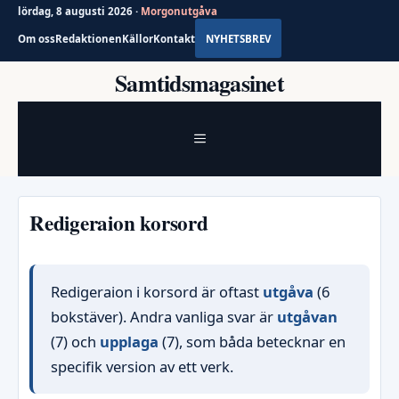
lördag, 8 augusti 2026 ·
Morgonutgåva
Om oss
Redaktionen
Källor
Kontakt
NYHETSBREV
Hoppa
Samtidsmagasinet
till
innehåll
MENY
Redigeraion korsord
Redigeraion i korsord är oftast
utgåva
(6
bokstäver). Andra vanliga svar är
utgåvan
(7) och
upplaga
(7), som båda betecknar en
specifik version av ett verk.