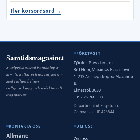
Fler korsordsord →
FÖRETAGET
Samtidsmagasinet
Fjärden Press Limited
Sverigefokuserad bevakning av
3rd Floor, Maximos Plaza Tower
film, tv, kultur och nöjesnyheter –
1, 213 Archiepiskopou Makariou
med tydliga bylines,
III
källgranskning och redaktionell
Limassol, 3030
transparens.
+357 25 760 530
Department of Registrar of
Companies: HE 426844
KONTAKTA OSS
OM OSS
Allmänt:
Om oss