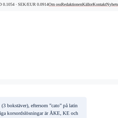
 0.1054 · SEK/EUR 0.0914
Om oss
Redaktionen
Källor
Kontakt
Nyhets
O
(3 bokstäver), eftersom ”cato” på latin
liga korsordslösningar är ÅKE, KE och