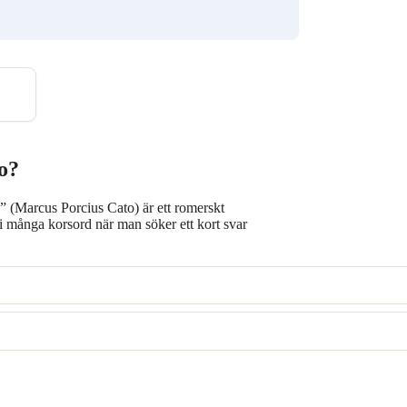
o?
” (Marcus Porcius Cato) är ett romerskt
i många korsord när man söker ett kort svar