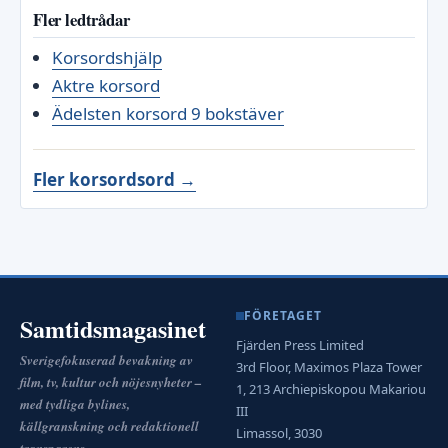
Fler ledtrådar
Korsordshjälp
Aktre korsord
Ädelsten korsord 9 bokstäver
Fler korsordsord →
FÖRETAGET
Samtidsmagasinet
Fjärden Press Limited
Sverigefokuserad bevakning av
3rd Floor, Maximos Plaza Tower
film, tv, kultur och nöjesnyheter –
1, 213 Archiepiskopou Makariou
med tydliga bylines,
III
källgranskning och redaktionell
Limassol, 3030