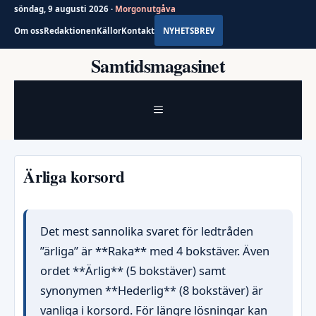
söndag, 9 augusti 2026 ·
Morgonutgåva
Om oss
Redaktionen
Källor
Kontakt
NYHETSBREV
Hoppa
Samtidsmagasinet
till
innehåll
MENY
Ärliga korsord
Det mest sannolika svaret för ledtråden
”ärliga” är **Raka** med 4 bokstäver. Även
ordet **Ärlig** (5 bokstäver) samt
synonymen **Hederlig** (8 bokstäver) är
vanliga i korsord. För längre lösningar kan