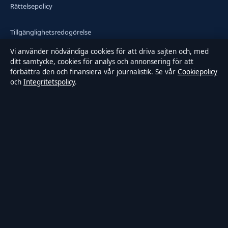
Rättelsepolicy
Tillgänglighetsredogörelse
Vi använder nödvändiga cookies för att driva sajten och, med
Integritetspolicy
ditt samtycke, cookies för analys och annonsering för att
förbättra den och finansiera vår journalistik. Se vår
Cookiepolicy
och
Integritetspolicy
.
Kändisar & integritet
Om Samtidsmagasinet i korthet
Samtidsmagasinet är en oberoende svensk digital nyhetssajt med
fokus på film, tv, kultur och nöjesnyheter. Varje artikel har en
namngiven byline, granskas av en redaktör och faktagranskas innan
publicering.
Innehållet är endast avsett för allmän information. Allmänna
förfrågningar:
info@samtidsmagasinet.se
. Rättelser:
corrections@samtidsmagasinet.se
.