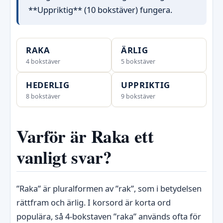
**Uppriktig** (10 bokstäver) fungera.
RAKA
ÄRLIG
4 bokstäver
5 bokstäver
HEDERLIG
UPPRIKTIG
8 bokstäver
9 bokstäver
Varför är Raka ett
vanligt svar?
”Raka” är pluralformen av ”rak”, som i betydelsen
rättfram och ärlig. I korsord är korta ord
populära, så 4‑bokstaven ”raka” används ofta för