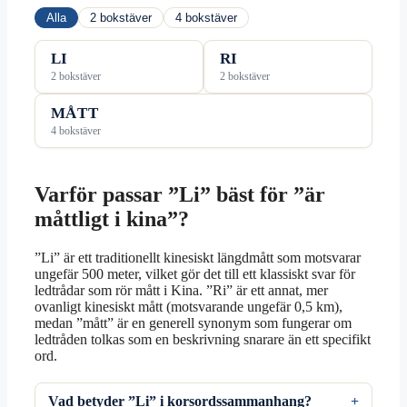
Alla
2 bokstäver
4 bokstäver
LI
RI
2 bokstäver
2 bokstäver
MÅTT
4 bokstäver
Varför passar ”Li” bäst för ”är
måttligt i kina”?
”Li” är ett traditionellt kinesiskt längdmått som motsvarar
ungefär 500 meter, vilket gör det till ett klassiskt svar för
ledtrådar som rör mått i Kina. ”Ri” är ett annat, mer
ovanligt kinesiskt mått (motsvarande ungefär 0,5 km),
medan ”mått” är en generell synonym som fungerar om
ledtråden tolkas som en beskrivning snarare än ett specifikt
ord.
Vad betyder ”Li” i korsordssammanhang?