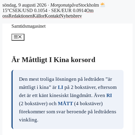
söndag, 9 augusti 2026 ·
Morgonutgåva
Stockholm
15°C
SEK/USD 0.1054 · SEK/EUR 0.0914
Om
oss
Redaktionen
Källor
Kontakt
Nyhetsbrev
Hoppa
Samtidsmagasinet
till
innehåll
Meny
Är Måttligt I Kina korsord
Den mest troliga lösningen på ledtråden ”är
måttligt i kina” är
LI
på 2 bokstäver, eftersom
det är ett känt kinesiskt längdmått. Även
RI
(2 bokstäver) och
MÅTT
(4 bokstäver)
förekommer som svar beroende på ledtrådens
vinkling.