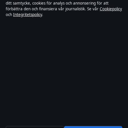
Kändisar & integritet
ditt samtycke, cookies för analys och annonsering för att
förbättra den och finansiera vår journalistik. Se vår
Cookiepolicy
och
Integritetspolicy
.
Om Samtidsmagasinet i korthet
Samtidsmagasinet är en oberoende svensk digital nyhetssajt med
fokus på film, tv, kultur och nöjesnyheter. Varje artikel har en
namngiven byline, granskas av en redaktör och faktagranskas innan
publicering.
Innehållet är endast avsett för allmän information. Allmänna
förfrågningar:
info@samtidsmagasinet.se
. Rättelser:
corrections@samtidsmagasinet.se
.
Utgivare:
Fjärden Press Limited, Limassol ·
Ansvarig utgivare:
Marcus Blom, Chefredaktör · Department of Registrar of
Companies HE 426844
© 2026 Samtidsmagasinet · Fjärden Press Limited ·
Så verifierar vi vår rapportering
·
WorldRSS