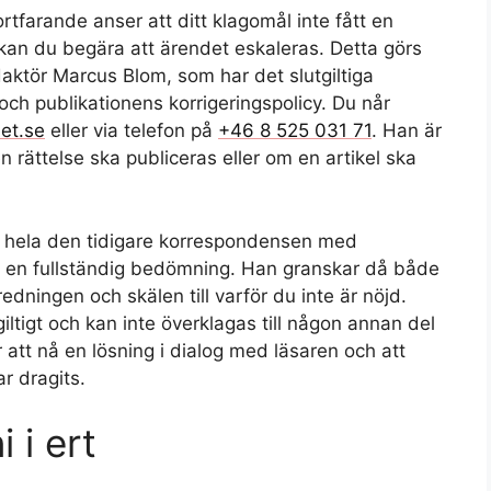
tfarande anser att ditt klagomål inte fått en
g, kan du begära att ärendet eskaleras. Detta görs
daktör Marcus Blom, som har det slutgiltiga
 och publikationens korrigeringspolicy. Du når
et.se
eller via telefon på
+46 8 525 031 71
. Han är
 rättelse ska publiceras eller om en artikel ska
gar hela den tidigare korrespondensen med
a en fullständig bedömning. Han granskar då både
dningen och skälen till varför du inte är nöjd.
iltigt och kan inte överklagas till någon annan del
r att nå en lösning i dialog med läsaren och att
r dragits.
i i ert