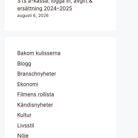
STs a-kassa: logga in, avgift &
ersättning 2024–2025
augusti 6, 2026
Bakom kulisserna
Blogg
Branschnyheter
Ekonomi
Filmens rollista
Kändisnyheter
Kultur
Livsstil
Nöje