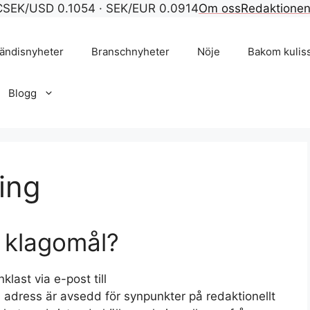
C
SEK/USD 0.1054 · SEK/EUR 0.0914
Om oss
Redaktione
ändisnyheter
Branschnyheter
Nöje
Bakom kulis
Blogg
ing
t klagomål?
last via e-post till
 adress är avsedd för synpunkter på redaktionellt