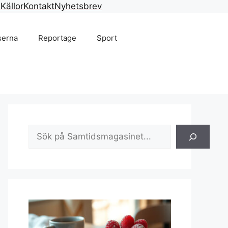
n
Källor
Kontakt
Nyhetsbrev
serna
Reportage
Sport
Sök