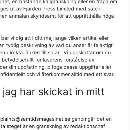
tighet, en bristande källgranskning eller en fråga om
 ges ut av Fjärden Press Limited med säte i
men anmälan skyndsamt för att upprätthålla höga
r vi dig att i ditt mejl ange vilken artikel eller
 en tydlig beskrivning av vad du anser är felaktigt
den direkta länken till sidan. Vi uppskattar om du
r betydelsefullt för läsarens förståelse av
er din uppfattning, bifoga dessa uppgifter eller
fidentiellt och vi återkommer alltid med ett svar.
jag har skickat in mitt
plaints@samtidsmagasinet.se
genomgår det en
sta steget är en granskning av redaktionschef