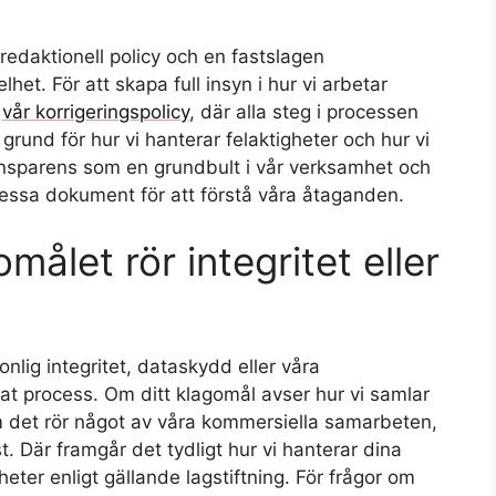
redaktionell policy och en fastslagen
lhet. För att skapa full insyn i hur vi arbetar
h
vår korrigeringspolicy
, där alla steg i processen
rund för hur vi hanterar felaktigheter och hur vi
ansparens som en grundbult i vår verksamhet och
dessa dokument för att förstå våra åtaganden.
ålet rör integritet eller
nlig integritet, dataskydd eller våra
t process. Om ditt klagomål avser hur vi samlar
om det rör något av våra kommersiella samarbeten,
t. Där framgår det tydligt hur vi hanterar dina
eter enligt gällande lagstiftning. För frågor om