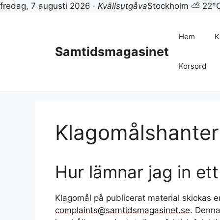
fredag, 7 augusti 2026 ·
Kvällsutgåva
Stockholm ⛅ 22°
Hoppa
till
Hem
K
innehåll
Samtidsmagasinet
Korsord
Klagomålshanter
Hur lämnar jag in et
Klagomål på publicerat material skickas enk
complaints@samtidsmagasinet.se
. Denna