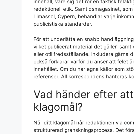
innehåll, vare sig det rör en faktisk felak
redaktionell etik. Samtidsmagasinet, som
Limassol, Cypern, behandlar varje inkom
publicistiska standarder.
För att underlätta en snabb handläggning be
vilket publicerat material det gäller, samt
eller otillfredsställande. Inkludera gärna 
också förklarar varför du anser att felet ä
innehållet. Om du har egna källor som stöd
referenser. All korrespondens hanteras kon
Vad händer efter att 
klagomål?
När ditt klagomål når redaktionen via
com
strukturerad granskningsprocess. Det för