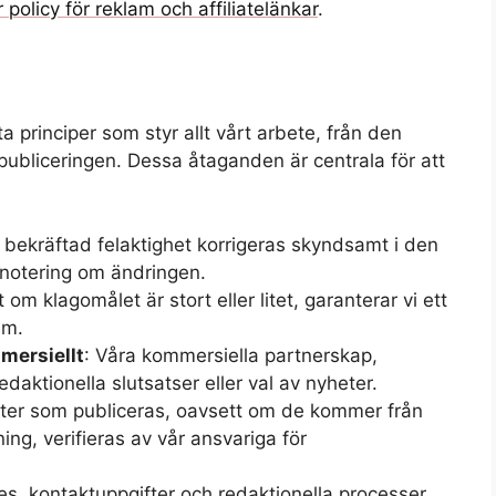
r policy för reklam och affiliatelänkar
.
principer som styr allt vårt arbete, från den
a publiceringen. Dessa åtaganden är centrala för att
e bekräftad felaktighet korrigeras skyndsamt i den
 notering om ändringen.
 om klagomålet är stort eller litet, garanterar vi ett
am.
mmersiellt
: Våra kommersiella partnerskap,
edaktionella slutsatser eller val av nyheter.
ifter som publiceras, oavsett om de kommer från
ng, verifieras av vår ansvariga för
nes, kontaktuppgifter och redaktionella processer