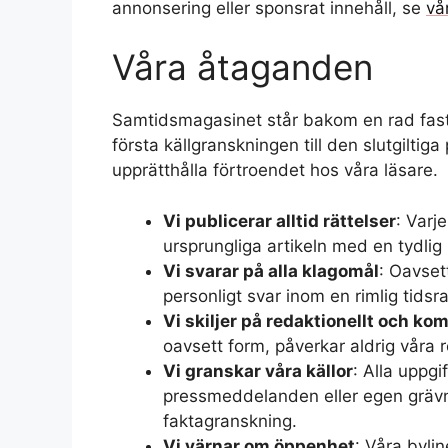
annonsering eller sponsrat innehåll, se
vå
Våra åtaganden
Samtidsmagasinet står bakom en rad fasta 
första källgranskningen till den slutgiltig
upprätthålla förtroendet hos våra läsare.
Vi publicerar alltid rättelser
: Varj
ursprungliga artikeln med en tydlig
Vi svarar på alla klagomål
: Oavsett
personligt svar inom en rimlig tidsr
Vi skiljer på redaktionellt och ko
oavsett form, påverkar aldrig våra r
Vi granskar våra källor
: Alla uppg
pressmeddelanden eller egen grävni
faktagranskning.
Vi värnar om öppenhet
: Våra byli