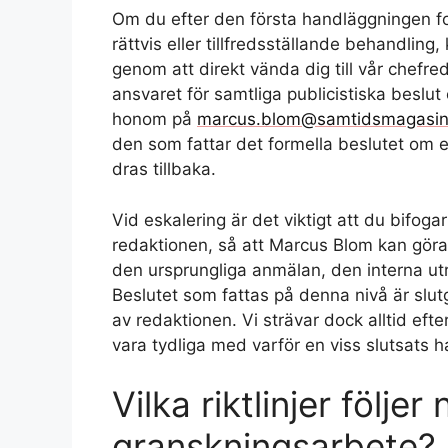
Om du efter den första handläggningen for
rättvis eller tillfredsställande behandlin
genom att direkt vända dig till vår chefre
ansvaret för samtliga publicistiska beslut
honom på
marcus.blom@samtidsmagasin
den som fattar det formella beslutet om en
dras tillbaka.
Vid eskalering är det viktigt att du bifo
redaktionen, så att Marcus Blom kan gör
den ursprungliga anmälan, den interna utre
Beslutet som fattas på denna nivå är slutg
av redaktionen. Vi strävar dock alltid efte
vara tydliga med varför en viss slutsats ha
Vilka riktlinjer följer n
granskningsarbete?