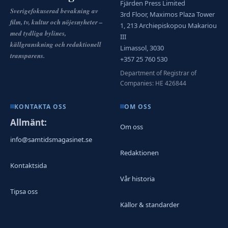
Fjärden Press Limited
Sverigefokuserad bevakning av
3rd Floor, Maximos Plaza Tower
film, tv, kultur och nöjesnyheter –
1, 213 Archiepiskopou Makariou
med tydliga bylines,
III
källgranskning och redaktionell
Limassol, 3030
transparens.
+357 25 760 530
Department of Registrar of
Companies: HE 426844
KONTAKTA OSS
OM OSS
Allmänt:
Om oss
info@samtidsmagasinet.se
Redaktionen
Kontaktsida
Vår historia
Tipsa oss
Källor & standarder