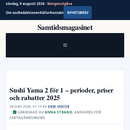
söndag, 9 augusti 2026 ·
Morgonutgåva
Om oss
Redaktionen
Källor
Kontakt
NYHETSBREV
Hoppa
Samtidsmagasinet
till
innehåll
MENY
Sushi Yama 2 för 1 – perioder, priser
och rabatter 2025
28 JUNI 2026, 01:15
AV
ERIK VINTER
·
GRANSKAD AV
ANNA STRAND
, ANSVARIG FÖR
✓
FAKTAGRANSKNING