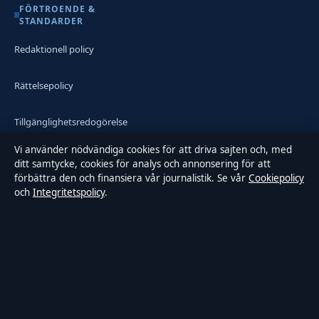
FÖRTROENDE &
STANDARDER
Redaktionell policy
Rättelsepolicy
Tillgänglighetsredogörelse
Vi använder nödvändiga cookies för att driva sajten och, med
Integritetspolicy
ditt samtycke, cookies för analys och annonsering för att
förbättra den och finansiera vår journalistik. Se vår
Cookiepolicy
och
Integritetspolicy
.
Kändisar & integritet
Om Samtidsmagasinet i korthet
Samtidsmagasinet är en oberoende svensk digital nyhetssajt med
fokus på film, tv, kultur och nöjesnyheter. Varje artikel har en
namngiven byline, granskas av en redaktör och faktagranskas innan
publicering.