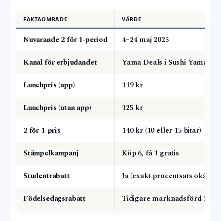
FAKTAOMRÅDE
VÄRDE
Nuvarande 2 för 1-period
4–24 maj 2025
Kanal för erbjudandet
Yama Deals i Sushi Yama-ap
Lunchpris (app)
119 kr
Lunchpris (utan app)
125 kr
2 för 1-pris
140 kr (10 eller 15 bitar)
Stämpelkampanj
Köp 6, få 1 gratis
Studentrabatt
Ja (exakt procentsats okänd)
Födelsedagsrabatt
Tidigare marknadsförd (50 % 