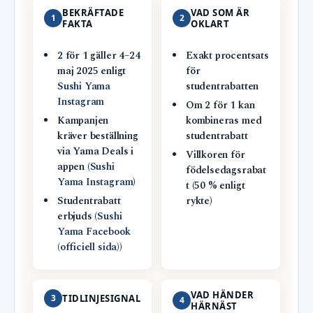
BEKRÄFTADE
VAD SOM ÄR
1
2
FAKTA
OKLART
2 för 1 gäller 4–24
Exakt procentsats
maj 2025 enligt
för
Sushi Yama
studentrabatten
Instagram
Om 2 för 1 kan
Kampanjen
kombineras med
kräver beställning
studentrabatt
via Yama Deals i
Villkoren för
appen (
Sushi
födelsedagsrabat
Yama Instagram
)
t (50 % enligt
Studentrabatt
rykte)
erbjuds (
Sushi
Yama Facebook
(officiell sida)
)
VAD HÄNDER
3
TIDLINJESIGNAL
4
HÄRNÄST