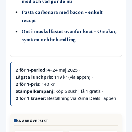
med och vad gör de nu
Pasta carbonara med bacon – enkelt
recept
Ont i muskelfästet ovanför knät – Orsaker,
symtom och behandling
2 för 1-period:
4–24 maj 2025 ·
Lägsta lunchpris:
119 kr (via appen) ·
2 för 1-pris:
140 kr ·
Stämpelkampanj:
Köp 6 sushi, få 1 gratis ·
2 för 1 kräver:
Beställning via Yama Deals i appen
SNABBÖVERSIKT