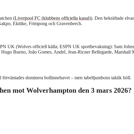
atchen (
Liverpool FC (klubbens officiella kanal)
). Den bekräftade elvan
 Gakpo, Ekitike, Frimpong och Gravenberch.
SPN UK (Wolves officiell källa; ESPN UK sportbevakning): Sam Johns
 Hugo Bueno, João Gomes, André, Jean-Ricner Bellegarde, Marshall 
förväntades dominera bollinnehavet – men tabelljumbons taktik höll.
atchen mot Wolverhampton den 3 mars 2026?