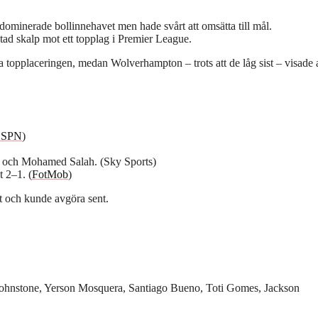
minerade bollinnehavet men hade svårt att omsätta till mål.
ad skalp mot ett topplag i Premier League.
 topplaceringen, medan Wolverhampton – trots att de låg sist – visade a
ESPN
)
s och Mohamed Salah. (Sky Sports)
 2–1. (
FotMob
)
et och kunde avgöra sent.
ohnstone, Yerson Mosquera, Santiago Bueno, Toti Gomes, Jackson