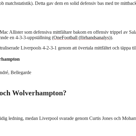
matchstatistik). Detta gav dem en solid defensiv bas med tre mittbac
ac Allister som defensiva mittfältare bakom en offensiv trippel av Sal
nde en 4-3-3-uppställning (
OneFootball (förhandsanalys)
).
iserade Liverpools 4-2-3-1 genom att övertala mittfältet och täppa till
rhampton
ndré, Bellegarde
l och Wolverhampton?
tidig ledning, medan Liverpool svarade genom Curtis Jones och Moha