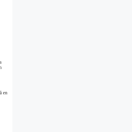
a
m
på en