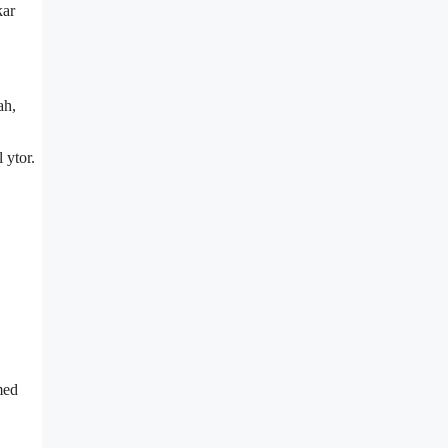
kar
ah,
 ytor.
med