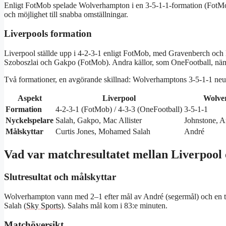
Enligt FotMob spelade Wolverhampton i en 3-5-1-1-formation (FotMob 
och möjlighet till snabba omställningar.
Liverpools formation
Liverpool ställde upp i 4-2-3-1 enligt FotMob, med Gravenberch och M
Szoboszlai och Gakpo (FotMob). Andra källor, som OneFootball, näm
Två formationer, en avgörande skillnad: Wolverhamptons 3-5-1-1 neutral
Aspekt
Liverpool
Wolve
Formation
4-2-3-1 (FotMob) / 4-3-3 (OneFootball)
3-5-1-1
Nyckelspelare
Salah, Gakpo, Mac Allister
Johnstone, A
Målskyttar
Curtis Jones, Mohamed Salah
André
Vad var matchresultatet mellan Liverpoo
Slutresultat och målskyttar
Wolverhampton vann med 2–1 efter mål av André (segermål) och en 
Salah (
Sky Sports
). Salahs mål kom i 83:e minuten.
Matchöversikt