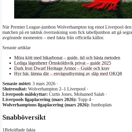
När Premier League-jumbon Wolverhampton tog emot Liverpool den 3 m
matchen på en taktisk överraskning som fick tabelljumbon att gå segra
avgörande momenten – med fakta från officiella källor.
Senaste artiklar
Möra kött med bikarbonat – guide, tid och bästa metoden
Lediga lägenheter Örnsköldsvik privat – guide 2025
Dark Iron Dwarf Heritage Armor – Guide och krav
Hyr här, lämna där – envägsuthyrning av släp med OKQ8
Senaste mötet:
3 mars 2026 ·
Slutresultat:
Wolverhampton 2–1 Liverpool ·
Liverpools målskyttar:
Curtis Jones, Mohamed Salah ·
Liverpools ligaplacering (mars 2026):
Topp 4 ·
Wolverhamptons ligaplacering (mars 2026):
Jumboplats
Snabböversikt
1
Bekräftade fakta