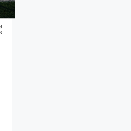
öd
de