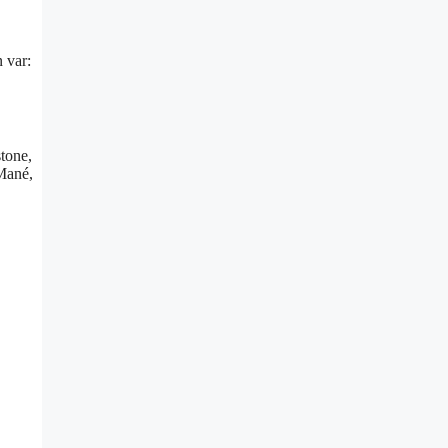
 var:
tone,
Mané,