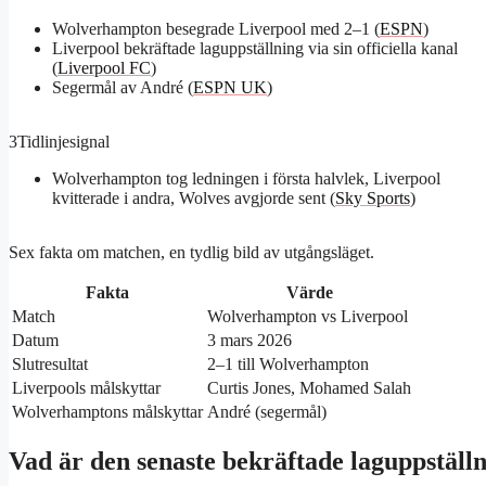
Wolverhampton besegrade Liverpool med 2–1 (
ESPN
)
Liverpool bekräftade laguppställning via sin officiella kanal
(
Liverpool FC
)
Segermål av André (
ESPN UK
)
3
Tidlinjesignal
Wolverhampton tog ledningen i första halvlek, Liverpool
kvitterade i andra, Wolves avgjorde sent (
Sky Sports
)
Sex fakta om matchen, en tydlig bild av utgångsläget.
Fakta
Värde
Match
Wolverhampton vs Liverpool
Datum
3 mars 2026
Slutresultat
2–1 till Wolverhampton
Liverpools målskyttar
Curtis Jones, Mohamed Salah
Wolverhamptons målskyttar
André (segermål)
Vad är den senaste bekräftade laguppstäl