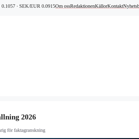
0.1057 · SEK/EUR 0.0915
Om oss
Redaktionen
Källor
Kontakt
Nyhets
llning 2026
arig för faktagranskning