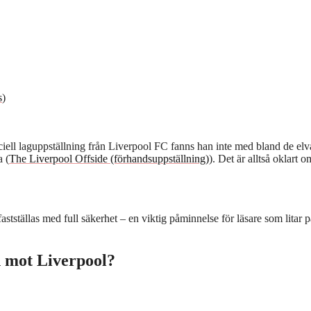
s
)
iell laguppställning från Liverpool FC fanns han inte med bland de elv
a (
The Liverpool Offside (förhandsuppställning)
). Det är alltså oklart o
astställas med full säkerhet – en viktig påminnelse för läsare som litar 
 mot Liverpool?