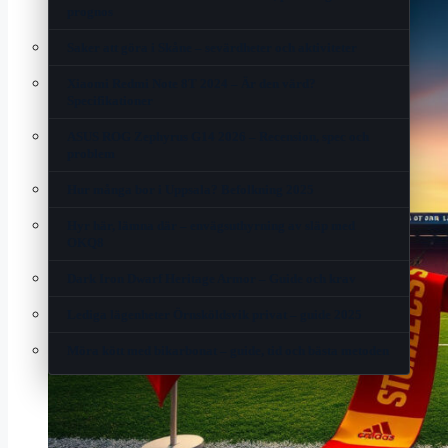
prognos
Saker att göra i Skåne – sevärdheter och aktiviteter
Xiaomi Redmi Note 8T 2024 – Är den värd?
Specifikationer
ASUS ROG Zephyrus G14 2026 – Recension, spec och
problem
Hur många bor i Uppsala? Befolkning 2025
Hyr här, lämna där – envägsuthyrning av släp med
OKQ8
Dark Iron Dwarf Heritage Armor – Guide och krav
Lediga lägenheter Örnsköldsvik privat – guide 2025
Möra kött med bikarbonat – guide, tid och bästa metoden