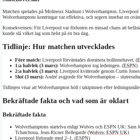
Matchen spelades på Molineux Stadium i Wolverhampton. Liverpool do
Wolverhamptons kontringar var effektiva, och segern innebar en ovänt
Konsekvensen: För Liverpool var förlusten en missad chans att befästa
kunde slå vilket lag som helst på en bra dag.
Tidlinje: Hur matchen utvecklades
Före match:
Liverpool förväntades dominera bollinnehavet. (
1:a halvlek (3 mars):
Wolverhampton tog ledningen. (
ESPN
)
2:a halvlek (3 mars):
Liverpool kvitterade genom Curtis Jone
Slut (3 mars):
André avgjorde för Wolverhampton – slutresultat
Tidlinjen visar att Wolverhampton höll i taktpinnen efter ledningsmål
Bekräftade fakta och vad som är oklart
Bekräftade fakta
Wolverhamptons startelva enligt Wolves och ESPN UK: Sam J
Tchatchoua, Jean-Ricner Bellegarde (
Wolves
;
ESPN UK
)
Liverpool förlorade med 2–1. (ESPN)