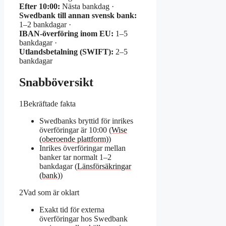
Efter 10:00:
Nästa bankdag ·
Swedbank till annan svensk bank:
1–2 bankdagar ·
IBAN-överföring inom EU:
1–5
bankdagar ·
Utlandsbetalning (SWIFT):
2–5
bankdagar
Snabböversikt
1
Bekräftade fakta
Swedbanks bryttid för inrikes
överföringar är 10:00 (
Wise
(oberoende plattform)
)
Inrikes överföringar mellan
banker tar normalt 1–2
bankdagar (
Länsförsäkringar
(bank)
)
2
Vad som är oklart
Exakt tid för externa
överföringar hos Swedbank