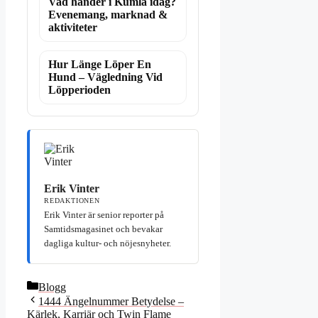
Vad händer i Kumla idag?
Evenemang, marknad &
aktiviteter
Hur Länge Löper En
Hund – Vägledning Vid
Löpperioden
Erik Vinter
REDAKTIONEN
Erik Vinter är senior reporter på
Samtidsmagasinet och bevakar
dagliga kultur- och nöjesnyheter.
Kategorier
Blogg
1444 Ängelnummer Betydelse –
Kärlek, Karriär och Twin Flame