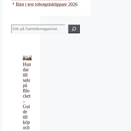
Bäst i test robotgräsklippare 2026
Sök
Hun
dar
till
salu
på
Blo
cket
–
Gui
de
till
köp
och