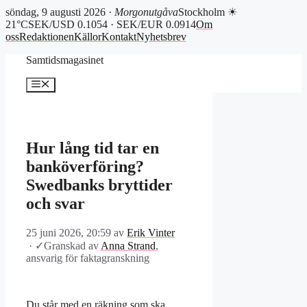
söndag, 9 augusti 2026 ·
Morgonutgåva
Stockholm ☀
21°C
SEK/USD 0.1054 · SEK/EUR 0.0914
Om
oss
Redaktionen
Källor
Kontakt
Nyhetsbrev
Hoppa
Samtidsmagasinet
till
innehåll
Meny
Hur lång tid tar en
banköverföring?
Swedbanks bryttider
och svar
25 juni 2026, 20:59
av
Erik Vinter
·
✓
Granskad av
Anna Strand
,
ansvarig för faktagranskning
Du står med en räkning som ska