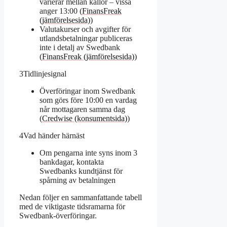
varierar mellan källor – vissa
anger 13:00 (
FinansFreak
(jämförelsesida)
)
Valutakurser och avgifter för
utlandsbetalningar publiceras
inte i detalj av Swedbank
(
FinansFreak (jämförelsesida)
)
3
Tidlinjesignal
Överföringar inom Swedbank
som görs före 10:00 en vardag
når mottagaren samma dag
(
Credwise (konsumentsida)
)
4
Vad händer härnäst
Om pengarna inte syns inom 3
bankdagar, kontakta
Swedbanks kundtjänst för
spårning av betalningen
Nedan följer en sammanfattande tabell
med de viktigaste tidsramarna för
Swedbank-överföringar.