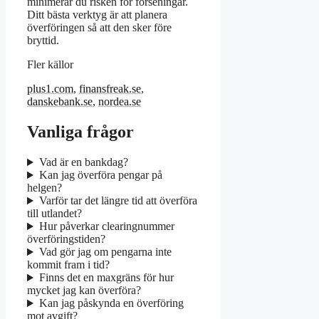
minimerar du risken för förseningar.
Ditt bästa verktyg är att planera
överföringen så att den sker före
bryttid.
Fler källor
plus1.com
,
finansfreak.se
,
danskebank.se
,
nordea.se
Vanliga frågor
Vad är en bankdag?
Kan jag överföra pengar på
helgen?
Varför tar det längre tid att överföra
till utlandet?
Hur påverkar clearingnummer
överföringstiden?
Vad gör jag om pengarna inte
kommit fram i tid?
Finns det en maxgräns för hur
mycket jag kan överföra?
Kan jag påskynda en överföring
mot avgift?