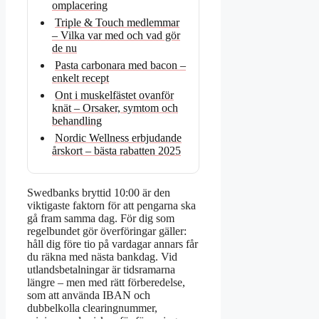
omplacering
Triple & Touch medlemmar
– Vilka var med och vad gör
de nu
Pasta carbonara med bacon –
enkelt recept
Ont i muskelfästet ovanför
knät – Orsaker, symtom och
behandling
Nordic Wellness erbjudande
årskort – bästa rabatten 2025
Swedbanks bryttid 10:00 är den
viktigaste faktorn för att pengarna ska
gå fram samma dag. För dig som
regelbundet gör överföringar gäller:
håll dig före tio på vardagar annars får
du räkna med nästa bankdag. Vid
utlandsbetalningar är tidsramarna
längre – men med rätt förberedelse,
som att använda IBAN och
dubbelkolla clearingnummer,