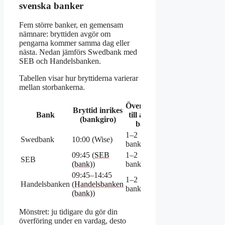
svenska banker
Fem större banker, en gemensam
nämnare: bryttiden avgör om
pengarna kommer samma dag eller
nästa. Nedan jämförs Swedbank med
SEB och Handelsbanken.
Tabellen visar hur bryttiderna varierar
mellan storbankerna.
Överföring
Bryttid inrikes
Bank
till annan
(bankgiro)
bank
1–2
Swedbank
10:00 (Wise)
bankdagar
09:45 (
SEB
1–2
SEB
(bank)
)
bankdagar
09:45–14:45
1–2
Handelsbanken
(
Handelsbanken
bankdagar
(bank)
)
Mönstret: ju tidigare du gör din
överföring under en vardag, desto