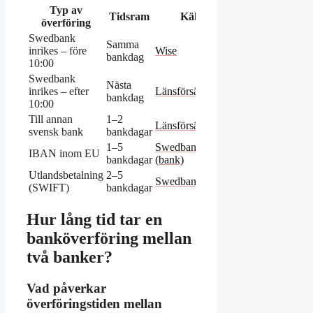
Typ av
Tidsram
Källa
överföring
Swedbank
Samma
inrikes – före
Wise
bankdag
10:00
Swedbank
Nästa
inrikes – efter
Länsförsäkringar
bankdag
10:00
Till annan
1–2
Länsförsäkringar
svensk bank
bankdagar
1–5
Swedbank
IBAN inom EU
bankdagar
(bank)
Utlandsbetalning
2–5
Swedbank
(SWIFT)
bankdagar
Hur lång tid tar en
banköverföring mellan
två banker?
Vad påverkar
överföringstiden mellan