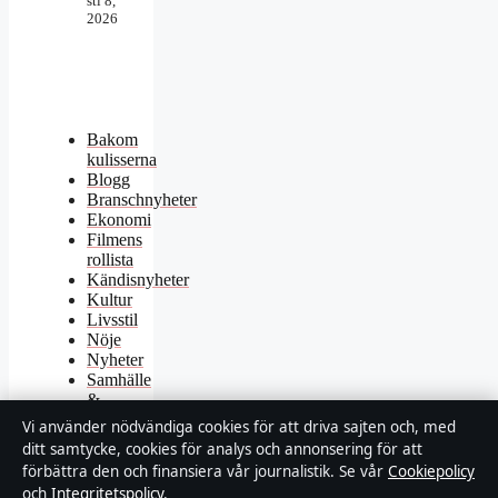
sti 8,
2026
Bakom
kulisserna
Blogg
Branschnyheter
Ekonomi
Filmens
rollista
Kändisnyheter
Kultur
Livsstil
Nöje
Nyheter
Samhälle
&
reglering
Vi använder nödvändiga cookies för att driva sajten och, med
Spel
ditt samtycke, cookies för analys och annonsering för att
Sport
förbättra den och finansiera vår journalistik. Se vår
Cookiepolicy
TV-
och
Integritetspolicy
.