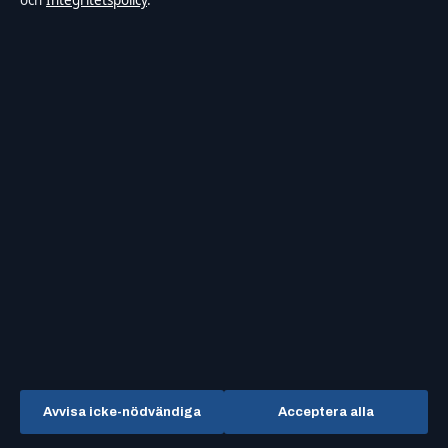
och
Integritetspolicy
.
Alla hjärtans dag bakelse – 7 recept och tips
augusti 7, 2026
Bakom kulisserna
Blogg
Branschnyheter
Ekonomi
Filmens rollista
Kändisnyheter
Avvisa icke-nödvändiga
Acceptera alla
Kultur