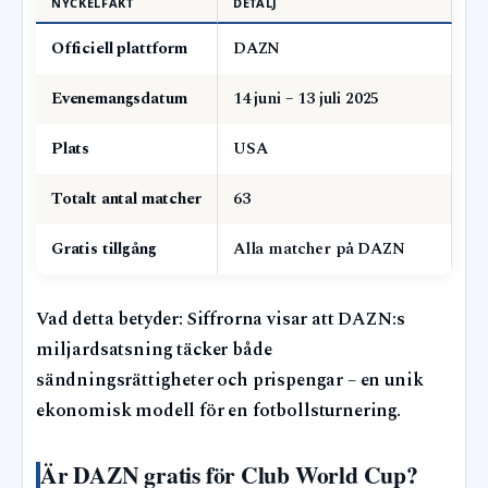
NYCKELFAKT
DETALJ
Officiell plattform
DAZN
Evenemangsdatum
14 juni – 13 juli 2025
Plats
USA
Totalt antal matcher
63
Gratis tillgång
Alla matcher på DAZN
Vad detta betyder: Siffrorna visar att DAZN:s
miljardsatsning täcker både
sändningsrättigheter och prispengar – en unik
ekonomisk modell för en fotbollsturnering.
Är DAZN gratis för Club World Cup?