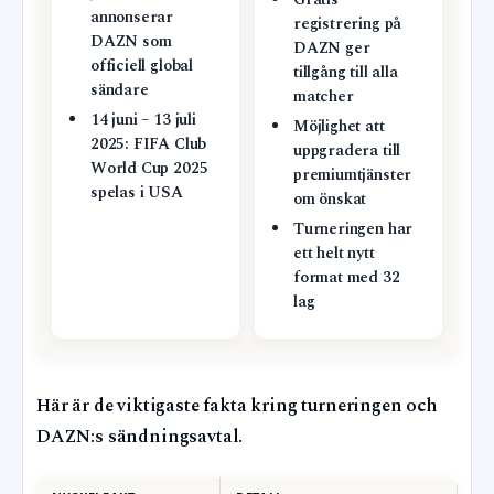
Gratis
annonserar
registrering på
DAZN som
DAZN ger
officiell global
tillgång till alla
sändare
matcher
14 juni – 13 juli
Möjlighet att
2025: FIFA Club
uppgradera till
World Cup 2025
premiumtjänster
spelas i USA
om önskat
Turneringen har
ett helt nytt
format med 32
lag
Här är de viktigaste fakta kring turneringen och
DAZN:s sändningsavtal.