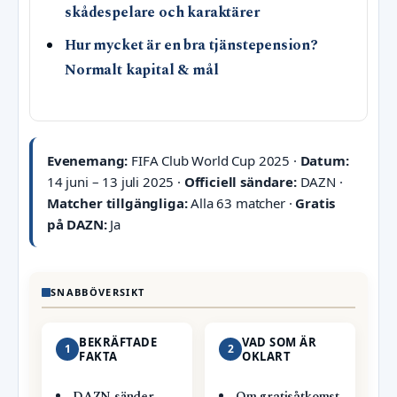
skådespelare och karaktärer
Hur mycket är en bra tjänstepension?
Normalt kapital & mål
Evenemang:
FIFA Club World Cup 2025 ·
Datum:
14 juni – 13 juli 2025 ·
Officiell sändare:
DAZN ·
Matcher tillgängliga:
Alla 63 matcher ·
Gratis
på DAZN:
Ja
SNABBÖVERSIKT
BEKRÄFTADE
VAD SOM ÄR
1
2
FAKTA
OKLART