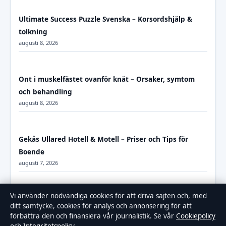
Ultimate Success Puzzle Svenska – Korsordshjälp &
tolkning
augusti 8, 2026
Ont i muskelfästet ovanför knät – Orsaker, symtom
och behandling
augusti 8, 2026
Gekås Ullared Hotell & Motell – Priser och Tips för
Boende
augusti 7, 2026
Vi använder nödvändiga cookies för att driva sajten och, med
Nordic Wellness erbjudande årskort – bästa rabatten
ditt samtycke, cookies för analys och annonsering för att
2025
förbättra den och finansiera vår journalistik. Se vår
Cookiepolicy
augusti 7, 2026