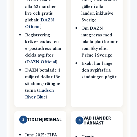
DAZN sänder
Om gratisåtkomst
alla 63 matcher
gäller i alla
live och gratis
länder, inklusive
globalt (
DAZN
Sverige
Official
)
Om DAZN
Registrering
integreras med
kräver endast en
lokala plattformar
e-postadress utan
som Sky eller
dolda avgifter
Prime i Sverige
(
DAZN Official
)
Exakt hur länge
DAZN betalade 1
den avgiftsfria
miljard dollar för
sändningen pågår
sändningsrättighe
terna (
Hudson
River Blue
)
VAD HÄNDER
3
TIDLINJESIGNAL
4
HÄRNÄST
June 2025: FIFA