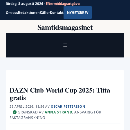
lördag, 8 augusti 2026 ·
Eftermiddagsutgåva
Om oss
Redaktionen
Källor
Kontakt
NYHETSBREV
Hoppa
Samtidsmagasinet
till
innehåll
MENY
DAZN Club World Cup 2025: Titta
gratis
29 APRIL 2026, 18:56
AV
OSCAR PETTERSSON
·
GRANSKAD AV
ANNA STRAND
, ANSVARIG FÖR
✓
FAKTAGRANSKNING