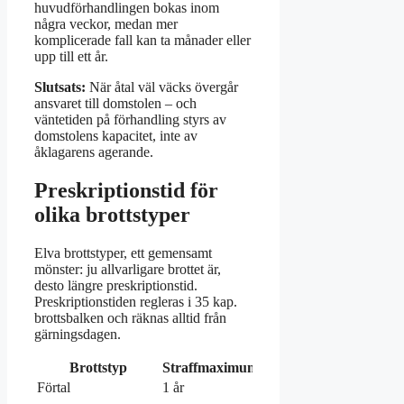
huvudförhandlingen bokas inom
några veckor, medan mer
komplicerade fall kan ta månader eller
upp till ett år.
Slutsats:
När åtal väl väcks övergår
ansvaret till domstolen – och
väntetiden på förhandling styrs av
domstolens kapacitet, inte av
åklagarens agerande.
Preskriptionstid för
olika brottstyper
Elva brottstyper, ett gemensamt
mönster: ju allvarligare brottet är,
desto längre preskriptionstid.
Preskriptionstiden regleras i 35 kap.
brottsbalken och räknas alltid från
gärningsdagen.
Brottstyp
Straffmaximum
Preskriptionstid
Förtal
1 år
2 år