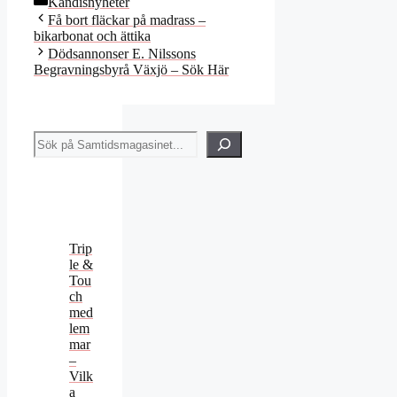
Kändisnyheter
Få bort fläckar på madrass –
bikarbonat och ättika
Dödsannonser E. Nilssons
Begravningsbyrå Växjö – Sök Här
Sök
Trip
le &
Tou
ch
med
lem
mar
–
Vilk
a