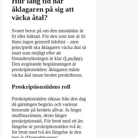
Hur lång tid har
åklagaren på sig att
väcka åtal?
Svaret beror på om den misstänkte är
fri eller häktad. För den som inte är fri
finns ingen generell tidsfrist – men
principiellt ska åklagaren väcka åtal så
snart som möjligt efter att
förundersökningen är klar (
Lawline
).
Den avgörande begränsningen är
preskriptionstiden: åklagaren måste
väcka åtal innan brottet preskriberas.
Preskriptionstidens roll
Preskriptionstiden räknas från den dag
då gärningen begicks och varierar
beroende på brottets allvar. Ju högre
straffmaximum, desto längre
preskriptionstid. För brott med ett års
fängelse är preskriptionstiden två år;
för brott med två års fängelse är den
fem år (
Domarbloggen
).