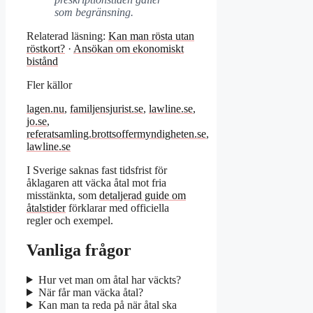
som begränsning.
Relaterad läsning:
Kan man rösta utan
röstkort?
·
Ansökan om ekonomiskt
bistånd
Fler källor
lagen.nu
,
familjensjurist.se
,
lawline.se
,
jo.se
,
referatsamling.brottsoffermyndigheten.se
,
lawline.se
I Sverige saknas fast tidsfrist för
åklagaren att väcka åtal mot fria
misstänkta, som
detaljerad guide om
åtalstider
förklarar med officiella
regler och exempel.
Vanliga frågor
Hur vet man om åtal har väckts?
När får man väcka åtal?
Kan man ta reda på när åtal ska