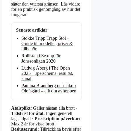
sätter den yttersta gränsen. Läs vidare
för en praktisk genomgång av hur det
fungerar.
Senaste artiklar
Stokke Tripp Trapp Stol –
Guide till modeller, priser &
tillbehör
Rollistan i Se upp för
Jönssonligan 2020
Ludvig Åberg i The Open
2025 – spelschema, resultat,
kanal
Paulina Brandberg och Jakob
Olofsgård – allt om avhoppen
Åtalsplikt:
Gäller nästan alla brott ·
Tidsfrist för åtal:
Ingen generell
lagstadgad ·
Preskription påverkar:
Max 2 år för vissa brott ·
Beslutsgrund:
Tillräckliga bevis efter