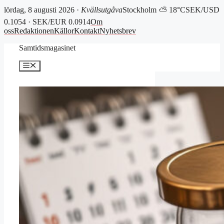
lördag, 8 augusti 2026 ·
Kvällsutgåva
Stockholm ⛅ 18°C
SEK/USD
0.1054 · SEK/EUR 0.0914
Om
oss
Redaktionen
Källor
Kontakt
Nyhetsbrev
Hoppa
Samtidsmagasinet
till
innehåll
Meny