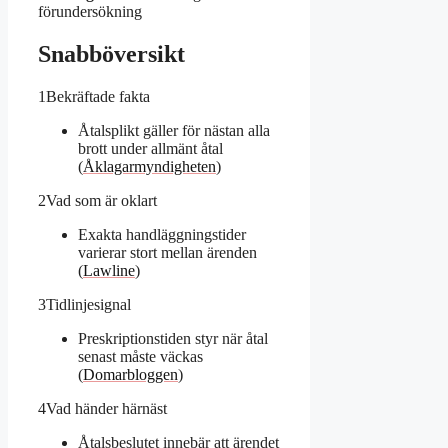
förundersökning
Snabböversikt
1
Bekräftade fakta
Åtalsplikt gäller för nästan alla
brott under allmänt åtal
(
Åklagarmyndigheten
)
2
Vad som är oklart
Exakta handläggningstider
varierar stort mellan ärenden
(
Lawline
)
3
Tidlinjesignal
Preskriptionstiden styr när åtal
senast måste väckas
(
Domarbloggen
)
4
Vad händer härnäst
Åtalsbeslutet innebär att ärendet