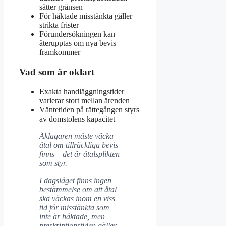
sätter gränsen
För häktade misstänkta gäller
strikta frister
Förundersökningen kan
återupptas om nya bevis
framkommer
Vad som är oklart
Exakta handläggningstider
varierar stort mellan ärenden
Väntetiden på rättegången styrs
av domstolens kapacitet
Åklagaren måste väcka
åtal om tillräckliga bevis
finns – det är åtalsplikten
som styr.
I dagsläget finns ingen
bestämmelse om att åtal
ska väckas inom en viss
tid för misstänkta som
inte är häktade, men
preskriptionstiden gäller