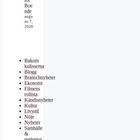
Boe
nde
augu
sti 7,
2026
Bakom
kulisserna
Blogg
Branschnyheter
Ekonomi
Filmens
rollista
Kändisnyheter
Kultur
Livsstil
Nöje
Nyheter
Samhälle
&
reglering