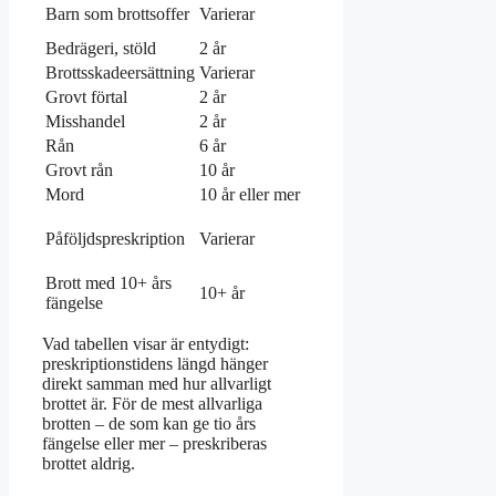
Fram tills barnet
Barn som brottsoffer
Varierar
fyller 21 år
Bedrägeri, stöld
2 år
5 år
Brottsskadeersättning
Varierar
10 år efter brottet
Grovt förtal
2 år
5 år
Misshandel
2 år
5 år
Rån
6 år
10 år
Grovt rån
10 år
15 år
Mord
10 år eller mer
15 år
5–30 år
Påföljdspreskription
Varierar
beroende på
straffets längd
Brott med 10+ års
Preskriberas
10+ år
fängelse
aldrig
Vad tabellen visar är entydigt:
preskriptionstidens längd hänger
direkt samman med hur allvarligt
brottet är. För de mest allvarliga
brotten – de som kan ge tio års
fängelse eller mer – preskriberas
brottet aldrig.