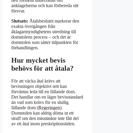
hen formellt underrättas om
anklagelserna och kan förbereda sitt
försvar.
Slutsats:
Åtalsbeslutet markerar den
exakta övergången från
åklagarmyndighetens utredning till
domstolens process – och det är
domstolen som sätter tidpunkten för
förhandlingen.
Hur mycket bevis
behövs för att åtala?
För att väcka åtal krävs att
bevisningen objektivt sett kan
förväntas leda till en fällande dom.
Det handlar om en lägre bevisstandard
än vad som krävs för en slutlig
fällande dom (
Regeringen
).
Domstolen kan aldrig döma ut ett
straff om den misstänkte inte fått del
av ett åtal inom preskriptionstiden.