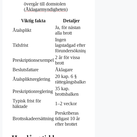
övergår till domstolen
(
Åklagarmyndigheten
)
Viktig fakta
Detaljer
Ja, för nästan
Åtalsplikt
alla brott
Ingen
Tidsfrist
lagstadgad efter
förundersökning
2 år för vissa
Preskriptionsexempel
brott
Beslutsfattare
Åklagare
20 kap. 6 §
Åtalspliktsreglering
rättegångsbalken
35 kap.
Preskriptionreglering
brottsbalken
Typisk frist för
1–2 veckor
häktade
Preskriberas
Brottsskadeersättning
tidigast 10 år
efter brottet