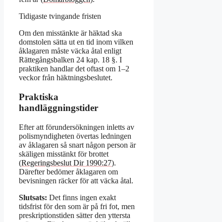
Tidigaste tvingande fristen
Om den misstänkte är häktad ska
domstolen sätta ut en tid inom vilken
åklagaren måste väcka åtal enligt
Rättegångsbalken 24 kap. 18 §. I
praktiken handlar det oftast om 1–2
veckor från häktningsbeslutet.
Praktiska
handläggningstider
Efter att förundersökningen inletts av
polismyndigheten övertas ledningen
av åklagaren så snart någon person är
skäligen misstänkt för brottet
(
Regeringsbeslut Dir 1990:27
).
Därefter bedömer åklagaren om
bevisningen räcker för att väcka åtal.
Slutsats:
Det finns ingen exakt
tidsfrist för den som är på fri fot, men
preskriptionstiden sätter den yttersta