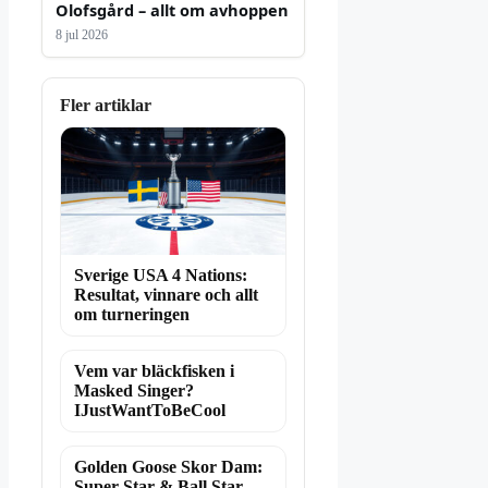
Olofsgård – allt om avhoppen
8 jul 2026
Fler artiklar
Sverige USA 4 Nations:
Resultat, vinnare och allt
om turneringen
Vem var bläckfisken i
Masked Singer?
IJustWantToBeCool
Golden Goose Skor Dam:
Super-Star & Ball Star