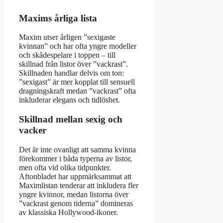
Maxims årliga lista
Maxim utser årligen ”sexigaste
kvinnan” och har ofta yngre modeller
och skådespelare i toppen – till
skillnad från listor över ”vackrast”.
Skillnaden handlar delvis om ton:
”sexigast” är mer kopplat till sensuell
dragningskraft medan ”vackrast” ofta
inkluderar elegans och tidlöshet.
Skillnad mellan sexig och
vacker
Det är inte ovanligt att samma kvinna
förekommer i båda typerna av listor,
men ofta vid olika tidpunkter.
Aftonbladet har uppmärksammat att
Maximlistan tenderar att inkludera fler
yngre kvinnor, medan listorna över
”vackrast genom tiderna” domineras
av klassiska Hollywood-ikoner.