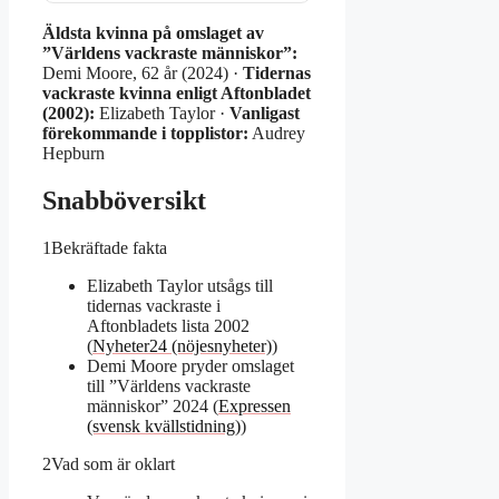
Äldsta kvinna på omslaget av
”Världens vackraste människor”:
Demi Moore, 62 år (2024) ·
Tidernas
vackraste kvinna enligt Aftonbladet
(2002):
Elizabeth Taylor ·
Vanligast
förekommande i topplistor:
Audrey
Hepburn
Snabböversikt
1
Bekräftade fakta
Elizabeth Taylor utsågs till
tidernas vackraste i
Aftonbladets lista 2002
(
Nyheter24 (nöjesnyheter)
)
Demi Moore pryder omslaget
till ”Världens vackraste
människor” 2024 (
Expressen
(svensk kvällstidning)
)
2
Vad som är oklart