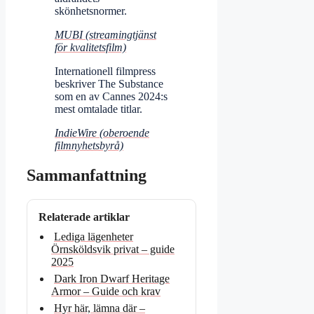
skönhetsnormer.
MUBI (streamingtjänst
för kvalitetsfilm)
Internationell filmpress
beskriver The Substance
som en av Cannes 2024:s
mest omtalade titlar.
IndieWire (oberoende
filmnyhetsbyrå)
Sammanfattning
Relaterade artiklar
Lediga lägenheter
Örnsköldsvik privat – guide
2025
Dark Iron Dwarf Heritage
Armor – Guide och krav
Hyr här, lämna där –