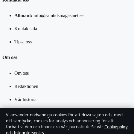
Allmänt:
info@samtidsmagasinet.se
Kontaktsida
Tipsa oss
Om oss
Om oss
Redaktionen
Vår historia
Källor & standarder
Vi använder nödvändiga cookies för att driva sajten och, med
ditt samtycke, cookies för analys och annonsering för att
förbättra den och finansiera vår journalistik. Se vår
Cookiepolicy
Förtroende & standarder
och
Integritetspolicy
.