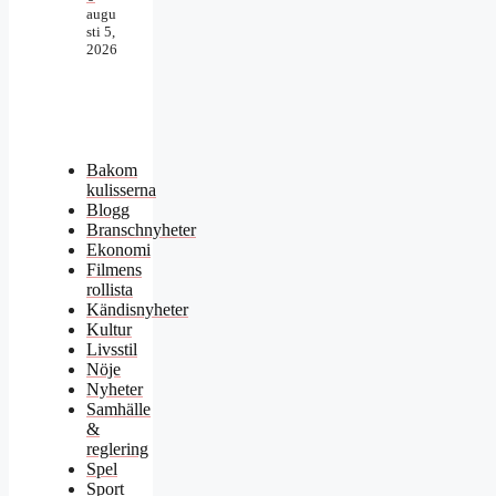
augu
sti 5,
2026
Bakom
kulisserna
Blogg
Branschnyheter
Ekonomi
Filmens
rollista
Kändisnyheter
Kultur
Livsstil
Nöje
Nyheter
Samhälle
&
reglering
Spel
Sport