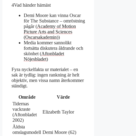
4
Vad händer härnäst
Demi Moore kan vinna Oscar
för The Substance – omröstning
pågår (
Academy of Motion
Picture Arts and Sciences
(Oscarsakademin)
)
Media kommer sannolikt
fortsätta diskutera åldrande och
skönhet (
Aftonbladet
Nöjesbladet
)
Fyra nyckelfakta ur materialet – en
sak är tydlig: ingen rankning är helt
objektiv, men vissa namn återkommer
ständigt.
Område
Värde
Tidernas
vackraste
Elizabeth Taylor
(Aftonbladet
2002)
Äldsta
omslagsmodell
Demi Moore (62)