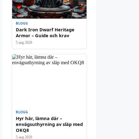
BLOGG
Dark Iron Dwarf Heritage
Armor – Guide och krav
5 aug 2026
BLOGG
Hyr här, lämna där –
envägsuthyrning av släp med
OKQ8
5 aug 2026