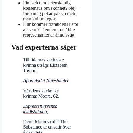
Finns det en vetenskaplig
konsensus om skönhet? Nej –
forskning pekar på symmetri,
men kultur avgör.
Hur kommer framtidens listor
att se ut? Trenden mot äldre
representanter är ännu svag.
Vad experterna säger
Till tidernas vackraste
kvinna utsågs Elizabeth
Taylor.
Aftonbladet Nöjesbladet
Världens vackraste
kvinna: Moore, 62.
Expressen (svensk
kvällstidning)
Demi Moores roll i The
Substance är en satir över
åldrandets