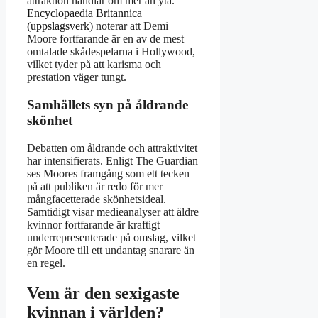
attraktion handlar om mer än yta.
Encyclopaedia Britannica
(uppslagsverk)
noterar att Demi
Moore fortfarande är en av de mest
omtalade skådespelarna i Hollywood,
vilket tyder på att karisma och
prestation väger tungt.
Samhällets syn på åldrande
skönhet
Debatten om åldrande och attraktivitet
har intensifierats. Enligt The Guardian
ses Moores framgång som ett tecken
på att publiken är redo för mer
mångfacetterade skönhetsideal.
Samtidigt visar medieanalyser att äldre
kvinnor fortfarande är kraftigt
underrepresenterade på omslag, vilket
gör Moore till ett undantag snarare än
en regel.
Vem är den sexigaste
kvinnan i världen?