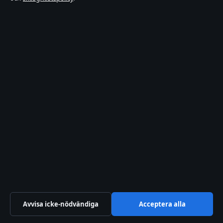
Redaktionell policy
Rättelsepolicy
Tillgänglighetsredogörelse
Integritetspolicy
Kändisar & integritet
Om Samtidsmagasinet i korthet
Samtidsmagasinet är en oberoende svensk digital nyhetssajt med
fokus på film, tv, kultur och nöjesnyheter. Varje artikel har en
namngiven byline, granskas av en redaktör och faktagranskas innan
publicering.
Innehållet är endast avsett för allmän information. Allmänna
Avvisa icke-nödvändiga
Acceptera alla
förfrågningar:
info@samtidsmagasinet.se
. Rättelser: