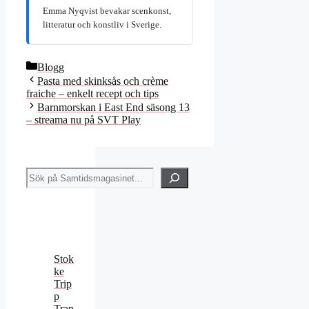
Emma Nyqvist bevakar scenkonst,
litteratur och konstliv i Sverige.
Kategorier
Blogg
Pasta med skinksås och crème
fraiche – enkelt recept och tips
Barnmorskan i East End säsong 13
– streama nu på SVT Play
Sök
Stok
ke
Trip
p
Trap