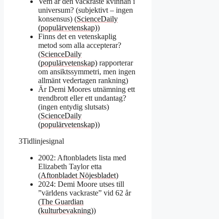
Vem är den vackraste kvinnan i
universum? (subjektivt – ingen
konsensus) (
ScienceDaily
(populärvetenskap)
)
Finns det en vetenskaplig
metod som alla accepterar?
(
ScienceDaily
(populärvetenskap)
rapporterar
om ansiktssymmetri, men ingen
allmänt vedertagen rankning)
Är Demi Moores utnämning ett
trendbrott eller ett undantag?
(ingen entydig slutsats)
(
ScienceDaily
(populärvetenskap)
)
3
Tidlinjesignal
2002: Aftonbladets lista med
Elizabeth Taylor etta
(
Aftonbladet Nöjesbladet
)
2024: Demi Moore utses till
”världens vackraste” vid 62 år
(
The Guardian
(kulturbevakning)
)