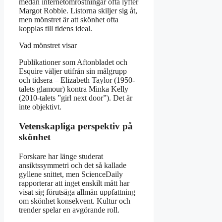
medan internetomröstningar ofta lyfter
Margot Robbie. Listorna skiljer sig åt,
men mönstret är att skönhet ofta
kopplas till tidens ideal.
Vad mönstret visar
Publikationer som Aftonbladet och
Esquire väljer utifrån sin målgrupp
och tidsera – Elizabeth Taylor (1950-
talets glamour) kontra Minka Kelly
(2010-talets ”girl next door”). Det är
inte objektivt.
Vetenskapliga perspektiv på
skönhet
Forskare har länge studerat
ansiktssymmetri och det så kallade
gyllene snittet, men ScienceDaily
rapporterar att inget enskilt mått har
visat sig förutsäga allmän uppfattning
om skönhet konsekvent. Kultur och
trender spelar en avgörande roll.