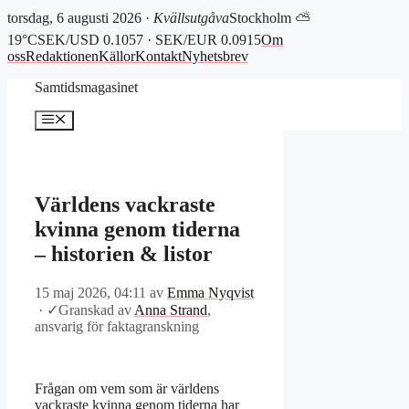
torsdag, 6 augusti 2026 ·
Kvällsutgåva
Stockholm ⛅
19°C
SEK/USD 0.1057 · SEK/EUR 0.0915
Om
oss
Redaktionen
Källor
Kontakt
Nyhetsbrev
Hoppa
Samtidsmagasinet
till
innehåll
Meny
Världens vackraste
kvinna genom tiderna
– historien & listor
15 maj 2026, 04:11
av
Emma Nyqvist
·
✓
Granskad av
Anna Strand
,
ansvarig för faktagranskning
Frågan om vem som är världens
vackraste kvinna genom tiderna har