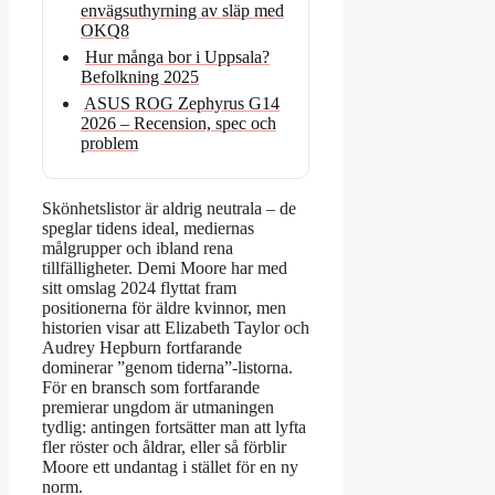
envägsuthyrning av släp med
OKQ8
Hur många bor i Uppsala?
Befolkning 2025
ASUS ROG Zephyrus G14
2026 – Recension, spec och
problem
Skönhetslistor är aldrig neutrala – de
speglar tidens ideal, mediernas
målgrupper och ibland rena
tillfälligheter. Demi Moore har med
sitt omslag 2024 flyttat fram
positionerna för äldre kvinnor, men
historien visar att Elizabeth Taylor och
Audrey Hepburn fortfarande
dominerar ”genom tiderna”-listorna.
För en bransch som fortfarande
premierar ungdom är utmaningen
tydlig: antingen fortsätter man att lyfta
fler röster och åldrar, eller så förblir
Moore ett undantag i stället för en ny
norm.