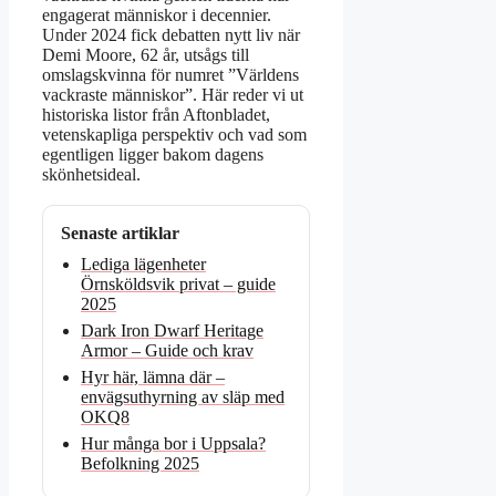
engagerat människor i decennier.
Under 2024 fick debatten nytt liv när
Demi Moore, 62 år, utsågs till
omslagskvinna för numret ”Världens
vackraste människor”. Här reder vi ut
historiska listor från Aftonbladet,
vetenskapliga perspektiv och vad som
egentligen ligger bakom dagens
skönhetsideal.
Senaste artiklar
Lediga lägenheter
Örnsköldsvik privat – guide
2025
Dark Iron Dwarf Heritage
Armor – Guide och krav
Hyr här, lämna där –
envägsuthyrning av släp med
OKQ8
Hur många bor i Uppsala?
Befolkning 2025